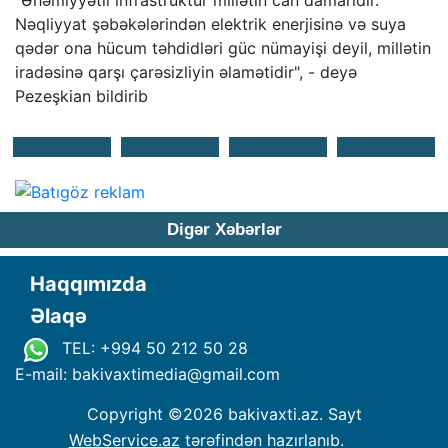
"Əhəmiyyətli infrastruktur millətin can damarıdır.
Nəqliyyat şəbəkələrindən elektrik enerjisinə və suya
qədər ona hücum təhdidləri güc nümayişi deyil, millətin
iradəsinə qarşı çarəsizliyin əlamətidir", - deyə
Pezeşkian bildirib
Digər Xəbərlər
Haqqımızda
Əlaqə
TEL: +994 50 212 50 28
E-mail: bakivaxtimedia
@
gmail.com
Copyright ©
2026 bakivaxti.az. Sayt
WebService.az
tərəfindən hazırlanıb.