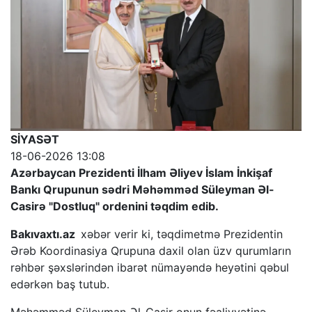
SİYASƏT
18-06-2026 13:08
Azərbaycan Prezidenti İlham Əliyev İslam İnkişaf
Bankı Qrupunun sədri Məhəmməd Süleyman Əl-
Casirə "Dostluq" ordenini təqdim edib.
Bakıvaxtı.az
xəbər verir ki, təqdimetmə Prezidentin
Ərəb Koordinasiya Qrupuna daxil olan üzv qurumların
rəhbər şəxslərindən ibarət nümayəndə heyətini qəbul
edərkən baş tutub.