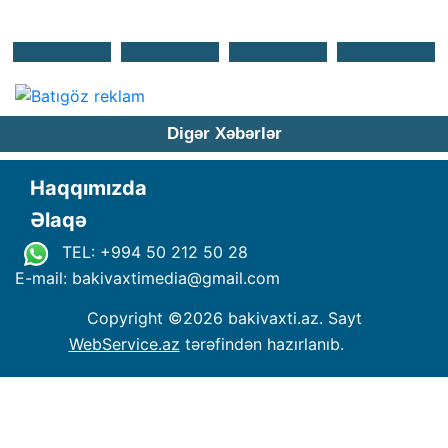
Digər Xəbərlər
Haqqımızda
Əlaqə
TEL: +994 50 212 50 28
E-mail: bakivaxtimedia
@
gmail.com
Copyright ©
2026 bakivaxti.az. Sayt
WebService.az
tərəfindən hazırlanıb.