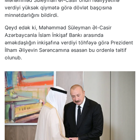
Məhəmməd Süleyman Əl-Casir onun fəaliyyətinə
verdiyi yüksək qiymətə görə dövlət başçısına
minnətdarlığını bildirdi.
Qeyd edək ki, Məhəmməd Süleyman Əl-Casir
Azərbaycanla İslam İnkişaf Bankı arasında
əməkdaşlığın inkişafına verdiyi töhfəyə görə Prezident
İlham Əliyevin Sərəncamına əsasən bu ordenlə təltif
olunub.