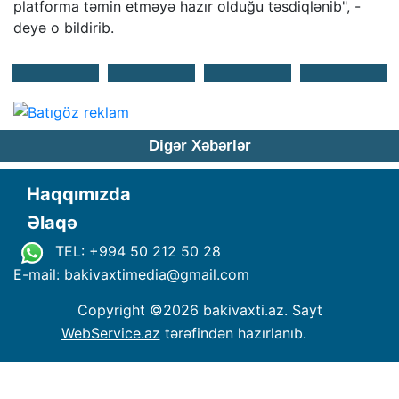
platforma təmin etməyə hazır olduğu təsdiqlənib", -
deyə o bildirib.
Digər Xəbərlər
Haqqımızda
Əlaqə
TEL: +994 50 212 50 28
E-mail: bakivaxtimedia
@
gmail.com
Copyright ©
2026 bakivaxti.az. Sayt
WebService.az
tərəfindən hazırlanıb.