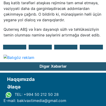
Baş katib tərəfləri atəşkəs rejiminə tam əməl etməyə,
vəziyyəti daha da gərginləşdirəcək addımlardan
çəkinməyə çağırıb. O bildirib ki, münaqişənin həlli üçün
yeganə yol dialoq və danışıqlardır.
Quterreş ABŞ və İranı dayanıqlı sülh və təhlükəsizliyin
təmin olunması naminə səylərini artırmağa dəvət edib.
Digər Xəbərlər
Haqqımızda
Əlaqə
TEL: +994 50 212 50 28
E-mail: bakivaxtimedia
@
gmail.com