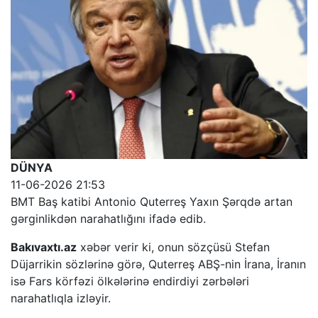
DÜNYA
11-06-2026 21:53
BMT Baş katibi Antonio Quterreş Yaxın Şərqdə artan
gərginlikdən narahatlığını ifadə edib.
Bakıvaxtı.az
xəbər verir ki, onun sözçüsü Stefan
Düjarrikin sözlərinə görə, Quterreş ABŞ-nin İrana, İranın
isə Fars körfəzi ölkələrinə endirdiyi zərbələri
narahatlıqla izləyir.