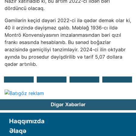
Nazir xatırladıb ki, bu artım 2022-ci ildən bəri
dördüncü olacaq.
Gəmilərin keçid dəyəri 2022-ci ilə qədər demək olar ki,
40 il ərzində dəyişməz qalıb. Məbləğ 1936-cı ildə
Montrö Konvensiyasının imzalanmasından bəri qızıl
frankı əsasında hesablanıb. Bu sənəd boğazlar
ərazisində gəmiçiliyi tənzimləyir. 2024-ci ilin oktyabr
ayında bu prosedur dəyişdirilib və tarif 5,07 dollara
qədər artırılıb.
Digər Xəbərlər
Haqqımızda
Əlaqə