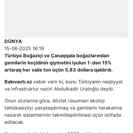
DÜNYA
15-06-2025 16:19
Türkiyə Boğaziçi və Çanaqqala boğazlarından
gəmilərin keçidinin qiymətini iyulun 1-dən 15%
artaraq hər xalis ton üçün 5,83 dollara qaldırıb.
Bakıvaxtı.az
xəbər verir ki, bunu Türkiyənin nəqliyyat
və infrastruktur naziri Abdulkadir Uraloğlu deyib.
Onun sözlərinə görə, dövlət rüsumları ekoloji
təhlükəsizliyi yaxşılaşdırmaq və gəmilərin hərəkətinə
nəzarət sistemlərinin təkmilləşdirilməsi üçün istifadə
ediləcək.