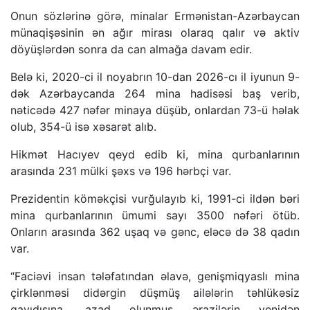
Onun sözlərinə görə, minalar Ermənistan-Azərbaycan
münaqişəsinin ən ağır mirası olaraq qalır və aktiv
döyüşlərdən sonra da can almağa davam edir.
Belə ki, 2020-ci il noyabrın 10-dan 2026-cı il iyunun 9-
dək Azərbaycanda 264 mina hadisəsi baş verib,
nəticədə 427 nəfər minaya düşüb, onlardan 73-ü həlak
olub, 354-ü isə xəsarət alıb.
Hikmət Hacıyev qeyd edib ki, mina qurbanlarının
arasında 231 mülki şəxs və 196 hərbçi var.
Prezidentin köməkçisi vurğulayıb ki, 1991-ci ildən bəri
mina qurbanlarının ümumi sayı 3500 nəfəri ötüb.
Onların arasında 362 uşaq və gənc, eləcə də 38 qadın
var.
“Faciəvi insan tələfatından əlavə, genişmiqyaslı mina
çirklənməsi didərgin düşmüş ailələrin təhlükəsiz
qayıdışına, azad olunmuş ərazilərin yenidən