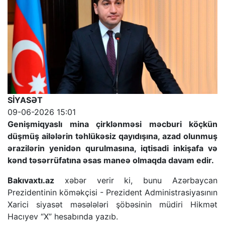
SİYASƏT
09-06-2026 15:01
Genişmiqyaslı mina çirklənməsi məcburi köçkün
düşmüş ailələrin təhlükəsiz qayıdışına, azad olunmuş
ərazilərin yenidən qurulmasına, iqtisadi inkişafa və
kənd təsərrüfatına əsas maneə olmaqda davam edir.
Bakıvaxtı.az
xəbər verir ki, bunu Azərbaycan
Prezidentinin köməkçisi - Prezident Administrasiyasının
Xarici siyasət məsələləri şöbəsinin müdiri Hikmət
Hacıyev “X” hesabında yazıb.