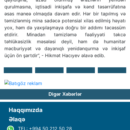
qurulmasına, iqtisadi inkişafa və kənd təsərrüfatına
əsas maneə olmaqda davam edir. Hər bir tapılmış və
təmizlənmiş mina sadəcə potensial xilas edilmiş həyatı
yox, həm də yaxşılaşmaya doğru bir addımı təcəssüm
etdirir. Minadan təmizləmə fəaliyyəti təkcə
təhlükəsizlik məsələsi deyil, həm də humanitar
məcburiyyət və dayanıqlı yenidənqurma və inkişaf
üçün ön şərtdir”, - Hikmət Hacıyev əlavə edib.
Digər Xəbərlər
Haqqımızda
Əlaqə
TEL: +994 50 212 50 28