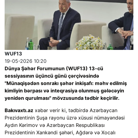
WUF13
19-05-2026 10:20
Dünya Şəhər Forumunun (WUF13) 13-cü
sessiyasının üçüncü günü çərçivəsində
"Münaqişədən sonrakı şəhər inkişafı: məhv edilmiş
kimliyin bərpası və inteqrasiya olunmuş gələcəyin
yenidən qurulması" mövzusunda tədbir keçirilir.
Bakıvaxtı.az
xəbər verir ki, tədbirdə Azərbaycan
Prezidentinin Şuşa rayonu üzrə xüsusi nümayəndəsi
Aydın Kərimov və Azərbaycan Respublikası
Prezidentinin Xankəndi şəhəri, Ağdərə və Xocalı