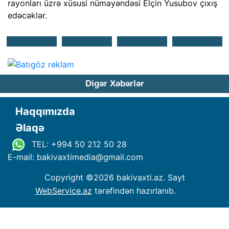
rayonları üzrə xüsusi nümayəndəsi Elçin Yusubov çıxış
edəcəklər.
Digər Xəbərlər
Haqqımızda
Əlaqə
TEL: +994 50 212 50 28
E-mail: bakivaxtimedia
@
gmail.com
Copyright ©
2026 bakivaxti.az. Sayt
WebService.az
tərəfindən hazırlanıb.