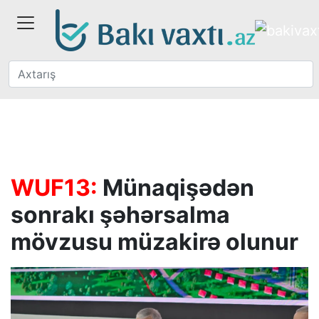
WUF13:
Münaqişədən
sonrakı şəhərsalma
mövzusu müzakirə olunur