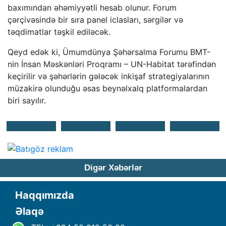
baxımından əhəmiyyətli hesab olunur. Forum
çərçivəsində bir sıra panel iclasları, sərgilər və
təqdimatlar təşkil ediləcək.
Qeyd edək ki, Ümumdünya Şəhərsalma Forumu BMT-
nin İnsan Məskənləri Proqramı – UN-Habitat tərəfindən
keçirilir və şəhərlərin gələcək inkişaf strategiyalarının
müzakirə olunduğu əsas beynəlxalq platformalardan
biri sayılır.
Digər Xəbərlər
Haqqımızda
Əlaqə