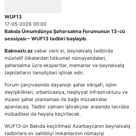
WUF13
17-05-2026 00:00
Bakıda Ümumdünya Şəhərsalma Forumunun 13-cü
sessiyası – WUF13 tədbiri başlayıb.
Bakıvaxtı.az
xəbər verir ki, beynəlxalq tədbirdə
müxtəlif ölkələrdən hökumət nümayəndələri,
şəhərsalma üzrə ekspertlər, memarlar və beynəlxalq
təşkilatların təmsilçiləri iştirak edir.
Forum çərçivəsində dayanıqlı şəhər inkişafı, iqlim
dəyişiklikləri, urbanizasiya, nəqliyyat infrastrukturu və
müasir şəhər planlaması ilə bağlı müzakirələr
aparılacaq. Tədbir zamanı iştirakçılar arasında təcrübə
mübadiləsi də həyata keçiriləcək.
WUF13-ün Bakıda keçirilməsi Azərbaycanın beynəlxalq
tədbirlərə ev sahibliyi imkanlarının nümayişi