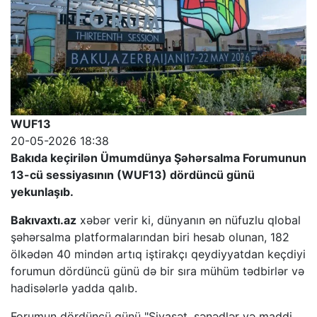
WUF13
20-05-2026 18:38
Bakıda keçirilən Ümumdünya Şəhərsalma Forumunun
13-cü sessiyasının (WUF13) dördüncü günü
yekunlaşıb.
Bakıvaxtı.az
xəbər verir ki, dünyanın ən nüfuzlu qlobal
şəhərsalma platformalarından biri hesab olunan, 182
ölkədən 40 mindən artıq iştirakçı qeydiyyatdan keçdiyi
forumun dördüncü günü də bir sıra mühüm tədbirlər və
hadisələrlə yadda qalıb.
Forumun dördüncü günü "Siyasət, sənədlər və maddi