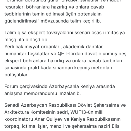
resurslar: böhranlara hazırlıq və onlara cavab
tədbirlərinin təmin edilməsi üçün potensialın
gücləndirilməsi" mövzusunda təlim keçirilib.
Təlim qısa ekspert tövsiyələrini ssenari əsaslı imitasiya
məşqi ilə birləşdirib.
Yerli hakimiyyət orqanları, akademik dairələr,
humanitar təşkilatlar və QHT-lərdən dəvət olunmuş beş
ekspert böhranlara hazırlıq və onlara cavab tədbirləri
sahəsində praktikada sınaqdan keçmiş metodları
bölüşüblər.
Forum çərçivəsində Azərbaycanla Keniya arasında
anlaşma memorandumu imzalanıb.
Sənədi Azərbaycan Respublikası Dövlət Şəhərsalma və
Arxitektura Komitəsinin sədri, WUF13-ün milli
koordinatoru Anar Quliyev və Keniya Respublikasının
torpaq, ictimai işlər, mənzil və şəhərsalma naziri Elis