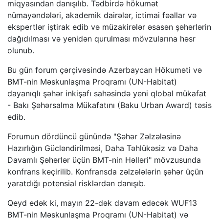
miqyasından danışılıb. Tədbirdə hökumət
nümayəndələri, akademik dairələr, ictimai fəallar və
ekspertlər iştirak edib və müzakirələr əsasən şəhərlərin
dağıdılması və yenidən qurulması mövzularına həsr
olunub.
Bu gün forum çərçivəsində Azərbaycan Hökuməti və
BMT-nin Məskunlaşma Proqramı (UN-Habitat)
dayanıqlı şəhər inkişafı sahəsində yeni qlobal mükafat
- Bakı Şəhərsalma Mükafatını (Baku Urban Award) təsis
edib.
Forumun dördüncü günündə "Şəhər Zəlzələsinə
Hazırlığın Gücləndirilməsi, Daha Təhlükəsiz və Daha
Davamlı Şəhərlər üçün BMT-nin Həlləri" mövzusunda
konfrans keçirilib. Konfransda zəlzələlərin şəhər üçün
yaratdığı potensial risklərdən danışıb.
Qeyd edək ki, mayın 22-dək davam edəcək WUF13
BMT-nin Məskunlaşma Proqramı (UN-Habitat) və