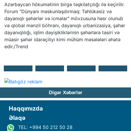
Azərbaycan hökumətinin birgə təşkilatçılığı ilə keçirilir.
Forum "Dünyanı məskunlaşdırmaq: Təhlükəsiz və
dayanıqlı şəhərlər və icmalar" mövzusuna həsr olunub
və qlobal mənzil böhranı, dayanıqlı urbanizasiya, şəhər
dayanıqlılığı, iqlim dəyişikliklərinin şəhərlərə təsiri və
müasir şəhər idarəçiliyi kimi mühüm məsələləri əhatə
edir./Trend
Digər Xəbərlər
Haqqımızda
Əlaqə
TEL: +994 50 212 50 28