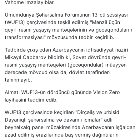
Vahome imzalayıblar.
Ümumdünya Şəhərsalma Forumunun 13-cü sessiyası
(WUF13) çərçivəsində təşkil edilmiş "Mənzil üçün
qeyri-rəsmi yaşayış məntəqələrinin və gecəqonduların
transformasiyası" mövzusunda tədbir keçirilib.
Tədbirdə çıxış edən Azərbaycanın iqtisadiyyat naziri
Mikayıl Cabbarov bildirib ki, Sovet dövründə qeyri-
rəsmi yaşayış məntəqələri (gecəqondular) müəyyən
dərəcədə mövcud olsa da, dövlət tərəfindən
tanınmayıb.
Almatı WUF13-ün dördüncü günündə Vision Zero
layihəsini təqdim edib.
WUF13 çərçivəsində keçirilən "Dirçəliş və urbisid:
Dayanıqlı şəhərsalma və davamlı icmalar" adlı
beynəlxalq panel müzakirəsində Azərbaycanın işğaldan
azad edilmiş ərazilərində baş vermiş dağıntıların