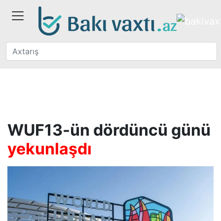
WUF13-ün dördüncü günü
yekunlaşdı