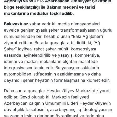
Agentliyi və WUF13 Azərbaycan Əməliyyat Şirkətinin
birgə təşkilatçılığı ilə Bakının mədəni və tarixi
məkanlarına mediatur təşkil edilib.
Bakıvaxtı.az
xəbər verir ki, media nümayəndələri
əvvəlcə genişmiqyaslı şəhər transformasiyasının uğurlu
nümunələrindən biri hesab olunan “Bakı Ağ Şəhər”i
ziyarət ediblər. Burada qonaqlara bildirilib ki, “Ağ
Şəhər” layihəsi rahat şəhər mühiti konsepsiyası
əsasında layihələndirilib və yaşayış, kommersiya,
ictimai və mədəni məkanların əlçatan məsafədə
inteqrasiyasını təmin edir. Bu yanaşma sakinlərin
avtomobildən istifadəsinin azaldılmasına və daha
dayanıqlı şəhər həyatının formalaşmasına xidmət edir.
Daha sonra qonaqlar Heydər Əliyev Mərkəzini ziyarət
ediblər. Qeyd olunub ki, Mərkəzin fəaliyyəti
Azərbaycan xalqının Ümummilli Lideri Heydər Əliyevin
dövlətçilik fəlsəfəsinin, azərbaycançılıq ideologiyasının
və zəngin irsinin dərindən öyrənilməsi və tədqiqinə