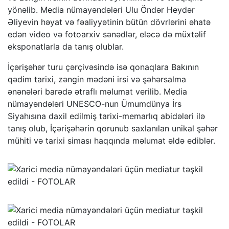
yönəlib. Media nümayəndələri Ulu Öndər Heydər
Əliyevin həyat və fəaliyyətinin bütün dövrlərini əhatə
edən video və fotoarxiv sənədlər, eləcə də müxtəlif
eksponatlarla da tanış olublar.
İçərişəhər turu çərçivəsində isə qonaqlara Bakının
qədim tarixi, zəngin mədəni irsi və şəhərsalma
ənənələri barədə ətraflı məlumat verilib. Media
nümayəndələri UNESCO-nun Ümumdünya İrs
Siyahısına daxil edilmiş tarixi-memarlıq abidələri ilə
tanış olub, İçərişəhərin qorunub saxlanılan unikal şəhər
mühiti və tarixi siması haqqında məlumat əldə ediblər.