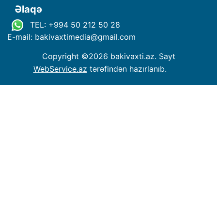
Əlaqə
TEL: +994 50 212 50 28
E-mail: bakivaxtimedia
@
gmail.com
Copyright ©
2026 bakivaxti.az. Sayt
WebService.az
tərəfindən hazırlanıb.