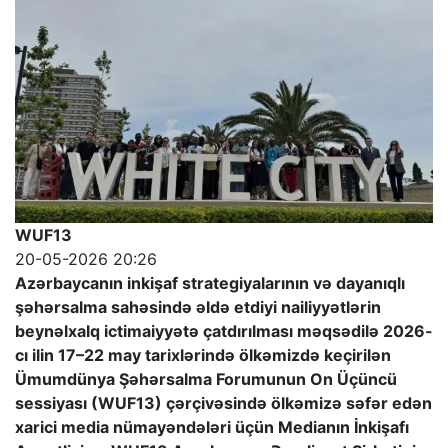
WUF13
20-05-2026 20:26
Azərbaycanın inkişaf strategiyalarının və dayanıqlı
şəhərsalma sahəsində əldə etdiyi nailiyyətlərin
beynəlxalq ictimaiyyətə çatdırılması məqsədilə 2026-
cı ilin 17–22 may tarixlərində ölkəmizdə keçirilən
Ümumdünya Şəhərsalma Forumunun On Üçüncü
sessiyası (WUF13) çərçivəsində ölkəmizə səfər edən
xarici media nümayəndələri üçün Medianın İnkişafı