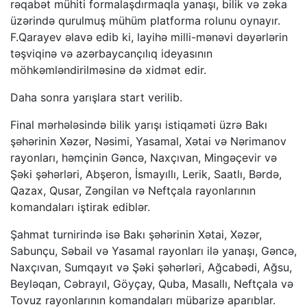
rəqabət mühiti formalaşdırmaqla yanaşı, bilik və zəka
üzərində qurulmuş mühüm platforma rolunu oynayır.
F.Qarayev əlavə edib ki, layihə milli-mənəvi dəyərlərin
təşviqinə və azərbaycançılıq ideyasının
möhkəmləndirilməsinə də xidmət edir.
Daha sonra yarışlara start verilib.
Final mərhələsində bilik yarışı istiqaməti üzrə Bakı
şəhərinin Xəzər, Nəsimi, Yasamal, Xətai və Nərimanov
rayonları, həmçinin Gəncə, Naxçıvan, Mingəçevir və
Şəki şəhərləri, Abşeron, İsmayıllı, Lerik, Saatlı, Bərdə,
Qazax, Qusar, Zəngilan və Neftçala rayonlarının
komandaları iştirak ediblər.
Şahmat turnirində isə Bakı şəhərinin Xətai, Xəzər,
Sabunçu, Səbail və Yasamal rayonları ilə yanaşı, Gəncə,
Naxçıvan, Sumqayıt və Şəki şəhərləri, Ağcabədi, Ağsu,
Beyləqan, Cəbrayıl, Göyçay, Quba, Masallı, Neftçala və
Tovuz rayonlarının komandaları mübarizə aparıblar.