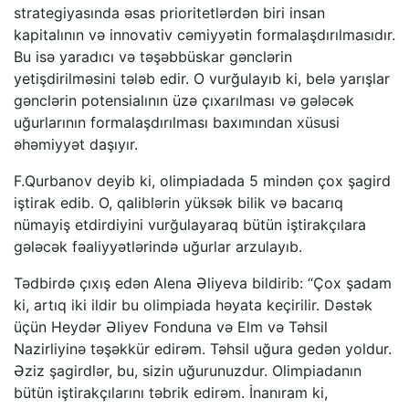
strategiyasında əsas prioritetlərdən biri insan
kapitalının və innovativ cəmiyyətin formalaşdırılmasıdır.
Bu isə yaradıcı və təşəbbüskar gənclərin
yetişdirilməsini tələb edir. O vurğulayıb ki, belə yarışlar
gənclərin potensialının üzə çıxarılması və gələcək
uğurlarının formalaşdırılması baxımından xüsusi
əhəmiyyət daşıyır.
F.Qurbanov deyib ki, olimpiadada 5 mindən çox şagird
iştirak edib. O, qaliblərin yüksək bilik və bacarıq
nümayiş etdirdiyini vurğulayaraq bütün iştirakçılara
gələcək fəaliyyətlərində uğurlar arzulayıb.
Tədbirdə çıxış edən Alena Əliyeva bildirib: “Çox şadam
ki, artıq iki ildir bu olimpiada həyata keçirilir. Dəstək
üçün Heydər Əliyev Fonduna və Elm və Təhsil
Nazirliyinə təşəkkür edirəm. Təhsil uğura gedən yoldur.
Əziz şagirdlər, bu, sizin uğurunuzdur. Olimpiadanın
bütün iştirakçılarını təbrik edirəm. İnanıram ki,