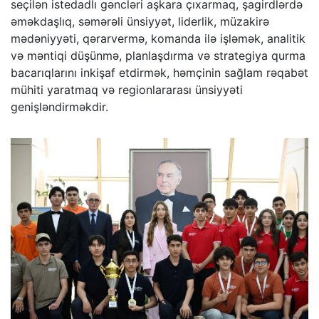
seçilən istedadlı gəncləri aşkara çıxarmaq, şagirdlərdə
əməkdaşlıq, səmərəli ünsiyyət, liderlik, müzakirə
mədəniyyəti, qərarvermə, komanda ilə işləmək, analitik
və məntiqi düşünmə, planlaşdırma və strategiya qurma
bacarıqlarını inkişaf etdirmək, həmçinin sağlam rəqabət
mühiti yaratmaq və regionlararası ünsiyyəti
genişləndirməkdir.