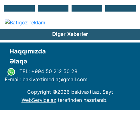
Digər Xəbərlər
Haqqımızda
Əlaqə
TEL: +994 50 212 50 28
E-mail: bakivaxtimedia
@
gmail.com
Copyright ©
2026 bakivaxti.az. Sayt
WebService.az
tərəfindən hazırlanıb.