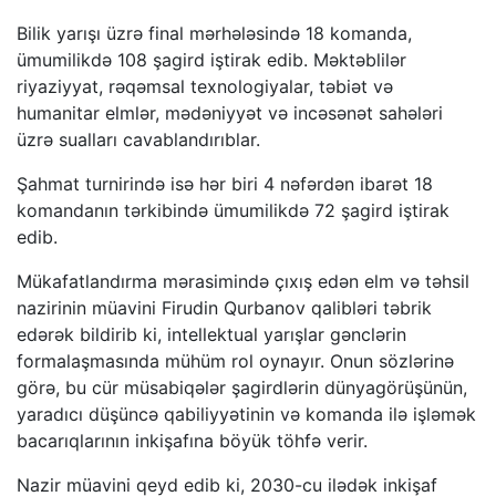
Bilik yarışı üzrə final mərhələsində 18 komanda,
ümumilikdə 108 şagird iştirak edib. Məktəblilər
riyaziyyat, rəqəmsal texnologiyalar, təbiət və
humanitar elmlər, mədəniyyət və incəsənət sahələri
üzrə sualları cavablandırıblar.
Şahmat turnirində isə hər biri 4 nəfərdən ibarət 18
komandanın tərkibində ümumilikdə 72 şagird iştirak
edib.
Mükafatlandırma mərasimində çıxış edən elm və təhsil
nazirinin müavini Firudin Qurbanov qalibləri təbrik
edərək bildirib ki, intellektual yarışlar gənclərin
formalaşmasında mühüm rol oynayır. Onun sözlərinə
görə, bu cür müsabiqələr şagirdlərin dünyagörüşünün,
yaradıcı düşüncə qabiliyyətinin və komanda ilə işləmək
bacarıqlarının inkişafına böyük töhfə verir.
Nazir müavini qeyd edib ki, 2030-cu ilədək inkişaf