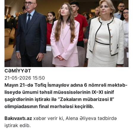
CƏMİYYƏT
21-05-2026 15:50
Mayın 21-də Tofiq İsmayılov adına 6 nömrəli məktəb-
liseydə ümumi təhsil müəssisələrinin IX–XI sinif
şagirdlərinin iştirakı ilə “Zəkaların mübarizəsi II”
olimpiadasının final mərhələsi keçirilib.
Bakıvaxtı.az
xəbər verir ki, Alena Əliyeva tədbirdə
iştirak edib.