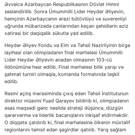
Əvvəlcə Azərbaycan Respublikasının Dövlət Himni
səsləndirilib. Sonra Ümummilli Lider Heydər Əliyevin,
həmçinin Azərbaycanın ərazi bütövlüyü və suverenliyi
uğrunda mübarizədə canlarından keçən şəhidlərin əziz
xatirəsi bir dəqiqəlik sükutla yad edilib.
Heydər Əliyev Fondu və Elm və Təhsil Nazirliyinin birgə
layihəsi olan olimpiadanın final mərhələsi Ümummilli
Lider Heydər Əliyevin anadan olmasının 103-cü
ildönümünə həsr edilib. Final mərhələsi bilik yarışı və
şahmat turniri olmaqla, komanda formatında təşkil
edilib.
Rəsmi açılış mərasimində çıxış edən Təhsil İnstitutunun
direktor müavini Fuad Qarayev bildirib ki, olimpiadanın
əsas məqsədi gənc nəsildə strateji düşüncə, düzgün
qərarvermə və liderlik bacarıqlarını inkişaf etdirməkdir.
O diqqətə çatdırıb ki, final mərhələsinə ölkənin müxtəlif
regionlarını təmsil edən şagirdlər qatılıb. Yarış sağlam