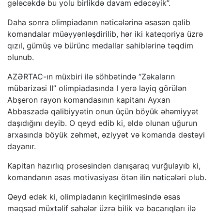
gələcəkdə bu yolu birlikdə davam edəcəyik”.
Daha sonra olimpiadanın nəticələrinə əsasən qalib
komandalar müəyyənləşdirilib, hər iki kateqoriya üzrə
qızıl, gümüş və bürünc medallar sahiblərinə təqdim
olunub.
AZƏRTAC-ın müxbiri ilə söhbətində “Zəkaların
mübarizəsi II” olimpiadasında I yerə layiq görülən
Abşeron rayon komandasının kapitanı Ayxan
Abbaszadə qalibiyyətin onun üçün böyük əhəmiyyət
daşıdığını deyib. O qeyd edib ki, əldə olunan uğurun
arxasında böyük zəhmət, əziyyət və komanda dəstəyi
dayanır.
Kapitan hazırlıq prosesindən danışaraq vurğulayıb ki,
komandanın əsas motivasiyası ötən ilin nəticələri olub.
Qeyd edək ki, olimpiadanın keçirilməsində əsas
məqsəd müxtəlif sahələr üzrə bilik və bacarıqları ilə