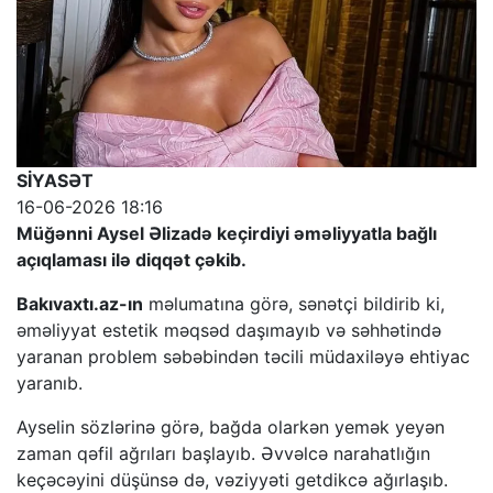
SİYASƏT
16-06-2026 18:16
Müğənni Aysel Əlizadə keçirdiyi əməliyyatla bağlı
açıqlaması ilə diqqət çəkib.
Bakıvaxtı.az-ın
məlumatına görə, sənətçi bildirib ki,
əməliyyat estetik məqsəd daşımayıb və səhhətində
yaranan problem səbəbindən təcili müdaxiləyə ehtiyac
yaranıb.
Ayselin sözlərinə görə, bağda olarkən yemək yeyən
zaman qəfil ağrıları başlayıb. Əvvəlcə narahatlığın
keçəcəyini düşünsə də, vəziyyəti getdikcə ağırlaşıb.