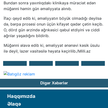
Bundan sonra yaxınlıqdakı klinikaya müraciət edən
müğənni həmin gün əməliyyata alınıb.
İfaçı qeyd edib ki, əməliyyatın böyük olmadığı deyilsə
də, bərpa prosesi onun üçün kifayət qədər çətin keçib.
O, dörd gün ərzində ağrıkəsici qəbul etdiyini və ciddi
ağrılar yaşadığını bildirib.
Müğənni əlavə edib ki, əməliyyat ənənəvi kəsik üsulu
ilə deyil, lazer vasitəsilə həyata keçirilib./Milli.az
Digər Xəbərlər
Haqqımızda
Əlaqə