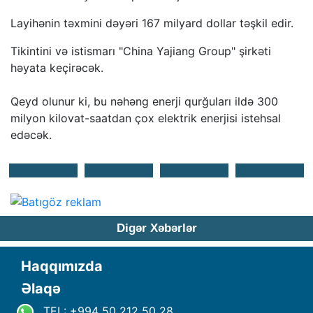
Layihənin təxmini dəyəri 167 milyard dollar təşkil edir.
Tikintini və istismarı "China Yajiang Group" şirkəti
həyata keçirəcək.
Qeyd olunur ki, bu nəhəng enerji qurğuları ildə 300
milyon kilovat-saatdan çox elektrik enerjisi istehsal
edəcək.
Digər Xəbərlər
Haqqımızda
Əlaqə
TEL: +994 50 212 50 28