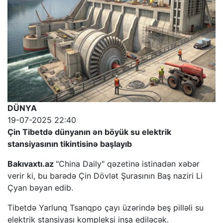
DÜNYA
19-07-2025 22:40
Çin Tibetdə dünyanın ən böyük su elektrik
stansiyasının tikintisinə başlayıb
Bakıvaxtı.az
"China Daily" qəzetinə istinadən xəbər
verir ki, bu barədə Çin Dövlət Şurasının Baş naziri Li
Çyan bəyan edib.
Tibetdə Yarlunq Tsanqpo çayı üzərində beş pilləli su
elektrik stansiyası kompleksi inşa ediləcək.