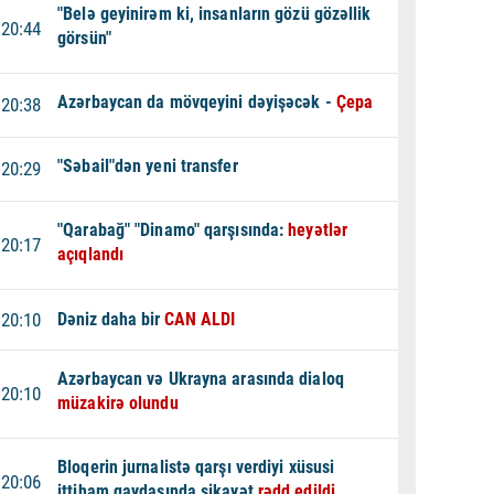
"Belə geyinirəm ki, insanların gözü gözəllik
20:44
görsün"
Azərbaycan da mövqeyini dəyişəcək -
Çepa
20:38
"Səbail"dən yeni transfer
20:29
"Qarabağ" "Dinamo" qarşısında:
heyətlər
20:17
açıqlandı
20:10
Dəniz daha bir
CAN ALDI
Azərbaycan və Ukrayna arasında dialoq
20:10
müzakirə olundu
Bloqerin jurnalistə qarşı verdiyi xüsusi
20:06
ittiham qaydasında şikayət
rədd edildi