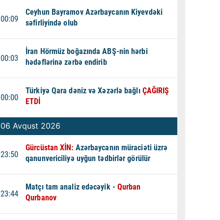
Ceyhun Bayramov Azərbaycanın Kiyevdəki
00:09
səfirliyində olub
İran Hörmüz boğazında ABŞ-nin hərbi
00:03
hədəflərinə zərbə endirib
Türkiyə Qara dəniz və Xəzərlə bağlı
ÇAĞIRIŞ
00:00
ETDİ
06 Avqust 2026
Gürcüstan XİN:
Azərbaycanın müraciəti üzrə
23:50
qanunvericiliyə uyğun tədbirlər görülür
Matçı tam analiz edəcəyik -
Qurban
23:44
Qurbanov