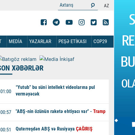
AZ
T
MEDİA
YAZARLAR
PEŞƏ ETİKASI
COP29
SON XƏBƏRLƏR
“Yutub” bu süni intellekt videolarına pul
01:00
verməyəcək
"ABŞ-nin özünün raketə ehtiyacı var" -
Tramp
00:57
Quterreşdən ABŞ və Rusiyaya
ÇAĞIRIŞ
00:51