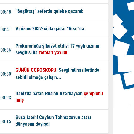
“Beşiktaş” səfərdə qələbə qazanıb
00:48
Vinisius 2032-ci ilə qədər “Real”da
00:41
Prokurorluğa şikayət etdiyi 17 yaşlı qızının
00:36
sevgilisi ilə
fotoları yayıldı
GÜNÜN QOROSKOPU:
Sevgi münasibətində
00:30
səbirli olmağa çalışın...
Dənizdə batan Ruslan Azərbaycan
çempionu
00:23
imiş
Şuşa fatehi Ceyhun Təhməzovun atası
00:15
dünyasını dəyişdi