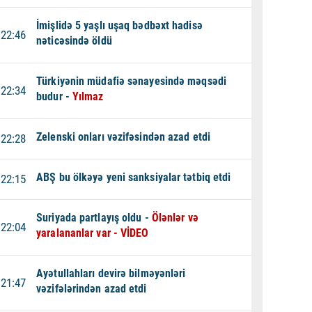
İmişlidə 5 yaşlı uşaq bədbəxt hadisə
22:46
nəticəsində öldü
Türkiyənin müdafiə sənayesində məqsədi
22:34
budur -
Yılmaz
Zelenski onları vəzifəsindən azad etdi
22:28
ABŞ bu ölkəyə yeni sanksiyalar tətbiq etdi
22:15
Suriyada partlayış oldu -
Ölənlər və
22:04
yaralananlar var - VİDEO
Ayətullahları devirə bilməyənləri
21:47
vəzifələrindən azad etdi