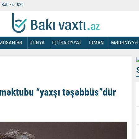
RUB -
2.1023
MÜSAHİBƏ
DÜNYA
İQTİSADİYYAT
İDMAN
MƏDƏNİYYƏ
 məktubu “yaxşı təşəbbüs”dür