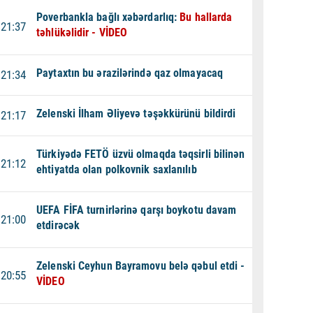
Poverbankla bağlı xəbərdarlıq:
Bu hallarda
21:37
təhlükəlidir - VİDEO
Paytaxtın bu ərazilərində qaz olmayacaq
21:34
Zelenski İlham Əliyevə təşəkkürünü bildirdi
21:17
Türkiyədə FETÖ üzvü olmaqda təqsirli bilinən
21:12
ehtiyatda olan polkovnik saxlanılıb
UEFA FİFA turnirlərinə qarşı boykotu davam
21:00
etdirəcək
Zelenski Ceyhun Bayramovu belə qəbul etdi -
20:55
VİDEO