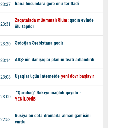
İrana hücumlara görə onu təriflədi
23:37
Zaqatalada müəmmalı ölüm:
qadın evində
23:31
ölü tapıldı
Ərdoğan Ərəbistana gedir
23:20
ABŞ-nin danışıqlar planını teatr adlandırdı
23:14
Uşaqlar üçün internetdə
yeni dövr başlayır
23:08
“Qarabağ” Bakıya məğlub qayıdır -
23:00
YENİLƏNİB
Rusiya bu dəfə dronlarla alman gəmisini
22:53
vurdu