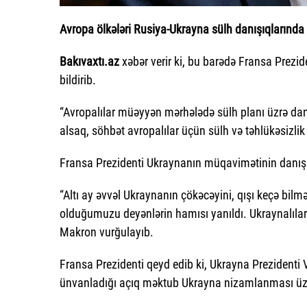
Avropa ölkələri Rusiya-Ukrayna sülh danışıqlarında i
Bakıvaxtı.az
xəbər verir ki, bu barədə Fransa Prez
bildirib.
“Avropalılar müəyyən mərhələdə sülh planı üzrə dan
alsaq, söhbət avropalılar üçün sülh və təhlükəsizlik 
Fransa Prezidenti Ukraynanın müqavimətinin danışıq
“Altı ay əvvəl Ukraynanın çökəcəyini, qışı keçə bilm
olduğumuzu deyənlərin hamısı yanıldı. Ukraynalılar g
Makron vurğulayıb.
Fransa Prezidenti qeyd edib ki, Ukrayna Prezidenti V
ünvanladığı açıq məktub Ukrayna nizamlanması üzrə 