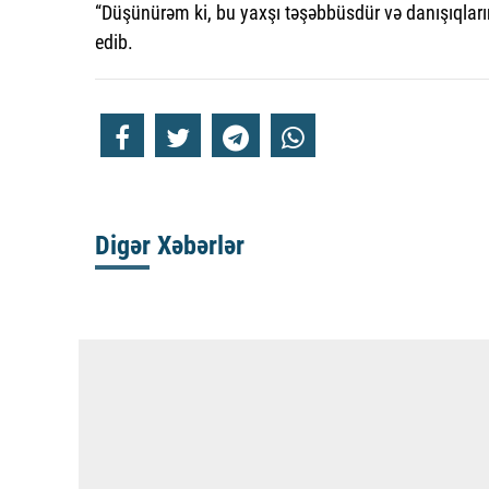
“Düşünürəm ki, bu yaxşı təşəbbüsdür və danışıqlar
edib.
Digər Xəbərlər