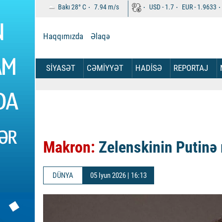
Bakı
28°
C
7.94
m/s
USD -
1.7
EUR -
1.9633
Haqqımızda
Əlaqə
SİYASƏT
CƏMİYYƏT
HADİSƏ
REPORTAJ
Makron:
Zelenskinin Putinə
DÜNYA
05 Iyun 2026 | 16:13