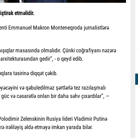
ştirak etməlidir.
identi Emmanuel Makron Monteneqroda jurnalistlərə
ışıqlar masasında olmalıdır. Çünki coğrafiyanı nəzərə
arxitekturasından gedir”, - o qeyd edib.
lara təsirinə diqqət çəkib.
əyəcəyini və qəbuledilməz şərtlərlə tez razılaşmalı
üc və cəsarətlə onları bir daha səhv çıxardılar”, —
olodimir Zelenskinin Rusiya lideri Vladimir Putinə
irəliləyiş əldə etməyə imkan yarada bilər.