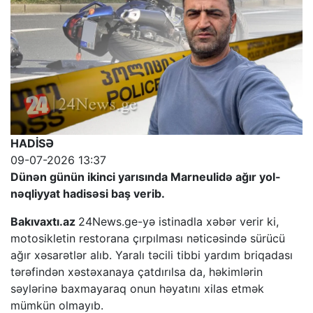
HADİSƏ
09-07-2026 13:37
Dünən günün ikinci yarısında Marneulidə ağır yol-
nəqliyyat hadisəsi baş verib.
Bakıvaxtı.az
24News.ge-yə istinadla xəbər verir ki,
motosikletin restorana çırpılması nəticəsində sürücü
ağır xəsarətlər alıb. Yaralı təcili tibbi yardım briqadası
tərəfindən xəstəxanaya çatdırılsa da, həkimlərin
səylərinə baxmayaraq onun həyatını xilas etmək
mümkün olmayıb.