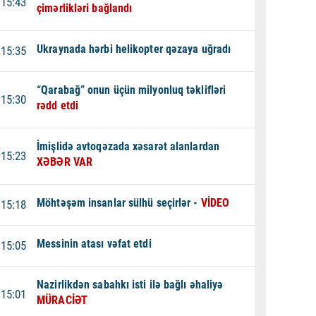
15:43
çimərlikləri bağlandı
Ukraynada hərbi helikopter qəzaya uğradı
15:35
“Qarabağ” onun üçün milyonluq təklifləri
15:30
rədd etdi
İmişlidə avtoqəzada xəsarət alanlardan
15:23
XƏBƏR VAR
Möhtəşəm insanlar sülhü seçirlər -
VİDEO
15:18
Messinin atası vəfat etdi
15:05
Nazirlikdən sabahkı isti ilə bağlı əhaliyə
15:01
MÜRACİƏT