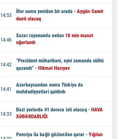
İllər sonra yenidən bir arada
- Aygün-Samir
14:53
dueti olacaq
Xəzər rayonunda evdən
10 min manat
14:46
oğurlandı
“Prezident müharibəni, eyni zamanda sülhü
14:42
qazandı” -
Hikmət Hacıyev
Azərbaycandan sonra Türkiyə də
14:41
məhdudiyyətləri qaldırdı
Bəzi yerlərdə 41 dərəcə isti olacaq -
HAVA
14:33
XƏBƏRDARLIĞI
Pensiya ilə bağlı gözlənilən qərar
- Yığılan
14:32