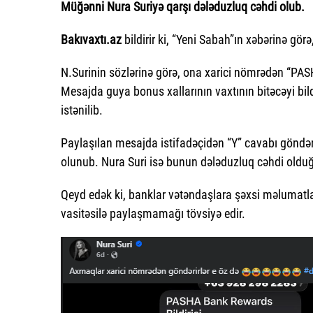
Müğənni Nura Suriyə qarşı dələduzluq cəhdi olub.
Bakıvaxtı.az
bildirir ki, “Yeni Sabah”ın xəbərinə görə
N.Surinin sözlərinə görə, ona xarici nömrədən “PASH
Mesajda guya bonus xallarının vaxtının bitəcəyi bildi
istənilib.
Paylaşılan mesajda istifadəçidən “Y” cavabı göndərm
olunub. Nura Suri isə bunun dələduzluq cəhdi olduğu
Qeyd edək ki, banklar vətəndaşlara şəxsi məlumatlarını
vasitəsilə paylaşmamağı tövsiyə edir.