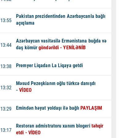
Pakistan prezidentindən Azərbaycanla bağlı
13:55
açıqlama
Azərbaycan vasitəsilə Ermənistana buğda və
13:44
daş kömür
göndərildi - YENİLƏNİB
Premyer Liqadan La Liqaya getdi
13:38
Məsud Pezeşkianın oğlu türkcə danışdı
13:32
-
VİDEO
Emindən həyat yoldaşı ilə bağlı
PAYLAŞIM
13:29
Restoran admistratoru xanım blogeri
təhqir
13:17
etdi - VİDEO