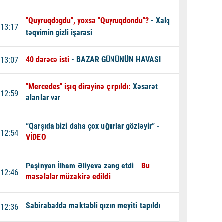
"Quyruqdogdu", yoxsa "Quyruqdondu"?
- Xalq
13:17
təqvimin gizli işarəsi
13:07
40 dərəcə isti
- BAZAR GÜNÜNÜN HAVASI
"Mercedes" işıq dirəyinə çırpıldı:
Xəsarət
12:59
alanlar var
“Qarşıda bizi daha çox uğurlar gözləyir” -
12:54
VİDEO
Paşinyan İlham Əliyevə zəng etdi -
Bu
12:46
məsələlər müzakirə edildi
Sabirabadda məktəbli qızın meyiti tapıldı
12:36