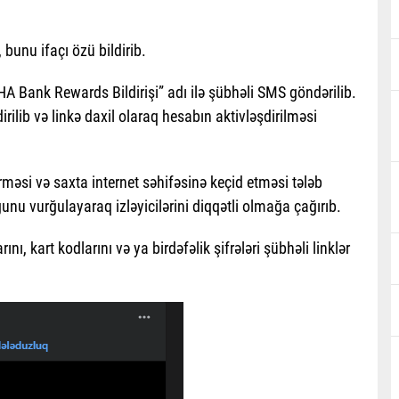
, bunu ifaçı özü bildirib.
A Bank Rewards Bildirişi” adı ilə şübhəli SMS göndərilib.
rilib və linkə daxil olaraq hesabın aktivləşdirilməsi
əsi və saxta internet səhifəsinə keçid etməsi tələb
nu vurğulayaraq izləyicilərini diqqətli olmağa çağırıb.
, kart kodlarını və ya birdəfəlik şifrələri şübhəli linklər