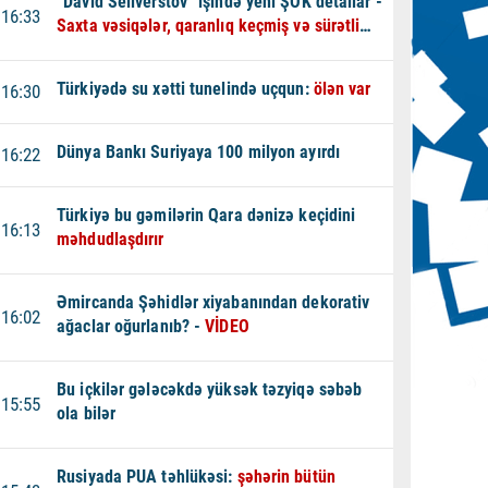
“David Seliverstov” işində yeni ŞOK detallar -
16:33
Saxta vəsiqələr, qaranlıq keçmiş və sürətli
qaçış - VİDEO
Türkiyədə su xətti tunelində uçqun:
ölən var
16:30
Dünya Bankı Suriyaya 100 milyon ayırdı
16:22
Türkiyə bu gəmilərin Qara dənizə keçidini
16:13
məhdudlaşdırır
Əmircanda Şəhidlər xiyabanından dekorativ
16:02
ağaclar oğurlanıb? -
VİDEO
Bu içkilər gələcəkdə yüksək təzyiqə səbəb
15:55
ola bilər
Rusiyada PUA təhlükəsi:
şəhərin bütün