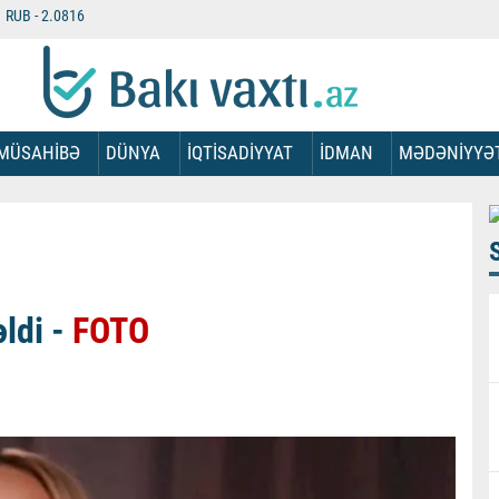
RUB -
2.0816
MÜSAHİBƏ
DÜNYA
İQTİSADİYYAT
İDMAN
MƏDƏNİYYƏ
ldi -
FOTO