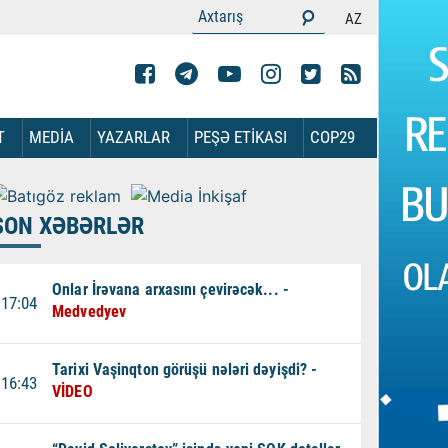
AZ
T
MEDİA
YAZARLAR
PEŞƏ ETİKASI
COP29
SON XƏBƏRLƏR
Onlar İrəvana arxasını çevirəcək... -
17:04
Medvedyev
Tarixi Vaşinqton görüşü nələri dəyişdi? -
16:43
VİDEO