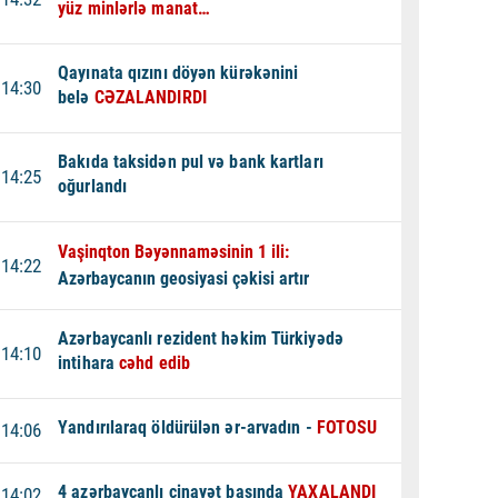
yüz minlərlə manat…
Qayınata qızını döyən kürəkənini
14:30
belə
CƏZALANDIRDI
Bakıda taksidən pul və bank kartları
14:25
oğurlandı
Vaşinqton Bəyənnaməsinin 1 ili:
14:22
Azərbaycanın geosiyasi çəkisi artır
Azərbaycanlı rezident həkim Türkiyədə
14:10
intihara
cəhd edib
Yandırılaraq öldürülən ər-arvadın -
FOTOSU
14:06
4 azərbaycanlı cinayət başında
YAXALANDI
14:02