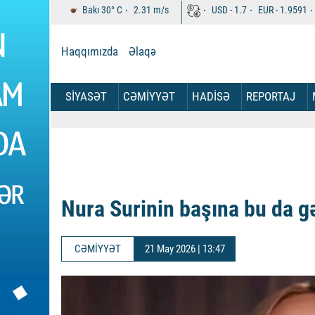
Bakı
30°
C
2.31
m/s
USD -
1.7
EUR -
1.9591
Haqqımızda
Əlaqə
SİYASƏT
CƏMİYYƏT
HADİSƏ
REPORTAJ
Nura Surinin başına bu da gə
CƏMİYYƏT
21 May 2026 | 13:47