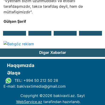
"Vyetnam bizim uzunmüddətli və etibarlı
tərəfdaşımızdır, təkcə tərəfdaş deyil, həm də
müttəfiqimizdir".
Gülşən Şərif
Digər Xəbərlər
Haqqımızda
Əlaqə
TEL: +994 50 212 50 28
E-mail: bakivaxtimedia
@
gmail.com
Copyright ©
2026 bakivaxti.az. Sayt
WebService.az
tərəfindən hazırlanıb.