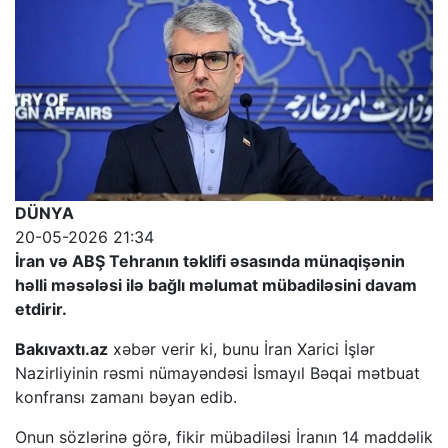
DÜNYA
20-05-2026 21:34
İran və ABŞ Tehranın təklifi əsasında münaqişənin
həlli məsələsi ilə bağlı məlumat mübadiləsini davam
etdirir.
Bakıvaxtı.az
xəbər verir ki, bunu İran Xarici İşlər
Nazirliyinin rəsmi nümayəndəsi İsmayıl Bəqai mətbuat
konfransı zamanı bəyan edib.
Onun sözlərinə görə, fikir mübadiləsi İranın 14 maddəlik