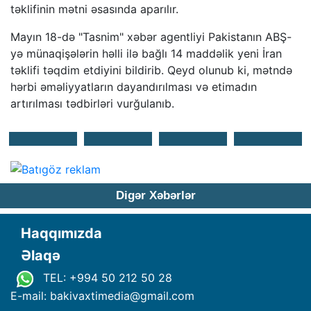
təklifinin mətni əsasında aparılır.
Mayın 18-də "Tasnim" xəbər agentliyi Pakistanın ABŞ-
yə münaqişələrin həlli ilə bağlı 14 maddəlik yeni İran
təklifi təqdim etdiyini bildirib. Qeyd olunub ki, mətndə
hərbi əməliyyatların dayandırılması və etimadın
artırılması tədbirləri vurğulanıb.
Digər Xəbərlər
Haqqımızda
Əlaqə
TEL: +994 50 212 50 28
E-mail: bakivaxtimedia
@
gmail.com