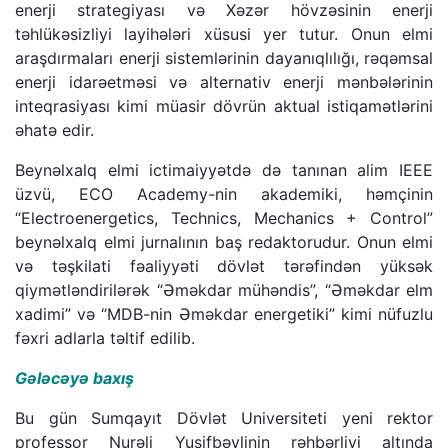
enerji strategiyası və Xəzər hövzəsinin enerji
təhlükəsizliyi layihələri xüsusi yer tutur. Onun elmi
araşdırmaları enerji sistemlərinin dayanıqlılığı, rəqəmsal
enerji idarəetməsi və alternativ enerji mənbələrinin
inteqrasiyası kimi müasir dövrün aktual istiqamətlərini
əhatə edir.
Beynəlxalq elmi ictimaiyyətdə də tanınan alim IEEE
üzvü, ECO Academy-nin akademiki, həmçinin
“Electroenergetics, Technics, Mechanics + Control”
beynəlxalq elmi jurnalının baş redaktorudur. Onun elmi
və təşkilati fəaliyyəti dövlət tərəfindən yüksək
qiymətləndirilərək “Əməkdar mühəndis”, “Əməkdar elm
xadimi” və “MDB-nin Əməkdar energetiki” kimi nüfuzlu
fəxri adlarla təltif edilib.
Gələcəyə baxış
Bu gün Sumqayıt Dövlət Universiteti yeni rektor
professor Nurəli Yusifbəylinin rəhbərliyi altında