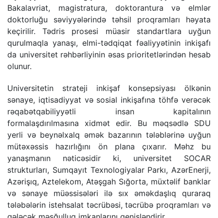
Bakalavriat, magistratura, doktorantura və elmlər
doktorluğu səviyyələrində təhsil proqramları həyata
keçirilir. Tədris prosesi müasir standartlara uyğun
qurulmaqla yanaşı, elmi-tədqiqat fəaliyyətinin inkişafı
da universitet rəhbərliyinin əsas prioritetlərindən hesab
olunur.
Universitetin strateji inkişaf konsepsiyası ölkənin
sənaye, iqtisadiyyat və sosial inkişafına töhfə verəcək
rəqabətqabiliyyətli insan kapitalının
formalaşdırılmasına xidmət edir. Bu məqsədlə SDU
yerli və beynəlxalq əmək bazarının tələblərinə uyğun
mütəxəssis hazırlığını ön plana çıxarır. Məhz bu
yanaşmanın nəticəsidir ki, universitet SOCAR
strukturları, Sumqayıt Texnologiyalar Parkı, AzərEnerji,
Azərişıq, Aztelekom, Atəşgah Sığorta, müxtəlif banklar
və sənaye müəssisələri ilə sıx əməkdaşlıq quraraq
tələbələrin istehsalat təcrübəsi, təcrübə proqramları və
gələcək məşğulluq imkanlarını genişləndirir.