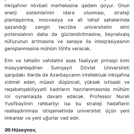
inkişafının növbəti mərhələsinə qədəm qoyur. Onun
enerji sistemlərinin idarə olunması, strateji
planlaşdırma, innovasiya və ali təhsil sahələrində
qazandığı zəngin təcrübə universitetin elmi
potensialının daha da gücləndirilməsinə, beynəlxalq
nüfuzunun artmasına və sənaye ilə inteqrasiyasının
genişlənməsinə mühüm töhfə verəcək.
Elm və təhsilin vəhdətini əsas fəaliyyət prinsipi kimi
müəyyənləşdirən Sumqayıt Dövlət Universiteti
qarşıdakı illərdə də Azərbaycanın intellektual inkişafına
xidmət edən, müasir düşüncəli, yüksək ixtisaslı və
rəqabətqabiliyyətli kadrların hazırlanmasında mühüm
rol oynamaqda davam edəcək. Professor Nurəli
Yusifbəylinin rəhbərliyi isə bu strateji hədəflərin
reallaşdırılması istiqamətində universitet üçün yeni
imkanlar və yeni uğurlar vəd edir.
Əli Hüseynov,