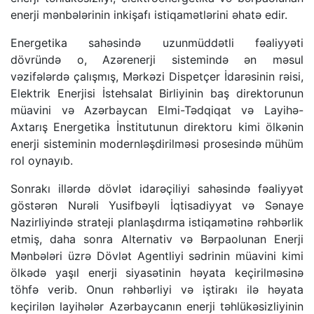
enerji mənbələrinin inkişafı istiqamətlərini əhatə edir.
Energetika sahəsində uzunmüddətli fəaliyyəti
dövründə o, Azərenerji sistemində ən məsul
vəzifələrdə çalışmış, Mərkəzi Dispetçer İdarəsinin rəisi,
Elektrik Enerjisi İstehsalat Birliyinin baş direktorunun
müavini və Azərbaycan Elmi-Tədqiqat və Layihə-
Axtarış Energetika İnstitutunun direktoru kimi ölkənin
enerji sisteminin modernləşdirilməsi prosesində mühüm
rol oynayıb.
Sonrakı illərdə dövlət idarəçiliyi sahəsində fəaliyyət
göstərən Nurəli Yusifbəyli İqtisadiyyat və Sənaye
Nazirliyində strateji planlaşdırma istiqamətinə rəhbərlik
etmiş, daha sonra Alternativ və Bərpaolunan Enerji
Mənbələri üzrə Dövlət Agentliyi sədrinin müavini kimi
ölkədə yaşıl enerji siyasətinin həyata keçirilməsinə
töhfə verib. Onun rəhbərliyi və iştirakı ilə həyata
keçirilən layihələr Azərbaycanın enerji təhlükəsizliyinin