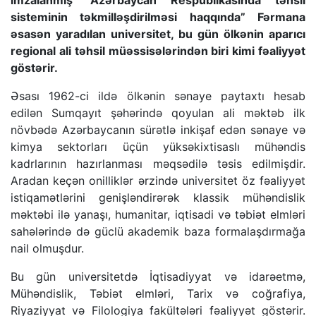
sisteminin təkmilləşdirilməsi haqqında” Fərmana
əsasən yaradılan universitet, bu gün ölkənin aparıcı
regional ali təhsil müəssisələrindən biri kimi fəaliyyət
göstərir.
Əsası 1962-ci ildə ölkənin sənaye paytaxtı hesab
edilən Sumqayıt şəhərində qoyulan ali məktəb ilk
növbədə Azərbaycanın sürətlə inkişaf edən sənaye və
kimya sektorları üçün yüksəkixtisaslı mühəndis
kadrlarının hazırlanması məqsədilə təsis edilmişdir.
Aradan keçən onilliklər ərzində universitet öz fəaliyyət
istiqamətlərini genişləndirərək klassik mühəndislik
məktəbi ilə yanaşı, humanitar, iqtisadi və təbiət elmləri
sahələrində də güclü akademik baza formalaşdırmağa
nail olmuşdur.
Bu gün universitetdə İqtisadiyyat və idarəetmə,
Mühəndislik, Təbiət elmləri, Tarix və coğrafiya,
Riyaziyyat və Filologiya fakültələri fəaliyyət göstərir.