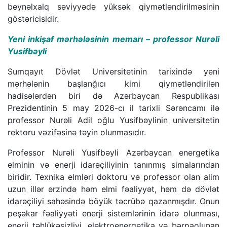
beynəlxalq səviyyədə yüksək qiymətləndirilməsinin
göstəricisidir.
Yeni inkişaf mərhələsinin memarı – professor Nurəli
Yusifbəyli
Sumqayıt Dövlət Universitetinin tarixində yeni
mərhələnin başlanğıcı kimi qiymətləndirilən
hadisələrdən biri də Azərbaycan Respublikası
Prezidentinin 5 may 2026-cı il tarixli Sərəncamı ilə
professor Nurəli Adil oğlu Yusifbəylinin universitetin
rektoru vəzifəsinə təyin olunmasıdır.
Professor Nurəli Yusifbəyli Azərbaycan energetika
elminin və enerji idarəçiliyinin tanınmış simalarından
biridir. Texnika elmləri doktoru və professor olan alim
uzun illər ərzində həm elmi fəaliyyət, həm də dövlət
idarəçiliyi sahəsində böyük təcrübə qazanmışdır. Onun
peşəkar fəaliyyəti enerji sistemlərinin idarə olunması,
enerji təhlükəsizliyi, elektroenergetika və bərpaolunan