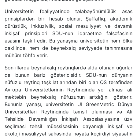
Universitetin fəaliyyətində tələbəyönümlülük əsas
prinsiplərdən biri hesab olunur. Şəffaflıq, akademik
dürüstlük, inklüzivlik, sosial məsuliyyət və davamlı
inkişaf prinsipləri SDU-nun idarəetmə fəlsəfəsinin
əsasını təşkil edir. Bu yanaşma universitetin həm ölkə
daxilində, həm də beynəlxalq səviyyədə tanınmasına
mühüm töhfə verir.
Son illərdə beynəlxalq reytinqlərdə əldə olunan uğurlar
da bunun bariz göstəricisidir. SDU-nun dünyanın
nüfuzlu reytinq təşkilatlarından biri olan QS tərəfindən
Avropa Universitetlərinin Reytinqində yer alması ali
məktəbin beynəlxalq nüfuzunun artdığını göstərir.
Bununla yanaşı, universitetin UI GreenMetric Dünya
Universitetləri Reytinqində təmsil olunması və Ali
Təhsildə Davamlılığın İnkişafı Assosiasiyasına üzv
seçilməsi təhsil müəssisəsinin dayanıqlı inkişaf və
ekoloji məsuliyyət sahəsində həyata keçirdiyi siyasətin