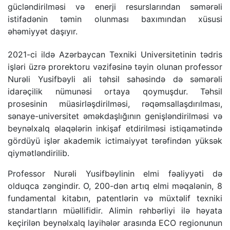
gücləndirilməsi və enerji resurslarından səmərəli
istifadənin təmin olunması baxımından xüsusi
əhəmiyyət daşıyır.
2021-ci ildə Azərbaycan Texniki Universitetinin tədris
işləri üzrə prorektoru vəzifəsinə təyin olunan professor
Nurəli Yusifbəyli ali təhsil sahəsində də səmərəli
idarəçilik nümunəsi ortaya qoymuşdur. Təhsil
prosesinin müasirləşdirilməsi, rəqəmsallaşdırılması,
sənaye-universitet əməkdaşlığının genişləndirilməsi və
beynəlxalq əlaqələrin inkişaf etdirilməsi istiqamətində
gördüyü işlər akademik ictimaiyyət tərəfindən yüksək
qiymətləndirilib.
Professor Nurəli Yusifbəylinin elmi fəaliyyəti də
olduqca zəngindir. O, 200-dən artıq elmi məqalənin, 8
fundamental kitabın, patentlərin və müxtəlif texniki
standartların müəllifidir. Alimin rəhbərliyi ilə həyata
keçirilən beynəlxalq layihələr arasında ECO regionunun