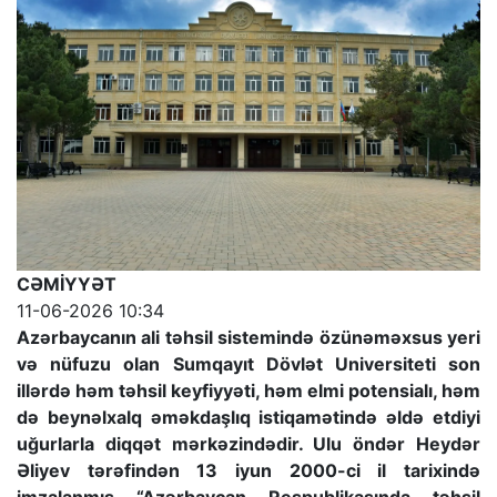
CƏMİYYƏT
11-06-2026 10:34
Azərbaycanın ali təhsil sistemində özünəməxsus yeri
və nüfuzu olan Sumqayıt Dövlət Universiteti son
illərdə həm təhsil keyfiyyəti, həm elmi potensialı, həm
də beynəlxalq əməkdaşlıq istiqamətində əldə etdiyi
uğurlarla diqqət mərkəzindədir. Ulu öndər Heydər
Əliyev tərəfindən 13 iyun 2000-ci il tarixində
imzalanmış “Azərbaycan Respublikasında təhsil