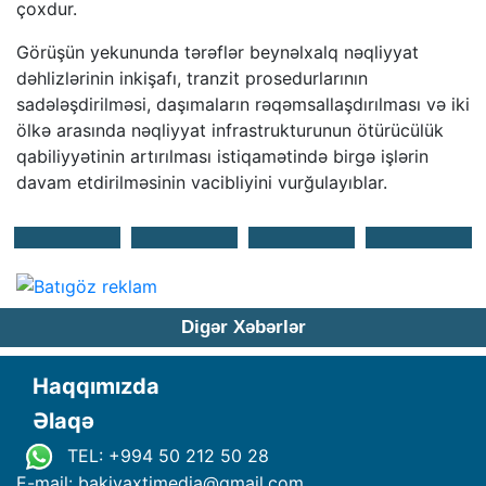
çoxdur.
Görüşün yekununda tərəflər beynəlxalq nəqliyyat
dəhlizlərinin inkişafı, tranzit prosedurlarının
sadələşdirilməsi, daşımaların rəqəmsallaşdırılması və iki
ölkə arasında nəqliyyat infrastrukturunun ötürücülük
qabiliyyətinin artırılması istiqamətində birgə işlərin
davam etdirilməsinin vacibliyini vurğulayıblar.
Digər Xəbərlər
Haqqımızda
Əlaqə
TEL: +994 50 212 50 28
E-mail: bakivaxtimedia
@
gmail.com