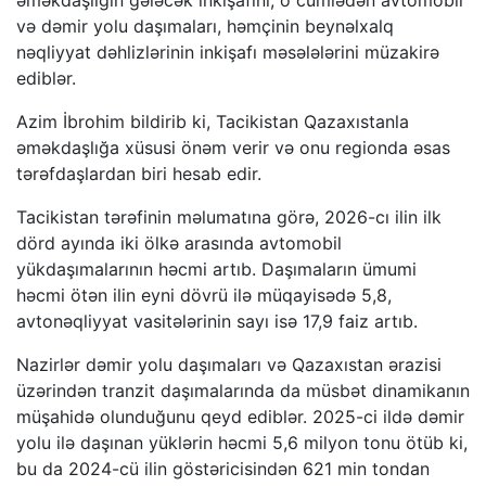
və dəmir yolu daşımaları, həmçinin beynəlxalq
nəqliyyat dəhlizlərinin inkişafı məsələlərini müzakirə
ediblər.
Azim İbrohim bildirib ki, Tacikistan Qazaxıstanla
əməkdaşlığa xüsusi önəm verir və onu regionda əsas
tərəfdaşlardan biri hesab edir.
Tacikistan tərəfinin məlumatına görə, 2026-cı ilin ilk
dörd ayında iki ölkə arasında avtomobil
yükdaşımalarının həcmi artıb. Daşımaların ümumi
həcmi ötən ilin eyni dövrü ilə müqayisədə 5,8,
avtonəqliyyat vasitələrinin sayı isə 17,9 faiz artıb.
Nazirlər dəmir yolu daşımaları və Qazaxıstan ərazisi
üzərindən tranzit daşımalarında da müsbət dinamikanın
müşahidə olunduğunu qeyd ediblər. 2025-ci ildə dəmir
yolu ilə daşınan yüklərin həcmi 5,6 milyon tonu ötüb ki,
bu da 2024-cü ilin göstəricisindən 621 min tondan