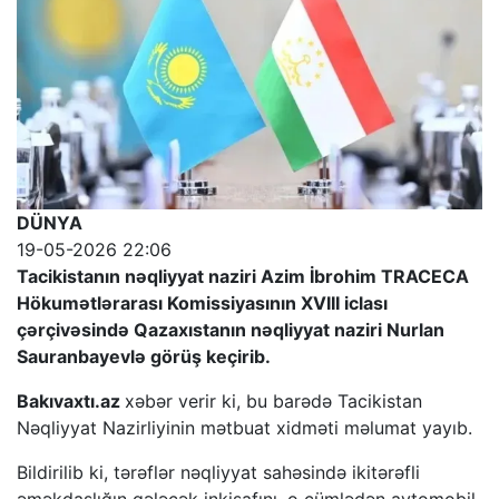
DÜNYA
19-05-2026 22:06
Tacikistanın nəqliyyat naziri Azim İbrohim TRACECA
Hökumətlərarası Komissiyasının XVIII iclası
çərçivəsində Qazaxıstanın nəqliyyat naziri Nurlan
Sauranbayevlə görüş keçirib.
Bakıvaxtı.az
xəbər verir ki, bu barədə Tacikistan
Nəqliyyat Nazirliyinin mətbuat xidməti məlumat yayıb.
Bildirilib ki, tərəflər nəqliyyat sahəsində ikitərəfli
əməkdaşlığın gələcək inkişafını, o cümlədən avtomobil