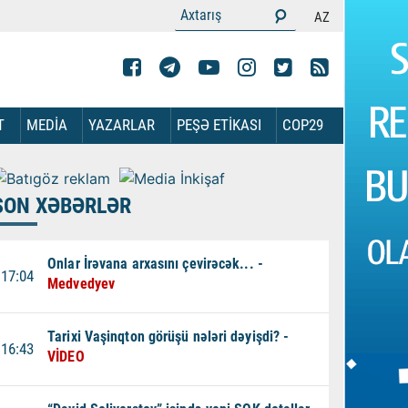
AZ
T
MEDİA
YAZARLAR
PEŞƏ ETİKASI
COP29
SON XƏBƏRLƏR
Onlar İrəvana arxasını çevirəcək... -
17:04
Medvedyev
Tarixi Vaşinqton görüşü nələri dəyişdi? -
16:43
VİDEO