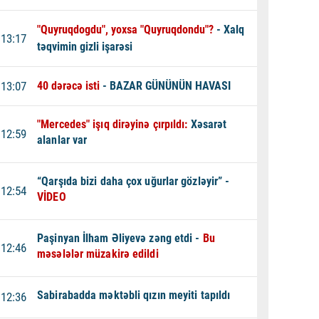
"Quyruqdogdu", yoxsa "Quyruqdondu"?
- Xalq
13:17
təqvimin gizli işarəsi
13:07
40 dərəcə isti
- BAZAR GÜNÜNÜN HAVASI
"Mercedes" işıq dirəyinə çırpıldı:
Xəsarət
12:59
alanlar var
“Qarşıda bizi daha çox uğurlar gözləyir” -
12:54
VİDEO
Paşinyan İlham Əliyevə zəng etdi -
Bu
12:46
məsələlər müzakirə edildi
Sabirabadda məktəbli qızın meyiti tapıldı
12:36