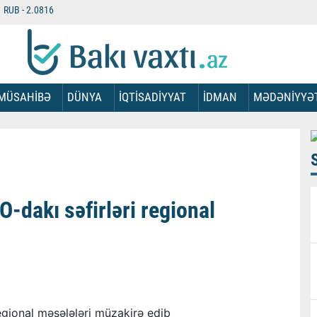
RUB -
2.0816
MÜSAHİBƏ
DÜNYA
İQTİSADİYYAT
İDMAN
MƏDƏNİYYƏ
dakı səfirləri regional