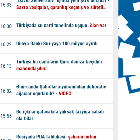
“David Seliverstov” işində yeni ŞOK detallar -
16:33
Saxta vəsiqələr, qaranlıq keçmiş və sürətli
qaçış - VİDEO
Türkiyədə su xətti tunelində uçqun:
ölən var
16:30
Dünya Bankı Suriyaya 100 milyon ayırdı
16:22
Türkiyə bu gəmilərin Qara dənizə keçidini
16:13
məhdudlaşdırır
Əmircanda Şəhidlər xiyabanından dekorativ
16:02
ağaclar oğurlanıb? -
VİDEO
Bu içkilər gələcəkdə yüksək təzyiqə səbəb
15:55
ola bilər
Rusiyada PUA təhlükəsi:
şəhərin bütün