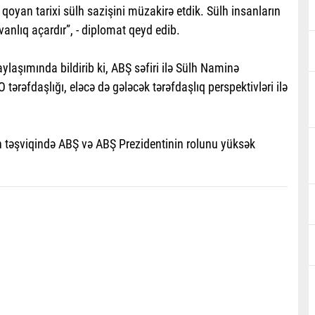
n qoyan tarixi sülh sazişini müzakirə etdik. Sülh insanların
vanlıq açardır”, - diplomat qeyd edib.
laşımında bildirib ki, ABŞ səfiri ilə Sülh Naminə
rəfdaşlığı, eləcə də gələcək tərəfdaşlıq perspektivləri ilə
n təşviqində ABŞ və ABŞ Prezidentinin rolunu yüksək