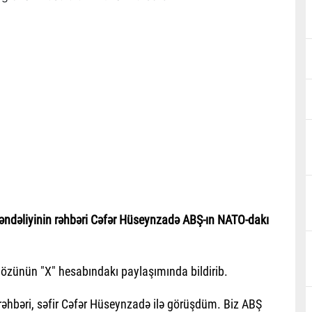
dəliyinin rəhbəri Cəfər Hüseynzadə ABŞ-ın NATO-dakı
r özünün "X" hesabındakı paylaşımında bildirib.
hbəri, səfir Cəfər Hüseynzadə ilə görüşdüm. Biz ABŞ