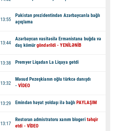
Pakistan prezidentindən Azərbaycanla bağlı
13:55
açıqlama
Azərbaycan vasitəsilə Ermənistana buğda və
13:44
daş kömür
göndərildi - YENİLƏNİB
Premyer Liqadan La Liqaya getdi
13:38
Məsud Pezeşkianın oğlu türkcə danışdı
13:32
-
VİDEO
Emindən həyat yoldaşı ilə bağlı
PAYLAŞIM
13:29
Restoran admistratoru xanım blogeri
təhqir
13:17
etdi - VİDEO