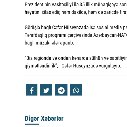
Prezidentinin vasitəçiliyi ilə 35 illik münaqişəyə so
həyatını xilas edir, həm daxildə, həm də xaricdə fira
Görüşlə bağlı Cəfər Hüseynzadə isə sosial media pay
Tərəfdaşlıq proqramı çərçivəsində Azərbaycan-NATO tə
bağlı müzakirələr aparıb.
“Biz regionda və ondan kənarda sülhün və sabitliyi
qiymətləndiririk”, - Cəfər Hüseynzadə vurğulayıb.
Digər Xəbərlər