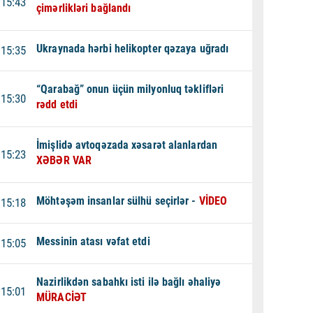
15:43
çimərlikləri bağlandı
Ukraynada hərbi helikopter qəzaya uğradı
15:35
“Qarabağ” onun üçün milyonluq təklifləri
15:30
rədd etdi
İmişlidə avtoqəzada xəsarət alanlardan
15:23
XƏBƏR VAR
Möhtəşəm insanlar sülhü seçirlər -
VİDEO
15:18
Messinin atası vəfat etdi
15:05
Nazirlikdən sabahkı isti ilə bağlı əhaliyə
15:01
MÜRACİƏT