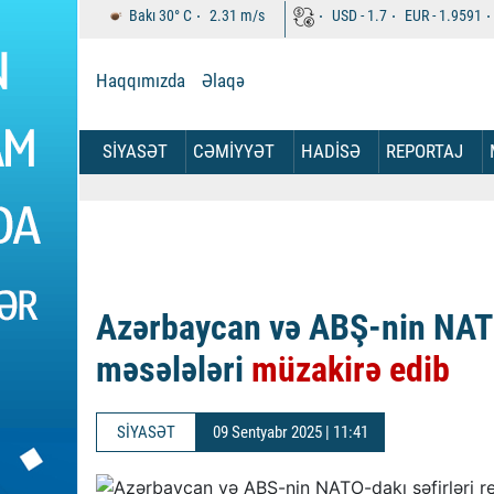
Bakı
30°
C
2.31
m/s
USD -
1.7
EUR -
1.9591
Haqqımızda
Əlaqə
SİYASƏT
CƏMİYYƏT
HADİSƏ
REPORTAJ
Azərbaycan və ABŞ-nin NATO-
məsələləri
müzakirə edib
SİYASƏT
09 Sentyabr 2025 | 11:41