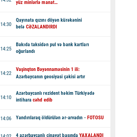
yüz minlərlə manat…
Qayınata qızını döyən kürəkənini
14:30
belə
CƏZALANDIRDI
Bakıda taksidən pul və bank kartları
14:25
oğurlandı
Vaşinqton Bəyənnaməsinin 1 ili:
14:22
Azərbaycanın geosiyasi çəkisi artır
Azərbaycanlı rezident həkim Türkiyədə
14:10
intihara
cəhd edib
Yandırılaraq öldürülən ər-arvadın -
FOTOSU
14:06
4 azərbaycanlı cinayət başında
YAXALANDI
14:02