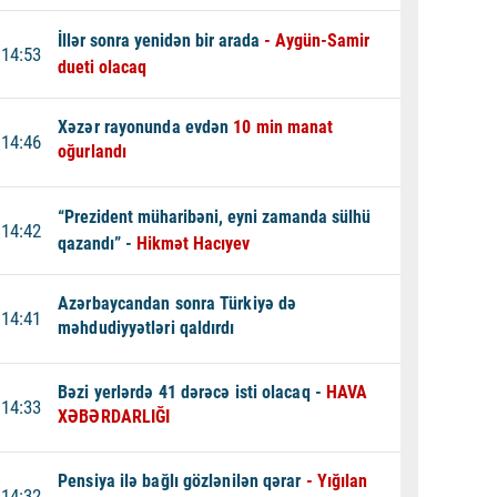
İllər sonra yenidən bir arada
- Aygün-Samir
14:53
dueti olacaq
Xəzər rayonunda evdən
10 min manat
14:46
oğurlandı
“Prezident müharibəni, eyni zamanda sülhü
14:42
qazandı” -
Hikmət Hacıyev
Azərbaycandan sonra Türkiyə də
14:41
məhdudiyyətləri qaldırdı
Bəzi yerlərdə 41 dərəcə isti olacaq -
HAVA
14:33
XƏBƏRDARLIĞI
Pensiya ilə bağlı gözlənilən qərar
- Yığılan
14:32