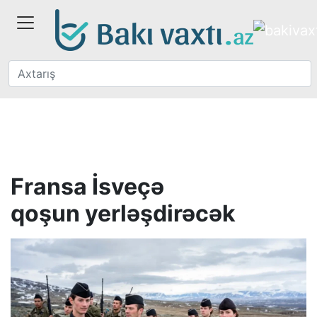
Fransa İsveçə
qoşun yerləşdirəcək