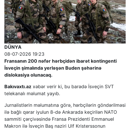
DÜNYA
08-07-2026 19:23
Fransanın 200 nəfər hərbçidən ibarət kontingenti
İsveçin şimalında yerləşən Buden şəhərinə
dislokasiya olunacaq.
Bakıvaxtı.az
xəbər verir ki, bu barədə İsveçin SVT
telekanalı məlumat yayıb.
Jurnalistlərin məlumatına görə, hərbçilərin göndərilməsi
ilə bağlı qərar iyulun 8-də Ankarada keçirilən NATO
sammiti çərçivəsində Fransa Prezidenti Emmanuel
Makron ilə İsveçin Baş naziri Ulf Kristerssonun