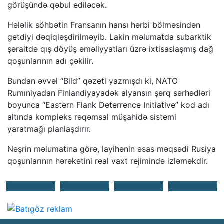
görüşündə qəbul ediləcək.
Hələlik söhbətin Fransanın hansı hərbi bölməsindən
getdiyi dəqiqləşdirilməyib. Lakin məlumatda subarktik
şəraitdə qış döyüş əməliyyatları üzrə ixtisaslaşmış dağ
qoşunlarının adı çəkilir.
Bundan əvvəl “Bild” qəzeti yazmışdı ki, NATO
Rumıniyadan Finlandiyayadək alyansın şərq sərhədləri
boyunca “Eastern Flank Deterrence Initiative” kod adı
altında kompleks rəqəmsal müşahidə sistemi
yaratmağı planlaşdırır.
Nəşrin məlumatına görə, layihənin əsas məqsədi Rusiya
qoşunlarının hərəkətini real vaxt rejimində izləməkdir.