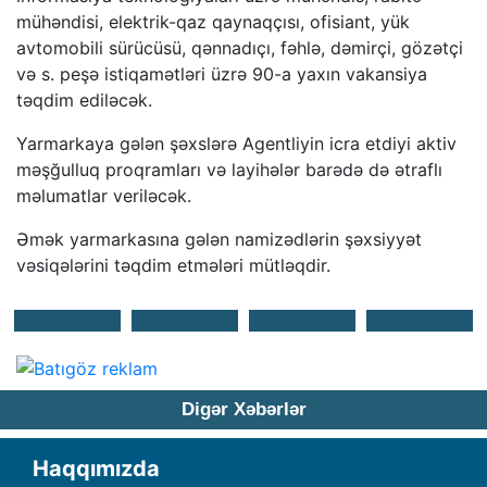
mühəndisi, elektrik-qaz qaynaqçısı, ofisiant, yük
avtomobili sürücüsü, qənnadıçı, fəhlə, dəmirçi, gözətçi
və s. peşə istiqamətləri üzrə 90-a yaxın vakansiya
təqdim ediləcək.
Yarmarkaya gələn şəxslərə Agentliyin icra etdiyi aktiv
məşğulluq proqramları və layihələr barədə də ətraflı
məlumatlar veriləcək.
Əmək yarmarkasına gələn namizədlərin şəxsiyyət
vəsiqələrini təqdim etmələri mütləqdir.
Digər Xəbərlər
Haqqımızda