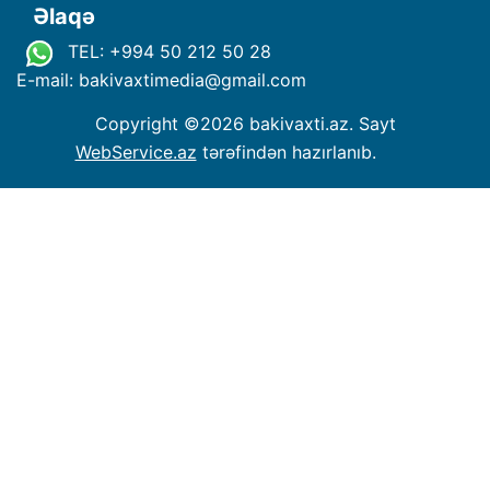
Əlaqə
TEL: +994 50 212 50 28
E-mail: bakivaxtimedia
@
gmail.com
Copyright ©
2026 bakivaxti.az. Sayt
WebService.az
tərəfindən hazırlanıb.