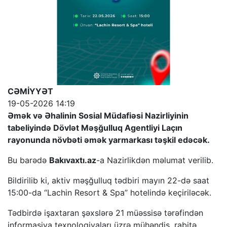
CƏMİYYƏT
19-05-2026 14:19
Əmək və Əhalinin Sosial Müdafiəsi Nazirliyinin
tabeliyində Dövlət Məşğulluq Agentliyi Laçın
rayonunda növbəti əmək yarmarkası təşkil edəcək.
Bu barədə
Bakıvaxtı.az
-a Nazirlikdən məlumat verilib.
Bildirilib ki, aktiv məşğulluq tədbiri mayın 22-də saat
15:00-da “Lachin Resort & Spa” hotelində keçiriləcək.
Tədbirdə işaxtaran şəxslərə 21 müəssisə tərəfindən
informasiya texnologiyaları üzrə mühəndis, rabitə