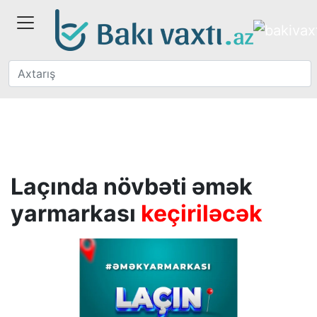
Laçında növbəti əmək
yarmarkası
keçiriləcək