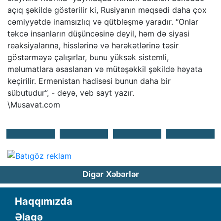
açıq şəkildə göstərilir ki, Rusiyanın məqsədi daha çox
cəmiyyətdə inamsızlıq və qütbləşmə yaradır. “Onlar
təkcə insanların düşüncəsinə deyil, həm də siyasi
reaksiyalarına, hisslərinə və hərəkətlərinə təsir
göstərməyə çalışırlar, bunu yüksək sistemli,
məlumatlara əsaslanan və mütəşəkkil şəkildə həyata
keçirilir. Ermənistan hadisəsi bunun daha bir
sübutudur”, - deyə, veb sayt yazır.
\Musavat.com
Digər Xəbərlər
Haqqımızda
Əlaqə