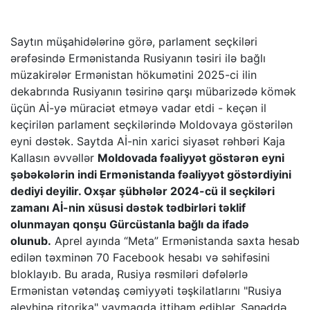
Saytın müşahidələrinə görə, parlament seçkiləri
ərəfəsində Ermənistanda Rusiyanın təsiri ilə bağlı
müzakirələr Ermənistan hökumətini 2025-ci ilin
dekabrında Rusiyanın təsirinə qarşı mübarizədə kömək
üçün Aİ-yə müraciət etməyə vadar etdi - keçən il
keçirilən parlament seçkilərində Moldovaya göstərilən
eyni dəstək. Saytda Aİ-nin xarici siyasət rəhbəri Kaja
Kallasın əvvəllər
Moldovada fəaliyyət göstərən eyni
şəbəkələrin indi Ermənistanda fəaliyyət göstərdiyini
dediyi deyilir. Oxşar şübhələr 2024-cü il seçkiləri
zamanı Aİ-nin xüsusi dəstək tədbirləri təklif
olunmayan qonşu Gürcüstanla bağlı da ifadə
olunub.
Aprel ayında “Meta” Ermənistanda saxta hesab
edilən təxminən 70 Facebook hesabı və səhifəsini
bloklayıb. Bu arada, Rusiya rəsmiləri dəfələrlə
Ermənistan vətəndaş cəmiyyəti təşkilatlarını "Rusiya
əleyhinə ritorika" yaymaqda ittiham ediblər. Sənəddə