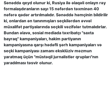
Sənəddə qeyd olunur ki, Rusiya ilə əlaqəli onlayn rəy
formalaşdıranların sayı 15 nəfərdən təxminən 40
nəfərə qədər artırılmalıdır. Sənəddə həmçinin bildirilir
ki, onlardan ən tanınmışları seçkilərdən əvvəl
müxalifət partiyalarında seçkili vəzifələr tutmalıdırlar.
Bundan əlavə, sosial mediada təxribatçı "saxta
bayraq" kampaniyaları, hakim partiyanın
kampaniyasına qarşı hədəfli şərh kampaniyaları və
seçki kampaniyası zamanı eksklüziv məzmun
yaratmaq üçün "müstəqil jurnalistlər qrupları"nın
yaradılması təsvir olunur.