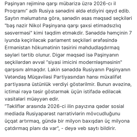
Paşinyan rejiminə qarşı mübarizə üzrə 2026-cı il
Proqramı” adlı Rusiya sənədini əldə etdiyini qeyd edib.
Saytın məlumatına görə, sənədin əsas məqsəd seçkiləri
"baş nazir Nikol Paşinyana qarşı şəxsi etimadsızlıq
səsverməsi" kimi təqdim etməkdir. Sənəddə həmçinin 7
iyunda keçiriləcək parlament seçkiləri ərəfəsində
Ermənistan hökumətinin təsirini məhdudlaşdırmaq
səyləri tərtib olunur. Digər məqsəd isə Paşinyanın
seçkilərdən əvvəl “siyasi imicini modernləşməsinin"
qarşısını almaqdır. Lakin sənəddə Rusiyanın Paşinyanın
Vətəndaş Müqaviləsi Partiyasından hansı müxalifət
partiyasına üstünlük verdiyi göstərilmir. Bunun əvəzinə,
ictimai rəyə təsir göstərmək üçün istifadə ediləcək
vasitələri müəyyən edir.
“Təkliflər arasında 2026-ci ilin payızına qədər sosial
mediada Rusiyapərəst narrativlərin mövcudluğunu
üçqat artırmaq, gündə bir milyon baxışdan üç milyona
çatdırmaq planı da var", - deyə veb saytı bildirir.