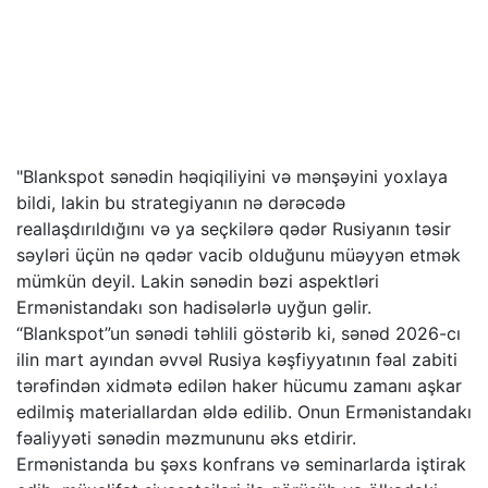
"Blankspot sənədin həqiqiliyini və mənşəyini yoxlaya
bildi, lakin bu strategiyanın nə dərəcədə
reallaşdırıldığını və ya seçkilərə qədər Rusiyanın təsir
səyləri üçün nə qədər vacib olduğunu müəyyən etmək
mümkün deyil. Lakin sənədin bəzi aspektləri
Ermənistandakı son hadisələrlə uyğun gəlir.
“Blankspot”un sənədi təhlili göstərib ki, sənəd 2026-cı
ilin mart ayından əvvəl Rusiya kəşfiyyatının fəal zabiti
tərəfindən xidmətə edilən haker hücumu zamanı aşkar
edilmiş materiallardan əldə edilib. Onun Ermənistandakı
fəaliyyəti sənədin məzmununu əks etdirir.
Ermənistanda bu şəxs konfrans və seminarlarda iştirak