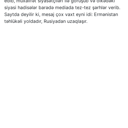
edib, müxalifət siyasətçiləri ilə görüşüb və ölkədəki
siyasi hadisələr barədə mediada tez-tez şərhlər verib.
Saytda deyilir ki, mesaj çox vaxt eyni idi: Ermənistan
təhlükəli yoldadır, Rusiyadan uzaqlaşır.