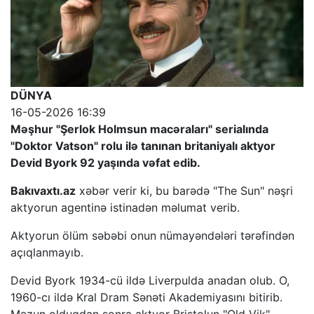
DÜNYA
16-05-2026 16:39
Məşhur "Şerlok Holmsun macəraları" serialında
"Doktor Vatson" rolu ilə tanınan britaniyalı aktyor
Devid Byork 92 yaşında vəfat edib.
Bakıvaxtı.az
xəbər verir ki, bu barədə "The Sun" nəşri
aktyorun agentinə istinadən məlumat verib.
Aktyorun ölüm səbəbi onun nümayəndələri tərəfindən
açıqlanmayıb.
Devid Byork 1934-cü ildə Liverpulda anadan olub. O,
1960-cı ildə Kral Dram Sənəti Akademiyasını bitirib.