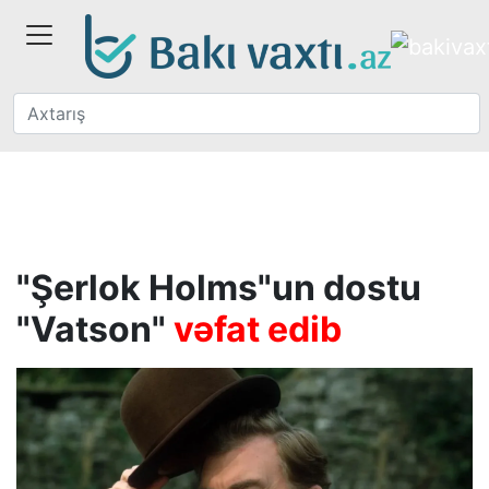
"Şerlok Holms"un dostu
"Vatson"
vəfat edib