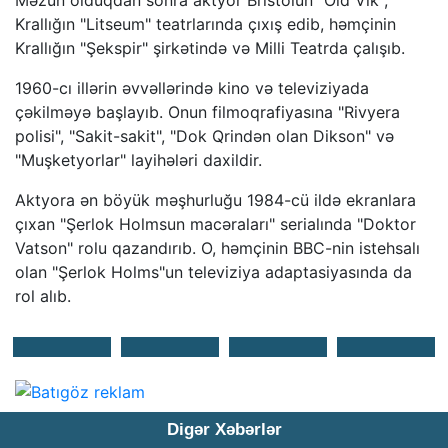
Məzun olduqdan sonra aktyor Bristolun "Old Vik",
Krallığın "Litseum" teatrlarında çıxış edib, həmçinin
Krallığın "Şekspir" şirkətində və Milli Teatrda çalışıb.
1960-cı illərin əvvəllərində kino və televiziyada
çəkilməyə başlayıb. Onun filmoqrafiyasına "Rivyera
polisi", "Sakit-sakit", "Dok Qrindən olan Dikson" və
"Muşketyorlar" layihələri daxildir.
Aktyora ən böyük məşhurluğu 1984-cü ildə ekranlara
çıxan "Şerlok Holmsun macəraları" serialında "Doktor
Vatson" rolu qazandırıb. O, həmçinin BBC-nin istehsalı
olan "Şerlok Holms"un televiziya adaptasiyasında da
rol alıb.
Digər Xəbərlər