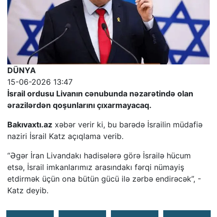
DÜNYA
15-06-2026 13:47
İsrail ordusu Livanın cənubunda nəzarətində olan
ərazilərdən qoşunlarını çıxarmayacaq.
Bakıvaxtı.az
xəbər verir ki, bu barədə İsrailin müdafiə
naziri İsrail Katz açıqlama verib.
“Əgər İran Livandakı hadisələrə görə İsrailə hücum
etsə, İsrail imkanlarımız arasındakı fərqi nümayiş
etdirmək üçün ona bütün gücü ilə zərbə endirəcək”, -
Katz deyib.