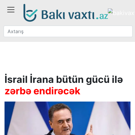
İsrail İrana bütün gücü ilə
zərbə endirəcək