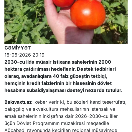
CƏMİYYƏT
16-06-2026 20:19
2030-cu ildə müasir istixana sahələrinin 2000
hektara çatdırılması hədəflənir. Dəstək tədbirləri
olaraq, avadanlıqlara 40 faiz güzəştin tətbiqi,
həmçinin kredit faizlərinin bir hissəsinin dövlət
hesabına subsidiyalaşması dəstəyi nəzərdə tutulur.
Bakıvaxtı.az
xəbər verir ki, bu sözləri kənd təsərrüfatı,
balıqçılıq və akvakultura məhsullarının istehsalı və
emalı sahələrinin inkişafına dair 2026–2030-cu illər
üçün Dövlət Proqramının müzakirəsi məqsədilə
Ağcabədi rayonunda keçirilən regional müşavirədə