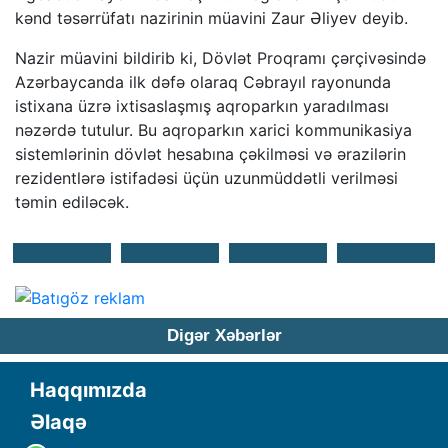
kənd təsərrüfatı nazirinin müavini Zaur Əliyev deyib.
Nazir müavini bildirib ki, Dövlət Proqramı çərçivəsində
Azərbaycanda ilk dəfə olaraq Cəbrayıl rayonunda
istixana üzrə ixtisaslaşmış aqroparkın yaradılması
nəzərdə tutulur. Bu aqroparkın xarici kommunikasiya
sistemlərinin dövlət hesabına çəkilməsi və ərazilərin
rezidentlərə istifadəsi üçün uzunmüddətli verilməsi
təmin ediləcək.
Digər Xəbərlər
Haqqımızda
Əlaqə