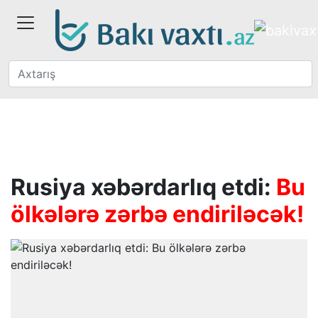
Rusiya xəbərdarlıq etdi:
Bu
ölkələrə zərbə endiriləcək!