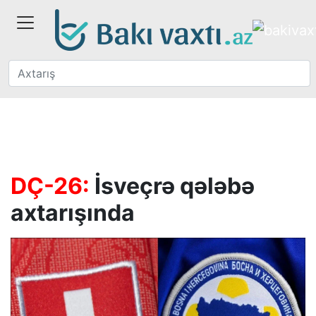
DÇ-26:
İsveçrə qələbə
axtarışında