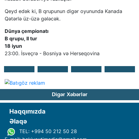
Qeyd edək ki, B qrupunun digər oyununda Kanada
Qətərlə üz-üzə gələcək.
Dünya çempionatı
B qrupu, II tur
18 iyun
23:00. İsveçrə - Bosniya və Herseqovina
Digər Xəbərlər
Haqqımızda
Əlaqə
TEL: +994 50 212 50 28