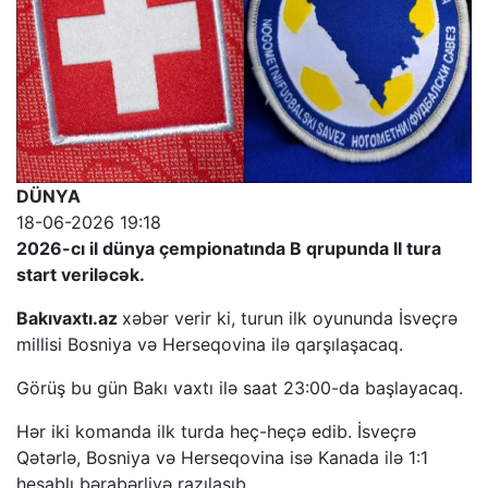
DÜNYA
18-06-2026 19:18
2026-cı il dünya çempionatında B qrupunda II tura
start veriləcək.
Bakıvaxtı.az
xəbər verir ki, turun ilk oyununda İsveçrə
millisi Bosniya və Herseqovina ilə qarşılaşacaq.
Görüş bu gün Bakı vaxtı ilə saat 23:00-da başlayacaq.
Hər iki komanda ilk turda heç-heçə edib. İsveçrə
Qətərlə, Bosniya və Herseqovina isə Kanada ilə 1:1
hesablı bərabərliyə razılaşıb.