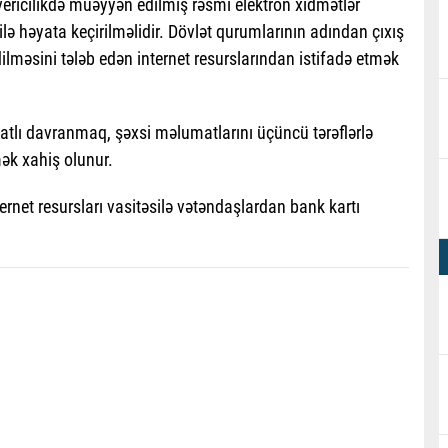
vericilikdə müəyyən edilmiş rəsmi elektron xidmətlər
ilə həyata keçirilməlidir. Dövlət qurumlarının adından çıxış
ilməsini tələb edən internet resurslarından istifadə etmək
atlı davranmaq, şəxsi məlumatlarını üçüncü tərəflərlə
ək xahiş olunur.
ternet resursları vasitəsilə vətəndaşlardan bank kartı