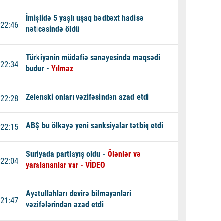
İmişlidə 5 yaşlı uşaq bədbəxt hadisə
22:46
nəticəsində öldü
Türkiyənin müdafiə sənayesində məqsədi
22:34
budur -
Yılmaz
Zelenski onları vəzifəsindən azad etdi
22:28
ABŞ bu ölkəyə yeni sanksiyalar tətbiq etdi
22:15
Suriyada partlayış oldu -
Ölənlər və
22:04
yaralananlar var - VİDEO
Ayətullahları devirə bilməyənləri
21:47
vəzifələrindən azad etdi