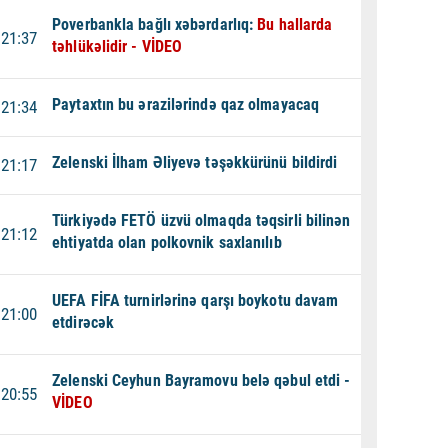
Poverbankla bağlı xəbərdarlıq:
Bu hallarda
21:37
təhlükəlidir - VİDEO
Paytaxtın bu ərazilərində qaz olmayacaq
21:34
Zelenski İlham Əliyevə təşəkkürünü bildirdi
21:17
Türkiyədə FETÖ üzvü olmaqda təqsirli bilinən
21:12
ehtiyatda olan polkovnik saxlanılıb
UEFA FİFA turnirlərinə qarşı boykotu davam
21:00
etdirəcək
Zelenski Ceyhun Bayramovu belə qəbul etdi -
20:55
VİDEO