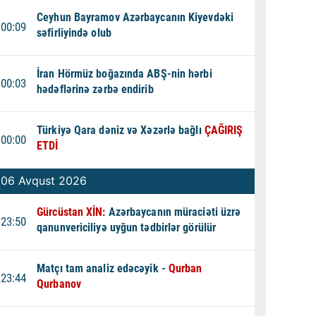
Ceyhun Bayramov Azərbaycanın Kiyevdəki
00:09
səfirliyində olub
İran Hörmüz boğazında ABŞ-nin hərbi
00:03
hədəflərinə zərbə endirib
Türkiyə Qara dəniz və Xəzərlə bağlı
ÇAĞIRIŞ
00:00
ETDİ
06 Avqust 2026
Gürcüstan XİN:
Azərbaycanın müraciəti üzrə
23:50
qanunvericiliyə uyğun tədbirlər görülür
Matçı tam analiz edəcəyik -
Qurban
23:44
Qurbanov