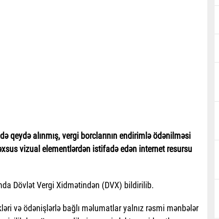
ndə qeydə alınmış, vergi borclarının endirimlə ödənilməsi
xsus vizual elementlərdən istifadə edən internet resursu
ında Dövlət Vergi Xidmətindən (DVX) bildirilib.
ikləri və ödənişlərlə bağlı məlumatlar yalnız rəsmi mənbələr