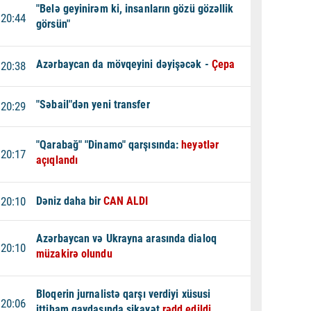
"Belə geyinirəm ki, insanların gözü gözəllik
20:44
görsün"
Azərbaycan da mövqeyini dəyişəcək -
Çepa
20:38
"Səbail"dən yeni transfer
20:29
"Qarabağ" "Dinamo" qarşısında:
heyətlər
20:17
açıqlandı
20:10
Dəniz daha bir
CAN ALDI
Azərbaycan və Ukrayna arasında dialoq
20:10
müzakirə olundu
Bloqerin jurnalistə qarşı verdiyi xüsusi
20:06
ittiham qaydasında şikayət
rədd edildi