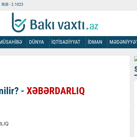
RUB -
2.1023
MÜSAHİBƏ
DÜNYA
İQTİSADİYYAT
İDMAN
MƏDƏNİYYƏ
ilir? -
XƏBƏRDARLIQ