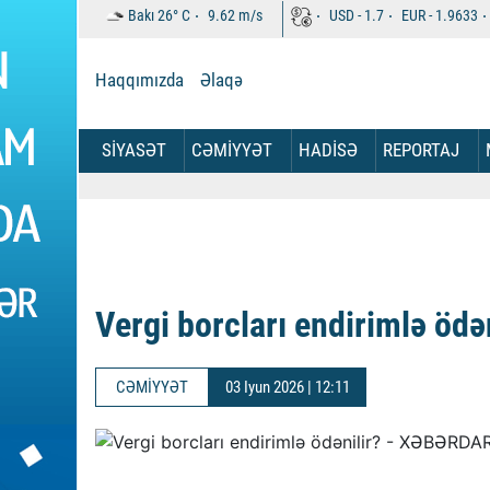
Bakı
26°
C
9.62
m/s
USD -
1.7
EUR -
1.9633
Haqqımızda
Əlaqə
SİYASƏT
CƏMİYYƏT
HADİSƏ
REPORTAJ
Vergi borcları endirimlə ödən
CƏMİYYƏT
03 Iyun 2026 | 12:11