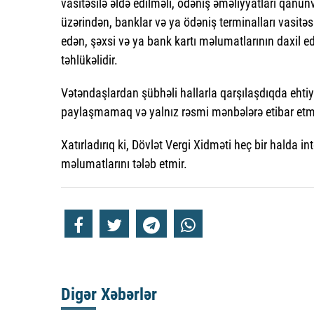
vasitəsilə əldə edilməli, ödəniş əməliyyatları qanun
üzərindən, banklar və ya ödəniş terminalları vasitəs
edən, şəxsi və ya bank kartı məlumatlarının daxil ed
təhlükəlidir.
Vətəndaşlardan şübhəli hallarla qarşılaşdıqda ehtiy
paylaşmamaq və yalnız rəsmi mənbələrə etibar etm
Xatırladırıq ki, Dövlət Vergi Xidməti heç bir halda in
məlumatlarını tələb etmir.
Digər Xəbərlər