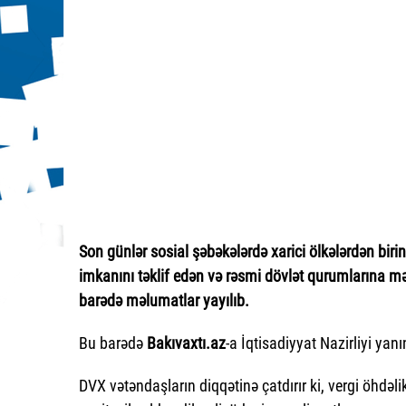
Son günlər sosial şəbəkələrdə xarici ölkələrdən biri
imkanını təklif edən və rəsmi dövlət qurumlarına mə
barədə məlumatlar yayılıb.
Bu barədə
Bakıvaxtı.az
-a İqtisadiyyat Nazirliyi yan
DVX vətəndaşların diqqətinə çatdırır ki, vergi öhdəl