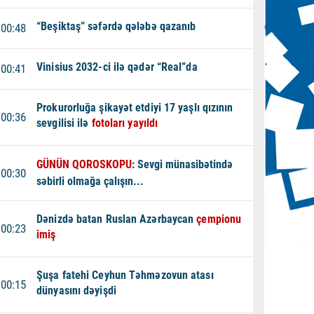
“Beşiktaş” səfərdə qələbə qazanıb
00:48
Vinisius 2032-ci ilə qədər “Real”da
00:41
Prokurorluğa şikayət etdiyi 17 yaşlı qızının
00:36
sevgilisi ilə
fotoları yayıldı
GÜNÜN QOROSKOPU:
Sevgi münasibətində
00:30
səbirli olmağa çalışın...
Dənizdə batan Ruslan Azərbaycan
çempionu
00:23
imiş
Şuşa fatehi Ceyhun Təhməzovun atası
00:15
dünyasını dəyişdi