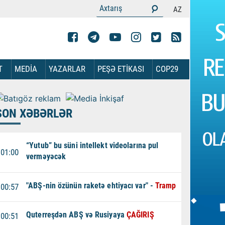
AZ
T
MEDİA
YAZARLAR
PEŞƏ ETİKASI
COP29
SON XƏBƏRLƏR
“Yutub” bu süni intellekt videolarına pul
01:00
verməyəcək
"ABŞ-nin özünün raketə ehtiyacı var" -
Tramp
00:57
Quterreşdən ABŞ və Rusiyaya
ÇAĞIRIŞ
00:51