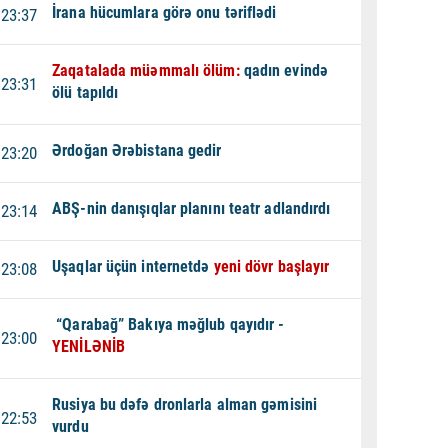
İrana hücumlara görə onu təriflədi
23:37
Zaqatalada müəmmalı ölüm:
qadın evində
23:31
ölü tapıldı
Ərdoğan Ərəbistana gedir
23:20
ABŞ-nin danışıqlar planını teatr adlandırdı
23:14
Uşaqlar üçün internetdə
yeni dövr başlayır
23:08
“Qarabağ” Bakıya məğlub qayıdır -
23:00
YENİLƏNİB
Rusiya bu dəfə dronlarla alman gəmisini
22:53
vurdu