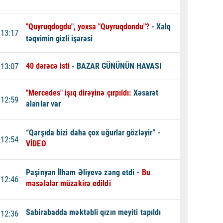
"Quyruqdogdu", yoxsa "Quyruqdondu"?
- Xalq
13:17
təqvimin gizli işarəsi
13:07
40 dərəcə isti
- BAZAR GÜNÜNÜN HAVASI
"Mercedes" işıq dirəyinə çırpıldı:
Xəsarət
12:59
alanlar var
“Qarşıda bizi daha çox uğurlar gözləyir” -
12:54
VİDEO
Paşinyan İlham Əliyevə zəng etdi -
Bu
12:46
məsələlər müzakirə edildi
Sabirabadda məktəbli qızın meyiti tapıldı
12:36