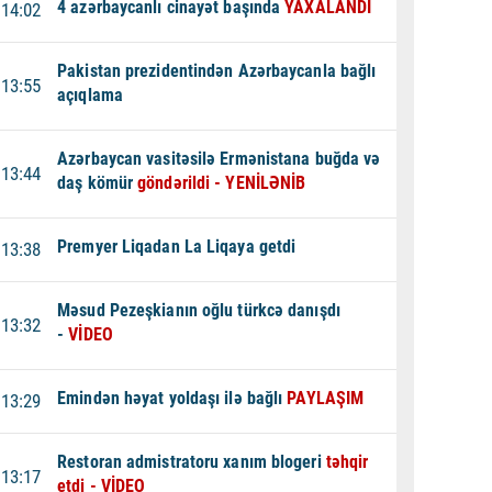
4 azərbaycanlı cinayət başında
YAXALANDI
14:02
Pakistan prezidentindən Azərbaycanla bağlı
13:55
açıqlama
Azərbaycan vasitəsilə Ermənistana buğda və
13:44
daş kömür
göndərildi - YENİLƏNİB
Premyer Liqadan La Liqaya getdi
13:38
Məsud Pezeşkianın oğlu türkcə danışdı
13:32
-
VİDEO
Emindən həyat yoldaşı ilə bağlı
PAYLAŞIM
13:29
Restoran admistratoru xanım blogeri
təhqir
13:17
etdi - VİDEO