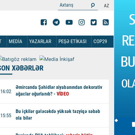
AZ
T
MEDİA
YAZARLAR
PEŞƏ ETİKASI
COP29
SON XƏBƏRLƏR
Əmircanda Şəhidlər xiyabanından dekorativ
16:02
ağaclar oğurlanıb? -
VİDEO
Bu içkilər gələcəkdə yüksək təzyiqə səbəb
15:55
ola bilər