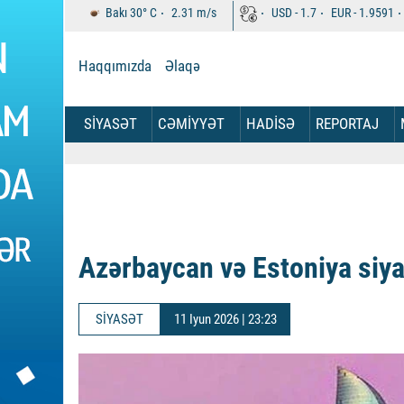
Bakı
30°
C
2.31
m/s
USD -
1.7
EUR -
1.9591
Haqqımızda
Əlaqə
SİYASƏT
CƏMİYYƏT
HADİSƏ
REPORTAJ
Azərbaycan və Estoniya siya
SİYASƏT
11 Iyun 2026 | 23:23