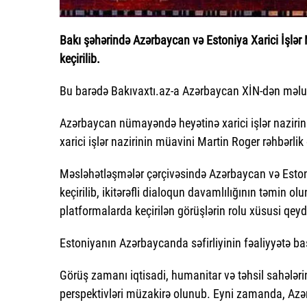
Bakı şəhərində Azərbaycan və Estoniya Xarici İşlər 
keçirilib.
Bu barədə Bakıvaxtı.az-a Azərbaycan XİN-dən məlum
Azərbaycan nümayəndə heyətinə xarici işlər naziri
xarici işlər nazirinin müavini Martin Roger rəhbərlik
Məsləhətləşmələr çərçivəsində Azərbaycan və Estoni
keçirilib, ikitərəfli dialoqun davamlılığının təmin ol
platformalarda keçirilən görüşlərin rolu xüsusi qeyd 
Estoniyanın Azərbaycanda səfirliyinin fəaliyyətə 
Görüş zamanı iqtisadi, humanitar və təhsil sahələr
perspektivləri müzakirə olunub. Eyni zamanda, Azərba