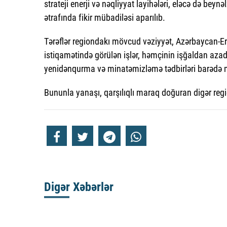
strateji enerji və nəqliyyat layihələri, eləcə də beyn
ətrafında fikir mübadiləsi aparılıb.
Tərəflər regiondakı mövcud vəziyyət, Azərbaycan-E
istiqamətində görülən işlər, həmçinin işğaldan azad
yenidənqurma və minatəmizləmə tədbirləri barədə m
Bununla yanaşı, qarşılıqlı maraq doğuran digər reg
Digər Xəbərlər