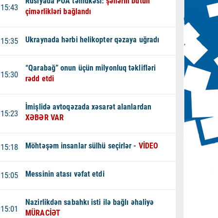
Rusiyada PUA təhlükəsi:
şəhərin bütün
15:43
çimərlikləri bağlandı
Ukraynada hərbi helikopter qəzaya uğradı
15:35
“Qarabağ” onun üçün milyonluq təklifləri
15:30
rədd etdi
İmişlidə avtoqəzada xəsarət alanlardan
15:23
XƏBƏR VAR
Möhtəşəm insanlar sülhü seçirlər -
VİDEO
15:18
Messinin atası vəfat etdi
15:05
Nazirlikdən sabahkı isti ilə bağlı əhaliyə
15:01
MÜRACİƏT