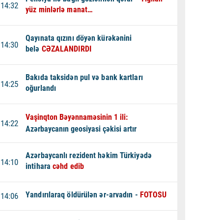
14:32
yüz minlərlə manat…
Qayınata qızını döyən kürəkənini
14:30
belə
CƏZALANDIRDI
Bakıda taksidən pul və bank kartları
14:25
oğurlandı
Vaşinqton Bəyənnaməsinin 1 ili:
14:22
Azərbaycanın geosiyasi çəkisi artır
Azərbaycanlı rezident həkim Türkiyədə
14:10
intihara
cəhd edib
Yandırılaraq öldürülən ər-arvadın -
FOTOSU
14:06