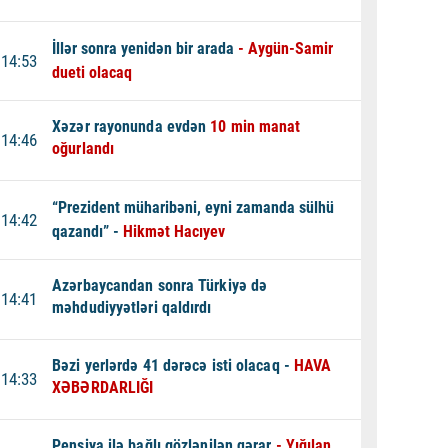
İllər sonra yenidən bir arada
- Aygün-Samir
14:53
dueti olacaq
Xəzər rayonunda evdən
10 min manat
14:46
oğurlandı
“Prezident müharibəni, eyni zamanda sülhü
14:42
qazandı” -
Hikmət Hacıyev
Azərbaycandan sonra Türkiyə də
14:41
məhdudiyyətləri qaldırdı
Bəzi yerlərdə 41 dərəcə isti olacaq -
HAVA
14:33
XƏBƏRDARLIĞI
Pensiya ilə bağlı gözlənilən qərar
- Yığılan