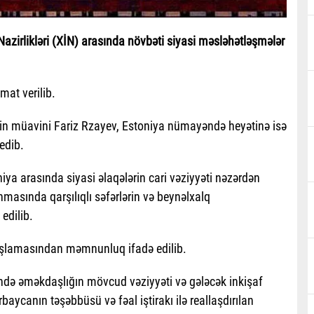
Nazirlikləri (XİN) arasında növbəti siyasi məsləhətləşmələr
at verilib.
nin müavini Fariz Rzayev, Estoniya nümayəndə heyətinə isə
 edib.
ya arasında siyasi əlaqələrin cari vəziyyəti nəzərdən
unmasında qarşılıqlı səfərlərin və beynəlxalq
edilib.
başlamasından məmnunluq ifadə edilib.
ində əməkdaşlığın mövcud vəziyyəti və gələcək inkişaf
ycanın təşəbbüsü və fəal iştirakı ilə reallaşdırılan