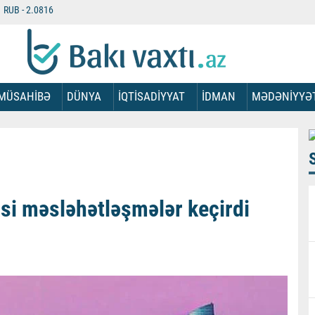
RUB -
2.0816
MÜSAHİBƏ
DÜNYA
İQTİSADİYYAT
İDMAN
MƏDƏNİYYƏ
si məsləhətləşmələr keçirdi