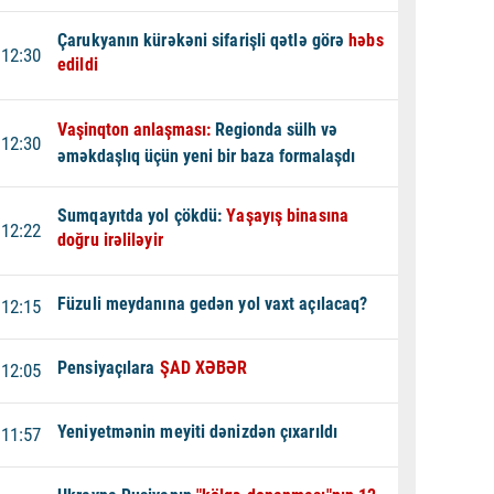
Çarukyanın kürəkəni sifarişli qətlə görə
həbs
12:30
edildi
Vaşinqton anlaşması:
Regionda sülh və
12:30
əməkdaşlıq üçün yeni bir baza formalaşdı
Sumqayıtda yol çökdü:
Yaşayış binasına
12:22
doğru irəliləyir
Füzuli meydanına gedən yol vaxt açılacaq?
12:15
Pensiyaçılara
ŞAD XƏBƏR
12:05
Yeniyetmənin meyiti dənizdən çıxarıldı
11:57