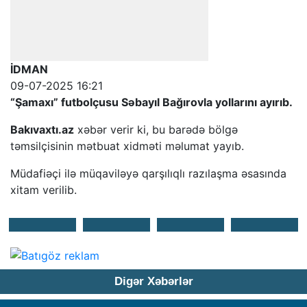
İDMAN
09-07-2025 16:21
“Şamaxı” futbolçusu Səbayıl Bağırovla yollarını ayırıb.
Bakıvaxtı.az
xəbər verir ki, bu barədə bölgə
təmsilçisinin mətbuat xidməti məlumat yayıb.
Müdafiəçi ilə müqaviləyə qarşılıqlı razılaşma əsasında
xitam verilib.
Digər Xəbərlər