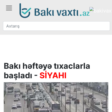
Bakı həftəyə tıxaclarla
başladı -
SİYAHI