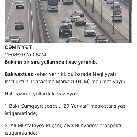
CƏMİYYƏT
11-08-2025 08:24
Bakının bir sıra yollarında tıxac yaranıb.
Bakıvaxtı.az
xəbər verir ki, bu barədə Nəqliyyatı
İntellektual İdarəetmə Mərkəzi (NİİM) məlumat yayıb.
Hal-hazırda yollardakı vəziyyət:
1. Bakı-Sumqayıt şosesi, "20 Yanvar" metrostansiyası
istiqamətində;
2. Alı Mustafayev küçəsi, Ziya Bünyadov prospekti
istiqamətində;