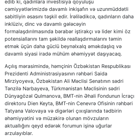
edib ki, qadınlara investisiya qoyuluşu
cəmiyyətlərimizdə davamlı inkişafın və uzunmüddətli
sabitliyin əsasını təşkil edir. İrəlilədikcə, qadınların daha
inklüziv, dinc və davamlı gələcəyin
formalaşdırılmasında bərabər iştirakçı və lider kimi öz
potensiallarını tam şəkildə reallaşdırmalarını təmin
etmək üçün daha güclü beynəlxalq əməkdaşlıq və
davamlı siyasi iradə mühüm əhəmiyyət daşıyacaq.
Açılış mərasimində, həmçinin Özbəkistan Respublikası
Prezidenti Administrasiyasının rəhbəri Saida
Mirziyoyeva, Özbəkistan Ali Məclisi Senatının sədri
Tənzilə Narbayeva, Türkmənistan Məclisinin sədri
Dünyagözəl Qulmanova, BMT-nin Əhali Fondunun İcraçı
direktoru Dien Keyta, BMT-nin Cenevrə Ofisinin rəhbəri
Tatyana Valovaya və digərləri çıxışlarında tədbirin
əhəmiyyətini və müzakirə olunan mövzuların
aktuallığını qeyd edərək forumun işinə uğurlar
arzulayıblar.