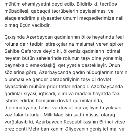
mühüm əhəmiyyətini qeyd edib. Bildirib ki, təcrübə
mübadiləsi, qabaqcıl təcrübələrin paylaşılması və
əlaqələndirilmiş siyasətlər ümumi məqsədlərimizə nail
olmaq üçün vacibdir.
Çıxışında Azərbaycan qadınlarının ölkə həyatında fəal
roluna dair tədbir iştirakçılarına məlumat verən spiker
Sahibə Qafarova deyib ki, ölkəmiz qadınların ictimai
həyatın bütün sahələrində rolunun təşviqinə yönəlmiş
beynəlxalq əməkdaşlığı qətiyyətlə dəstəkləyir. Onun
sözlərinə görə, Azərbaycanda qadın hüquqlarının təmin
olunması və gender bərabərliyinin təşviqi dövlət
siyasətinin mühüm prioritetlərindəndir. Azərbaycanda
qadınlar siyasi, iqtisadi, elmi və mədəni həyatda fəal
iştirak edirlər, həmçinin dövlət qurumlarında,
diplomatiyada, təhsil və dövlət idarəçiliyində yüksək
vəzifələr tuturlar. Milli Məclisin sədri xüsusi olaraq
vurğulayıb ki, Azərbaycan Respublikasının Birinci vitse-
prezidenti Mehriban xanım Əliyevanın geniş ictimai və