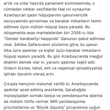
artıb və onlar hazırda parlament komitələrində, o
cümlədən rəhbər vəzifələrdə fəal rol oynayırlar.
Azərbaycan qadın hüquqlarının qanunvericilik
səviyyəsində qorunması və bərabər imkanların təmin
edilməsi üçün mühüm hüquqi baza yaradıb. Bu
istiqamətdə əsas mərhələlərdən biri 2006-cı ildə
“Gender bərabərliyi haqqında” Qanunun qəbul edilməsi
olub. Sahibə Qafarovanın sözlərinə görə, bu qanun
ölkə üzrə qadınlar və kişilər üçün bərabər imkanların
hüquqi əsasını yaradıb. Bu gün Azərbaycanda məşğul
əhalinin demək olar ki, yarısını qadınlar təşkil edir.
Onların biznes, təhsil, elm və rəqəmsal iqtisadiyyatda
iştirakı davamlı olaraq artır.
Çıxışda həmçinin məlumat verilib ki, Azərbaycanda
qadınlar azad edilmiş ərazilərdə, Qarabağda
münaqişədən sonrakı bərpa və yenidənqurma işlərinə
də mühüm töhfə verirlər. Milli yenidənqurma
prioritetlərinə və “Böyük Qayıdış” proqramına uyğun