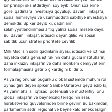
bir prinsipi əks etdirdiyini söyləyib. Onun sözlərinə
görə, qadınlara investisiya qoyuluşu davamlı inkişafa,
sosial həmrəyliyə və uzunmüddətli sabitliyə investisiya
deməkdir. Spiker deyib ki, qadınların
səlahiyyətləndirilməsi artıq yalnız sosial məsələ deyil.
Bu, davamlı inkişaf, iqtisadi dayanıqlılıq və sosial
sabitlik üçün strateji prioritetə çevrilib.
Milli Məclisin sədri qadınların siyasi, iqtisadi və ictimai
həyatda daha geniş iştirakının daha güclü institutların,
daha inklüziv inkişafın və daha möhkəm cəmiyyətlərin
formalaşmasına gətirib çıxardığını bildirib.
Asiya regionunun bugünkü qlobal sistemdə mühüm rol
oynadığını deyən spiker Sahibə Qafarova qeyd edib ki,
Asiyanın əhalisi, iqtisadi potensialı və müxtəlifliyi onu
qlobal inkişafın və beynəlxalq tərəqqinin əsas
hərəkətverici qüvvələrindən birinə çevirir. Bu baxımdan,
parlamentin sədri regional və beynəlxalq əməkdaşlığın