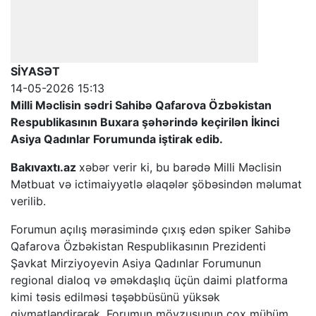
SİYASƏT
14-05-2026 15:13
Milli Məclisin sədri Sahibə Qafarova Özbəkistan
Respublikasının Buxara şəhərində keçirilən İkinci
Asiya Qadınlar Forumunda iştirak edib.
Bakıvaxtı.az
xəbər verir ki, bu barədə Milli Məclisin
Mətbuat və ictimaiyyətlə əlaqələr şöbəsindən məlumat
verilib.
Forumun açılış mərasimində çıxış edən spiker Sahibə
Qafarova Özbəkistan Respublikasının Prezidenti
Şavkat Mirziyoyevin Asiya Qadınlar Forumunun
regional dialoq və əməkdaşlıq üçün daimi platforma
kimi təsis edilməsi təşəbbüsünü yüksək
qiymətləndirərək, Forumun mövzusunun çox mühüm