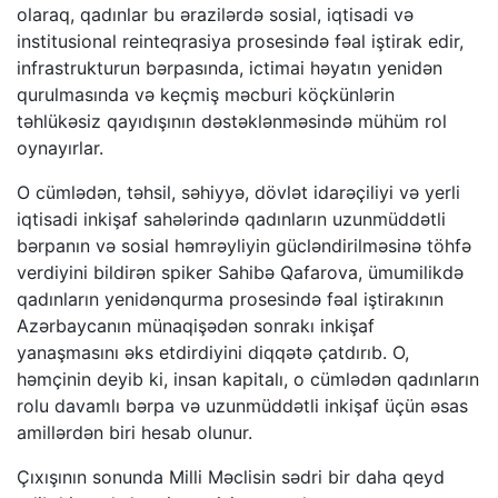
olaraq, qadınlar bu ərazilərdə sosial, iqtisadi və
institusional reinteqrasiya prosesində fəal iştirak edir,
infrastrukturun bərpasında, ictimai həyatın yenidən
qurulmasında və keçmiş məcburi köçkünlərin
təhlükəsiz qayıdışının dəstəklənməsində mühüm rol
oynayırlar.
O cümlədən, təhsil, səhiyyə, dövlət idarəçiliyi və yerli
iqtisadi inkişaf sahələrində qadınların uzunmüddətli
bərpanın və sosial həmrəyliyin gücləndirilməsinə töhfə
verdiyini bildirən spiker Sahibə Qafarova, ümumilikdə
qadınların yenidənqurma prosesində fəal iştirakının
Azərbaycanın münaqişədən sonrakı inkişaf
yanaşmasını əks etdirdiyini diqqətə çatdırıb. O,
həmçinin deyib ki, insan kapitalı, o cümlədən qadınların
rolu davamlı bərpa və uzunmüddətli inkişaf üçün əsas
amillərdən biri hesab olunur.
Çıxışının sonunda Milli Məclisin sədri bir daha qeyd