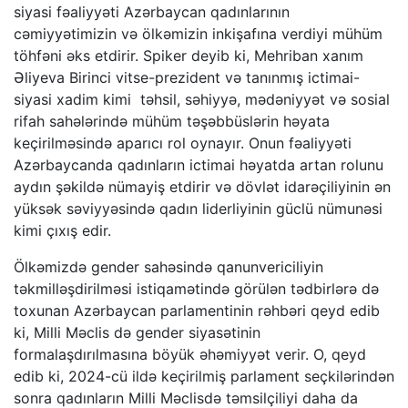
siyasi fəaliyyəti Azərbaycan qadınlarının
cəmiyyətimizin və ölkəmizin inkişafına verdiyi mühüm
töhfəni əks etdirir. Spiker deyib ki, Mehriban xanım
Əliyeva Birinci vitse-prezident və tanınmış ictimai-
siyasi xadim kimi təhsil, səhiyyə, mədəniyyət və sosial
rifah sahələrində mühüm təşəbbüslərin həyata
keçirilməsində aparıcı rol oynayır. Onun fəaliyyəti
Azərbaycanda qadınların ictimai həyatda artan rolunu
aydın şəkildə nümayiş etdirir və dövlət idarəçiliyinin ən
yüksək səviyyəsində qadın liderliyinin güclü nümunəsi
kimi çıxış edir.
Ölkəmizdə gender sahəsində qanunvericiliyin
təkmilləşdirilməsi istiqamətində görülən tədbirlərə də
toxunan Azərbaycan parlamentinin rəhbəri qeyd edib
ki, Milli Məclis də gender siyasətinin
formalaşdırılmasına böyük əhəmiyyət verir. O, qeyd
edib ki, 2024-cü ildə keçirilmiş parlament seçkilərindən
sonra qadınların Milli Məclisdə təmsilçiliyi daha da