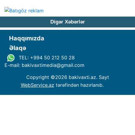
Digər Xəbərlər
Haqqımızda
Əlaqə
TEL: +994 50 212 50 28
E-mail: bakivaxtimedia
@
gmail.com
Copyright ©
2026 bakivaxti.az. Sayt
WebService.az
tərəfindən hazırlanıb.