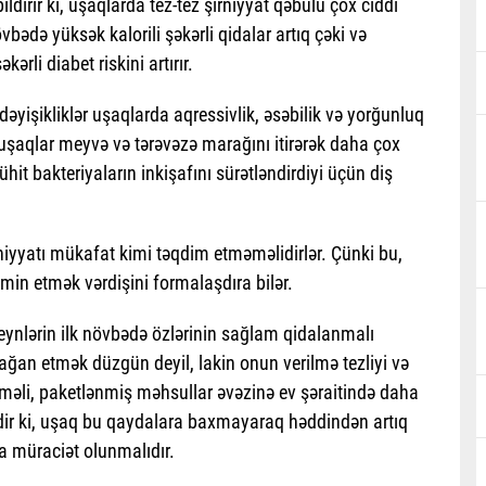
bildirir ki, uşaqlarda tez-tez şirniyyat qəbulu çox ciddi
vbədə yüksək kalorili şəkərli qidalar artıq çəki və
ərli diabet riskini artırır.
əyişikliklər uşaqlarda aqressivlik, əsəbilik və yorğunluq
şaqlar meyvə və tərəvəzə marağını itirərək daha çox
hit bakteriyaların inkişafını sürətləndirdiyi üçün diş
niyyatı mükafat kimi təqdim etməməlidirlər. Çünki bu,
əmin etmək vərdişini formalaşdıra bilər.
ynlərin ilk növbədə özlərinin sağlam qidalanmalı
adağan etmək düzgün deyil, lakin onun verilmə tezliyi və
dilməli, paketlənmiş məhsullar əvəzinə ev şəraitində daha
edir ki, uşaq bu qaydalara baxmayaraq həddindən artıq
a müraciət olunmalıdır.