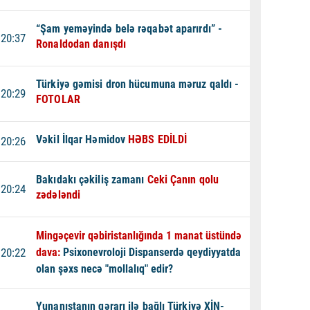
“Şam yeməyində belə rəqabət aparırdı” -
20:37
Ronaldodan danışdı
Türkiyə gəmisi dron hücumuna məruz qaldı -
20:29
FOTOLAR
Vəkil İlqar Həmidov
HƏBS EDİLDİ
20:26
Bakıdakı çəkiliş zamanı
Ceki Çanın qolu
20:24
zədələndi
Mingəçevir qəbiristanlığında 1 manat üstündə
20:22
dava:
Psixonevroloji Dispanserdə qeydiyyatda
olan şəxs necə "mollalıq" edir?
Yunanıstanın qərarı ilə bağlı Türkiyə XİN-