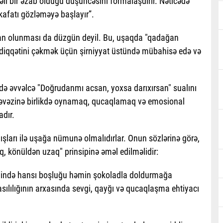
əli bir əzab olduğu düşüncəsini formalaşdırır. Nəticədə
afatı gözləməyə başlayır”.
ğan olunması da düzgün deyil. Bu, uşaqda "qadağan
diqqətini çəkmək üçün şirniyyat üstündə mübahisə edə və
dikdə əvvəlcə "Doğrudanmı acsan, yoxsa darıxırsan" sualını
k əvəzinə birlikdə oynamaq, qucaqlamaq və emosional
dır.
ışları ilə uşağa nümunə olmalıdırlar. Onun sözlərinə görə,
, könüldən uzaq" prinsipinə əməl edilməlidir:
lində hansı boşluğu həmin şokoladla doldurmağa
asılılığının arxasında sevgi, qayğı və qucaqlaşma ehtiyacı