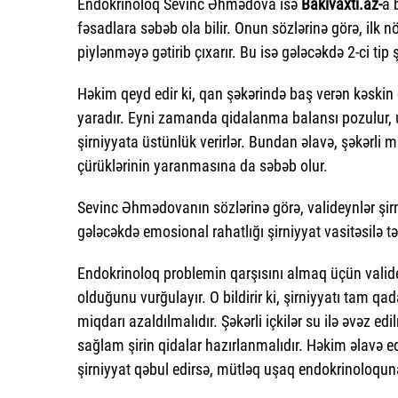
Endokrinoloq Sevinc Əhmədova isə
Bakıvaxtı.az-
a 
fəsadlara səbəb ola bilir. Onun sözlərinə görə, ilk nö
piylənməyə gətirib çıxarır. Bu isə gələcəkdə 2-ci tip şək
Həkim qeyd edir ki, qan şəkərində baş verən kəskin d
yaradır. Eyni zamanda qidalanma balansı pozulur, u
şirniyyata üstünlük verirlər. Bundan əlavə, şəkərli mü
çürüklərinin yaranmasına da səbəb olur.
Sevinc Əhmədovanın sözlərinə görə, valideynlər şir
gələcəkdə emosional rahatlığı şirniyyat vasitəsilə t
Endokrinoloq problemin qarşısını almaq üçün valide
olduğunu vurğulayır. O bildirir ki, şirniyyatı tam q
miqdarı azaldılmalıdır. Şəkərli içkilər su ilə əvəz e
sağlam şirin qidalar hazırlanmalıdır. Həkim əlavə 
şirniyyat qəbul edirsə, mütləq uşaq endokrinoloqun