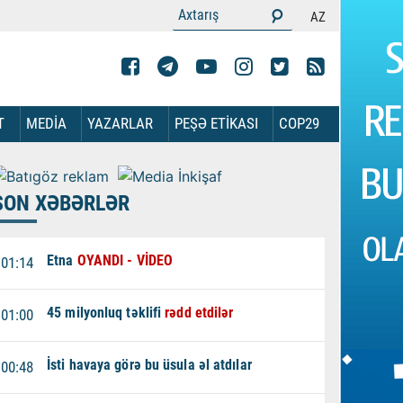
AZ
T
MEDİA
YAZARLAR
PEŞƏ ETİKASI
COP29
SON XƏBƏRLƏR
Etna
OYANDI - VİDEO
01:14
45 milyonluq təklifi
rədd etdilər
01:00
İsti havaya görə bu üsula əl atdılar
00:48