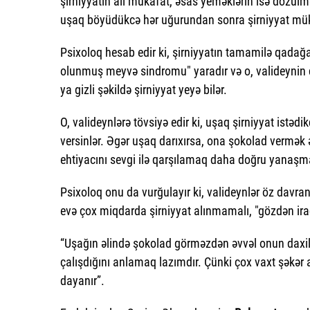
şirniyyatın ali mükafat, əsas yeməklərin isə dözülm
uşaq böyüdükcə hər uğurundan sonra şirniyyat mük
Psixoloq hesab edir ki, şirniyyatın tamamilə qada
olunmuş meyvə sindromu" yaradır və o, valideynin 
ya gizli şəkildə şirniyyat yeyə bilər.
O, valideynlərə tövsiyə edir ki, uşaq şirniyyat istə
versinlər. Əgər uşaq darıxırsa, ona şokolad vermə
ehtiyacını sevgi ilə qarşılamaq daha doğru yanaşma
Psixoloq onu da vurğulayır ki, valideynlər öz davran
evə çox miqdarda şirniyyat alınmamalı, "gözdən iraq
“Uşağın əlində şokolad görməzdən əvvəl onun daxi
çalışdığını anlamaq lazımdır. Çünki çox vaxt şəkər 
dayanır”.