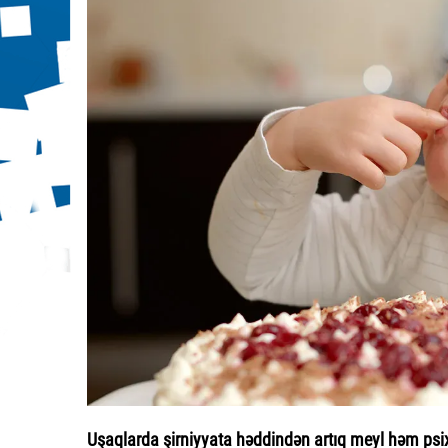
Uşaqlarda şirniyyata həddindən artıq meyl həm psix