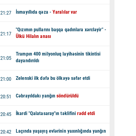
İsmayıllıda qəza -
Yaralılar var
21:27
"Qızımın pullarını başqa qadınlara xərcləyir" -
21:17
Ülkü Hilalın anası
Trampın 400 milyonluq layihəsinin tikintisi
21:05
dayandırıldı
Zelenski ilk dəfə bu ölkəyə səfər etdi
21:00
Cəbrayıldakı yanğın
söndürüldü
20:51
İkardi "Qalatasaray"ın təklifini
rədd etdi
20:45
Laçında yaşayış evlərinin yaxınlığında yanğın
20:42