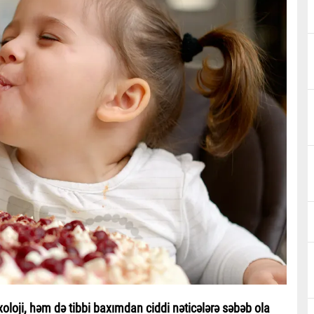
oloji, həm də tibbi baxımdan ciddi nəticələrə səbəb ola