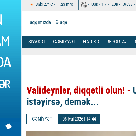
Bakı
27°
C
1.23
m/s
USD -
1.7
EUR -
1.9633
Haqqımızda
Əlaqə
SİYASƏT
CƏMİYYƏT
HADİSƏ
REPORTAJ
Valideynlər, diqqətli olun! -
U
istəyirsə, demək...
CƏMİYYƏT
08 Iyul 2026 | 14:44