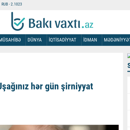
RUB -
2.1023
MÜSAHİBƏ
DÜNYA
İQTİSADİYYAT
İDMAN
MƏDƏNİYYƏ
şağınız hər gün şirniyyat