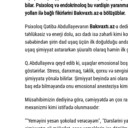
bilər. Psixoloq və endokrinoloq bu vərdişin yaranm
yolları ilə bağlı fikirlərini Bakıvaxtı.az-a bölüşüblər.
Psixoloq Qətibə Abdullayevanın
Bakıvaxtı.az
-a dedi
təhlükəsiz və enerji dolu, acı dadı isə zəhərli kimi k
səbəbindən şirin dad uşaq üçün ilk doğulduğu anda
uşaq şirniyyat axtararkən şüuraltı olaraq həmin ilk g
Q.Abdullayeva qeyd edib ki, uşaqlar emosional boş
göstərirlər. Stress, darıxmaq, təklik, qorxu və sevg
şirniyyata yönələ bilirlər. Şirniyyat beyində ani ola
baş edə bilməyəndə onu emosional anesteziya kimi i
Müsahibimizin dediyinə görə, cəmiyyətdə ən çox ras
mexanizmi kimi istifadə olunmasıdır:
""Yeməyini yesən şokolad verəcəyəm", "Dərslərini 