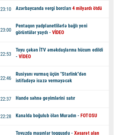
Azərbaycanda vergi borcları
4 milyardı ötdü
23:10
Pentaqon yadplanetlilərlə bağlı yeni
23:00
görüntülər yaydı -
VİDEO
Toyu çəkən İTV əməkdaşlarına hücum edildi
22:53
-
VİDEO
Rusiyanı vurmaq üçün "Starlink"dən
22:46
istifadəyə icazə verməyəcək
Hande səhnə geyimlərini satır
22:37
Kanalda boğulub ölən Muradın -
FOTOSU
22:28
Tovuzda maşınlar toqquşdu -
Xəsarət alan