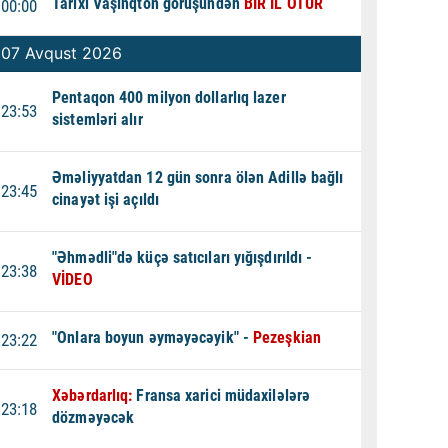
Tarixi Vaşinqton görüşündən
BİR İL ÖTÜR
00:00
07 Avqust 2026
Pentaqon 400 milyon dollarlıq lazer
23:53
sistemləri alır
Əməliyyatdan 12 gün sonra ölən Adillə bağlı
23:45
cinayət işi açıldı
"Əhmədli"də küçə satıcıları yığışdırıldı -
23:38
VİDEO
"Onlara boyun əyməyəcəyik" -
Pezeşkian
23:22
Xəbərdarlıq:
Fransa xarici müdaxilələrə
23:18
dözməyəcək