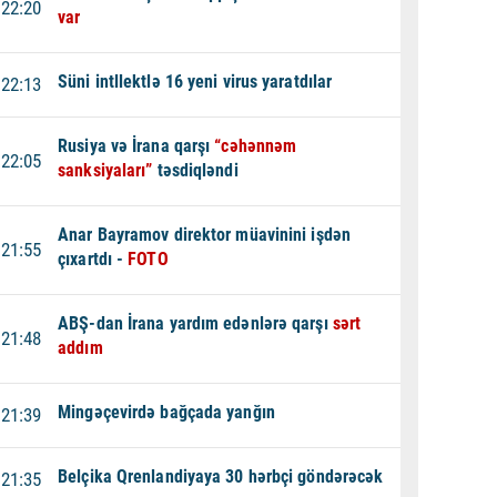
22:20
var
Süni intllektlə 16 yeni virus yaratdılar
22:13
Rusiya və İrana qarşı
“cəhənnəm
22:05
sanksiyaları”
təsdiqləndi
Anar Bayramov direktor müavinini işdən
21:55
çıxartdı -
FOTO
ABŞ-dan İrana yardım edənlərə qarşı
sərt
21:48
addım
Mingəçevirdə bağçada yanğın
21:39
Belçika Qrenlandiyaya 30 hərbçi göndərəcək
21:35