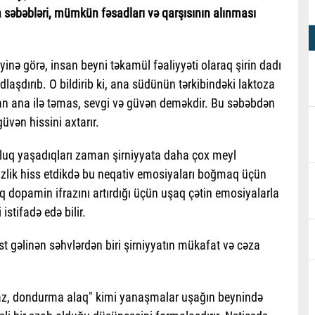
a səbəbləri, mümkün fəsadları və qarşısının alınması
yinə görə, insan beyni təkamül fəaliyyəti olaraq şirin dadı
odlaşdırıb. O bildirib ki, ana südünün tərkibindəki laktoza
n ana ilə təmas, sevgi və güvən deməkdir. Bu səbəbdən
üvən hissini axtarır.
luq yaşadıqları zaman şirniyyata daha çox meyl
isizlik hiss etdikdə bu neqativ emosiyaları boğmaq üçün
raq dopamin ifrazını artırdığı üçün uşaq çətin emosiyalarla
stifadə edə bilir.
t gəlinən səhvlərdən biri şirniyyatın mükafat və cəza
yaz, dondurma alaq" kimi yanaşmalar uşağın beynində