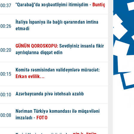
"Qarabağ"da xoşbəxtliyimi itirmişdim -
Buntiç
00:37
İtaliya İspaniya ilə bağlı qərarından imtina
00:26
etmədi
GÜNÜN QOROSKOPU:
Sevdiyiniz insanla fikir
00:20
ayrılıqlarına diqqət edin
Komitə rəsmisindən valideynlərə müraciət:
00:15
Erkən evlilik...
Azərbaycanda pivə istehsalı azalıb
00:10
Nəriman Türkiyə komandası ilə müqaviləni
00:08
imzaladı -
FOTO