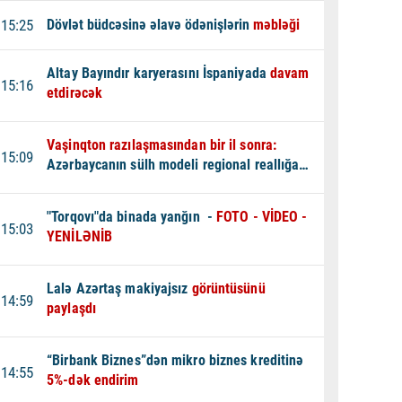
15:25
Dövlət büdcəsinə əlavə ödənişlərin
məbləği
Altay Bayındır karyerasını İspaniyada
davam
15:16
etdirəcək
Vaşinqton razılaşmasından bir il sonra:
15:09
Azərbaycanın sülh modeli regional reallığa
çevrilir -
TƏHLİL
"Torqovı"da binada yanğın -
FOTO - VİDEO -
15:03
YENİLƏNİB
Lalə Azərtaş makiyajsız
görüntüsünü
14:59
paylaşdı
“Birbank Biznes”dən mikro biznes kreditinə
14:55
5%-dək endirim