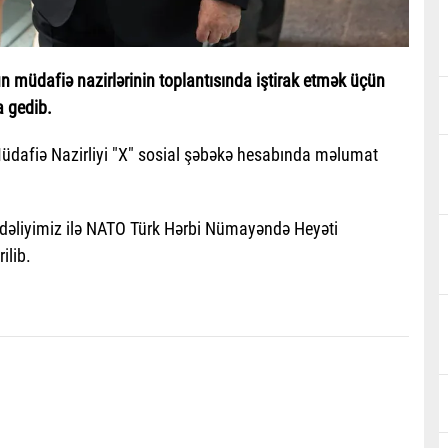
n müdafiə nazirlərinin toplantısında iştirak etmək üçün
a gedib.
i Müdafiə Nazirliyi "X" sosial şəbəkə hesabında məlumat
dəliyimiz ilə NATO Türk Hərbi Nümayəndə Heyəti
ilib.