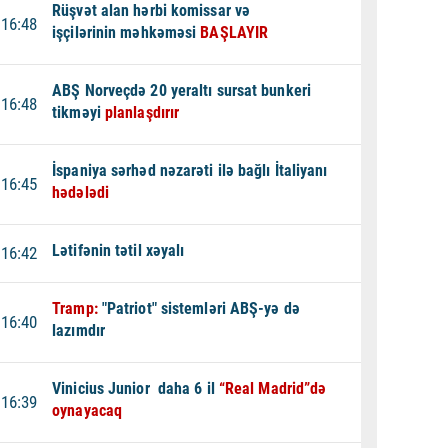
Rüşvət alan hərbi komissar və
16:48
işçilərinin məhkəməsi
BAŞLAYIR
ABŞ Norveçdə 20 yeraltı sursat bunkeri
16:48
tikməyi
planlaşdırır
İspaniya sərhəd nəzarəti ilə bağlı İtaliyanı
16:45
hədələdi
Lətifənin tətil xəyalı
16:42
Tramp:
"Patriot" sistemləri ABŞ-yə də
16:40
lazımdır
Vinicius Junior daha 6 il
“Real Madrid”də
16:39
oynayacaq