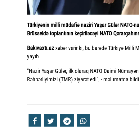
Türkiyənin milli müdafiə naziri Yaşar Gülər NATO-nu
Brüsseldə toplantının keçiriləcəyi NATO Qərargahın
Bakıvaxtı.az
xəbər verir ki, bu barədə Türkiyə Mill
yayıb.
"Nazir Yaşar Gülər, ilk olaraq NATO Daimi Nümayən
Rəhbərliyimizi (TMR) ziyarət edi", - məlumatda bildir