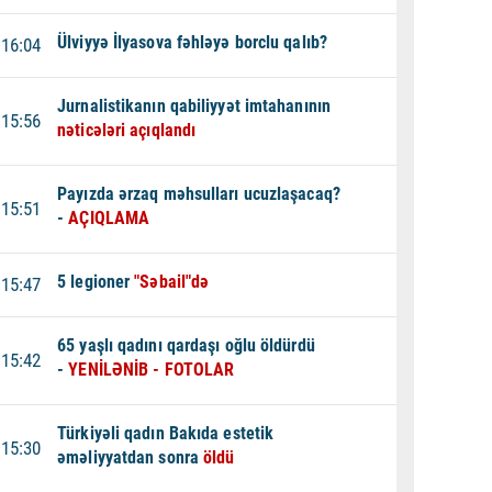
Ülviyyə İlyasova fəhləyə borclu qalıb?
16:04
Jurnalistikanın qabiliyyət imtahanının
15:56
nəticələri açıqlandı
Payızda ərzaq məhsulları ucuzlaşacaq?
15:51
-
AÇIQLAMA
5 legioner
"Səbail"də
15:47
65 yaşlı qadını qardaşı oğlu öldürdü
15:42
-
YENİLƏNİB - FOTOLAR
Türkiyəli qadın Bakıda estetik
15:30
əməliyyatdan sonra
öldü