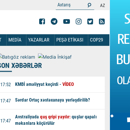
AZ
T
MEDİA
YAZARLAR
PEŞƏ ETİKASI
COP29
SON XƏBƏRLƏR
17:52
KMBİ əməliyyat keçirdi -
VİDEO
Sərdar Ortaç xəstəxanaya yerləşdirilib?
17:47
Avstraliyada
quş qripi yayılır:
quşlar qapalı
17:47
məkanlara köçürülür