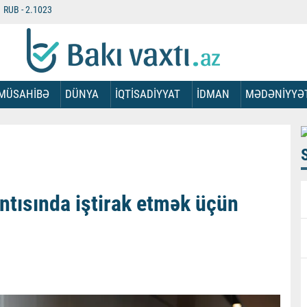
RUB -
2.1023
MÜSAHİBƏ
DÜNYA
İQTİSADİYYAT
İDMAN
MƏDƏNİYYƏ
tısında iştirak etmək üçün