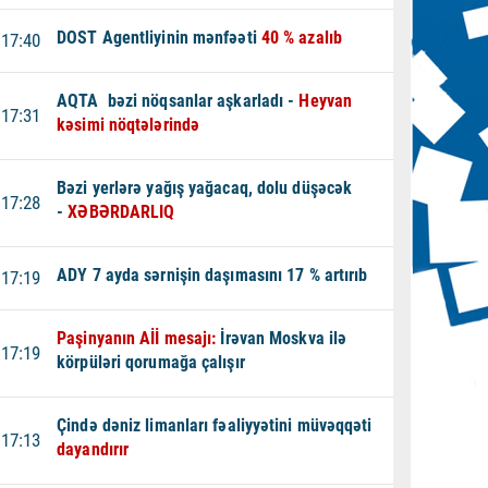
DOST Agentliyinin mənfəəti
40 % azalıb
17:40
AQTA bəzi nöqsanlar aşkarladı -
Heyvan
17:31
kəsimi nöqtələrində
Bəzi yerlərə yağış yağacaq, dolu düşəcək
17:28
-
XƏBƏRDARLIQ
ADY 7 ayda sərnişin daşımasını 17 % artırıb
17:19
Paşinyanın Aİİ mesajı:
İrəvan Moskva ilə
17:19
körpüləri qorumağa çalışır
Çində dəniz limanları fəaliyyətini müvəqqəti
17:13
dayandırır