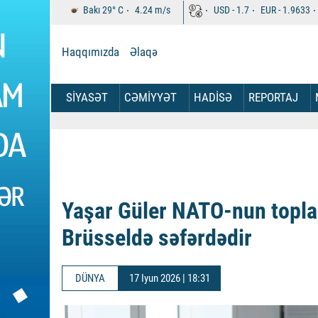
Bakı
29°
C
4.24
m/s
USD -
1.7
EUR -
1.9633
Haqqımızda
Əlaqə
SİYASƏT
CƏMİYYƏT
HADİSƏ
REPORTAJ
Yaşar Güler NATO-nun toplan
Brüsseldə səfərdədir
DÜNYA
17 Iyun 2026 | 18:31