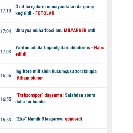
Özəl baxçaların nümayəndələri ilə görüş
17:10
keçirildi -
FOTOLAR
Ukrayna müharibəsi onu
MİLYARDER
etdi
17:04
Yardım adı ilə təqaüdçüləri aldadırmış -
Həbs
17:03
edildi
İngiltərə millisinin hücumçusu zorakılıqda
16:56
ittiham olunur
“Trabzonspor” dayanmır:
Salahdan sonra
16:55
daha bir bomba
“Zirə” Namik Ələsgərovu
göndərdi
16:53