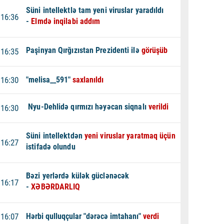
Süni intellektlə tam yeni viruslar yaradıldı
16:36
-
Elmdə inqilabi addım
Paşinyan Qırğızıstan Prezidenti ilə
görüşüb
16:35
16:30
"melisa__591"
saxlanıldı
Nyu-Dehlidə qırmızı həyəcan siqnalı
verildi
16:30
Süni intellektdən
yeni viruslar yaratmaq üçün
16:27
istifadə olundu
Bəzi yerlərdə külək güclənəcək
16:17
-
XƏBƏRDARLIQ
16:07
Hərbi qulluqçular "dərəcə imtahanı"
verdi