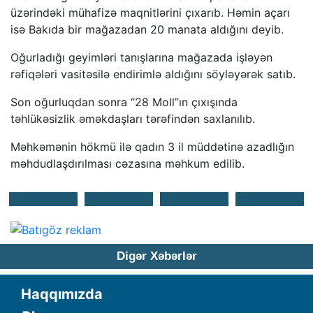
üzərindəki mühafizə maqnitlərini çıxarıb. Həmin açarı
isə Bakıda bir mağazadan 20 manata aldığını deyib.
Oğurladığı geyimləri tanışlarına mağazada işləyən
rəfiqələri vasitəsilə endirimlə aldığını söyləyərək satıb.
Son oğurluqdan sonra “28 Moll”ın çıxışında
təhlükəsizlik əməkdaşları tərəfindən saxlanılıb.
Məhkəmənin hökmü ilə qadın 3 il müddətinə azadlığın
məhdudlaşdırılması cəzasına məhkum edilib.
Digər Xəbərlər
Haqqımızda