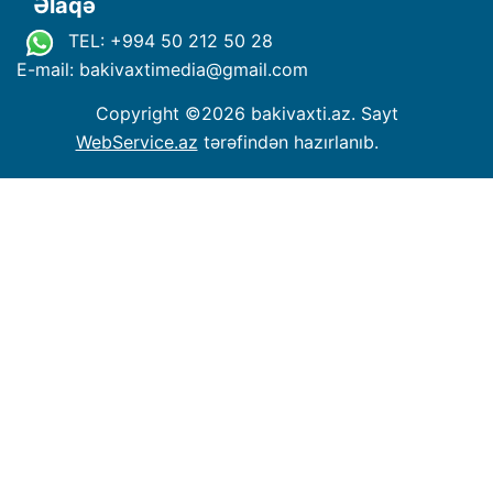
Əlaqə
TEL: +994 50 212 50 28
E-mail: bakivaxtimedia
@
gmail.com
Copyright ©
2026 bakivaxti.az. Sayt
WebService.az
tərəfindən hazırlanıb.