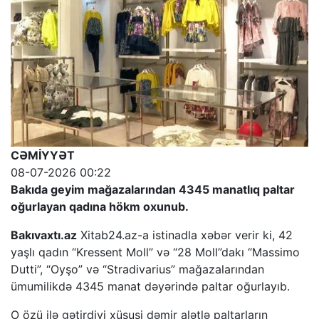
CƏMİYYƏT
08-07-2026 00:22
Bakıda geyim mağazalarından 4345 manatlıq paltar
oğurlayan qadına hökm oxunub.
Bakıvaxtı.az
Xitab24.az-a istinadla xəbər verir ki, 42
yaşlı qadın “Kressent Moll” və “28 Moll”dakı “Massimo
Dutti”, “Oyşo” və “Stradivarius” mağazalarından
ümumilikdə 4345 manat dəyərində paltar oğurlayıb.
O özü ilə gətirdiyi xüsusi dəmir alətlə paltarların