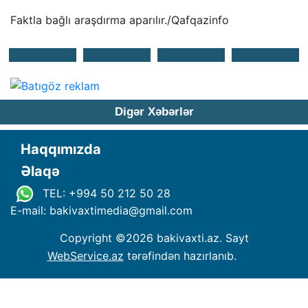
Faktla bağlı araşdırma aparılır./Qafqazinfo
Digər Xəbərlər
Haqqımızda
Əlaqə
TEL: +994 50 212 50 28
E-mail: bakivaxtimedia
@
gmail.com
Copyright ©
2026 bakivaxti.az. Sayt
WebService.az
tərəfindən hazırlanıb.