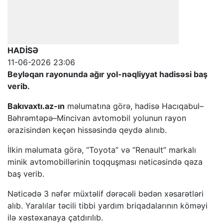
HADİSƏ
11-06-2026 23:06
Beyləqan rayonunda ağır yol-nəqliyyat hadisəsi baş
verib.
Bakıvaxtı.az-ın
məlumatına görə, hadisə Hacıqabul–
Bəhrəmtəpə–Mincivan avtomobil yolunun rayon
ərazisindən keçən hissəsində qeydə alınıb.
İlkin məlumata görə, “Toyota” və “Renault” markalı
minik avtomobillərinin toqquşması nəticəsində qəza
baş verib.
Nəticədə 3 nəfər müxtəlif dərəcəli bədən xəsarətləri
alıb. Yaralılar təcili tibbi yardım briqadalarının köməyi
ilə xəstəxanaya çatdırılıb.