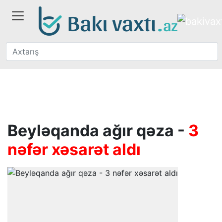
Beyləqanda ağır qəza -
3
nəfər xəsarət aldı