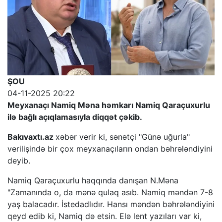
ŞOU
04-11-2025 20:22
Meyxanaçı Namiq Məna həmkarı Namiq Qaraçuxurlu
ilə bağlı açıqlamasıyla diqqət çəkib.
Bakıvaxtı.az
xəbər verir ki, sənətçi "Günə uğurla"
verilişində bir çox meyxanaçıların ondan bəhrələndiyini
deyib.
Namiq Qaraçuxurlu haqqında danışan N.Məna
"Zamanında o, da mənə qulaq asıb. Namiq məndən 7-8
yaş balacadır. İstedadlıdır. Hansı məndən bəhrələndiyini
qeyd edib ki, Namiq də etsin. Elə lent yazıları var ki,