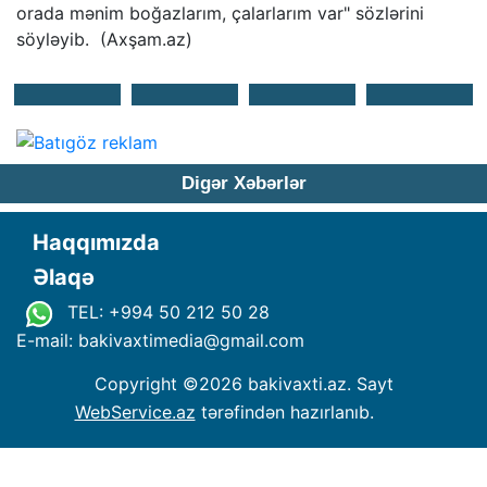
orada mənim boğazlarım, çalarlarım var" sözlərini
söyləyib. (Axşam.az)
Digər Xəbərlər
Haqqımızda
Əlaqə
TEL: +994 50 212 50 28
E-mail: bakivaxtimedia
@
gmail.com
Copyright ©
2026 bakivaxti.az. Sayt
WebService.az
tərəfindən hazırlanıb.