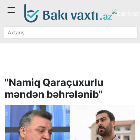
"Namiq Qaraçuxurlu
məndən bəhrələnib"