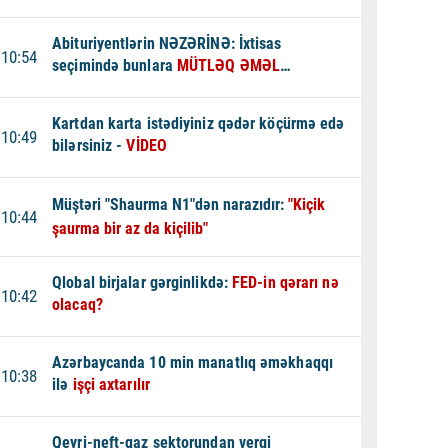
Abituriyentlərin NƏZƏRİNƏ: İxtisas
10:54
seçimində bunlara
MÜTLƏQ ƏMƏL
EDİN - XƏBƏRDARLIQ
Kartdan karta istədiyiniz qədər köçürmə edə
10:49
bilərsiniz -
VİDEO
Müştəri "Shaurma N1"dən narazıdır:
"Kiçik
10:44
şaurma bir az da kiçilib"
Qlobal birjalar gərginlikdə:
FED-in qərarı nə
10:42
olacaq?
Azərbaycanda 10 min manatlıq əməkhaqqı
10:38
ilə
işçi axtarılır
Qeyri-neft-qaz sektorundan vergi