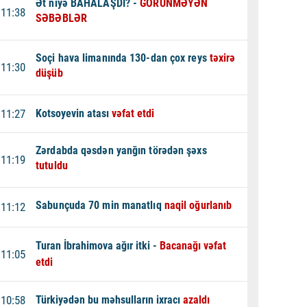
Ət niyə BAHALAŞDI? -
GÖRÜNMƏYƏN
11:38
SƏBƏBLƏR
Soçi hava limanında 130-dan çox reys
təxirə
11:30
düşüb
11:27
Kotsoyevin atası
vəfat etdi
Zərdabda qəsdən yanğın törədən şəxs
11:19
tutuldu
Sabunçuda 70 min manatlıq
naqil oğurlanıb
11:12
Turan İbrahimova ağır itki -
Bacanağı vəfat
11:05
etdi
10:58
Türkiyədən bu məhsulların ixracı
azaldı