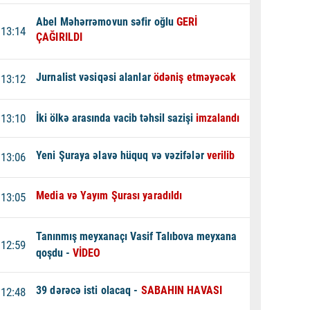
Abel Məhərrəmovun səfir oğlu
GERİ
13:14
ÇAĞIRILDI
Jurnalist vəsiqəsi alanlar
ödəniş etməyəcək
13:12
13:10
İki ölkə arasında vacib təhsil sazişi
imzalandı
Yeni Şuraya əlavə hüquq və vəzifələr
verilib
13:06
Media və Yayım Şurası yaradıldı
13:05
Tanınmış meyxanaçı Vasif Talıbova meyxana
12:59
qoşdu -
VİDEO
39 dərəcə isti olacaq -
SABAHIN HAVASI
12:48