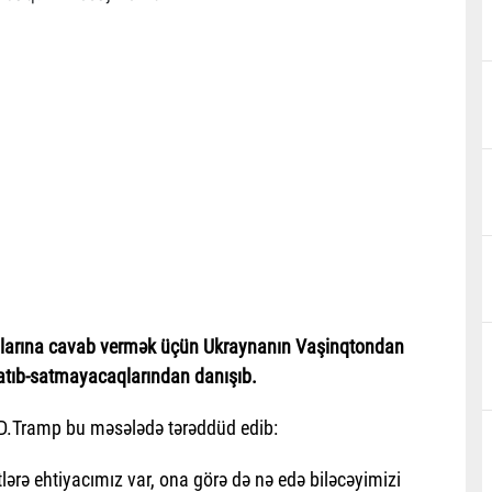
larına cavab vermək üçün Ukraynanın Vaşinqtondan
atıb-satmayacaqlarından danışıb.
, D.Tramp bu məsələdə tərəddüd edib:
tlərə ehtiyacımız var, ona görə də nə edə biləcəyimizi