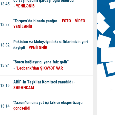
65 yaşlı qadını qardaşı oğlu öldürdü
13:45
-
YENİLƏNİB
"Torqovı"da binada yanğın -
FOTO - VİDEO -
13:37
YENİLƏNİB
Pakistan və Malayziyadakı səfirlərimizin yeri
13:32
dəyişdi -
YENİLƏNİB
"Borcu bağlayırıq, yenə faiz gəlir"
13:24
-
"Leobank"dan ŞİKAYƏT VAR
ABİF-in Təşkilat Komitəsi yaradıldı -
13:19
SƏRƏNCAM
"Arzum"un cinayət işi təkrar ekspertizaya
13:14
göndərildi