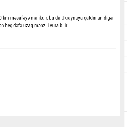
 km məsafəyə malikdir, bu da Ukraynaya çatdırılan digər
n beş dəfə uzaq mənzili vura bilir.