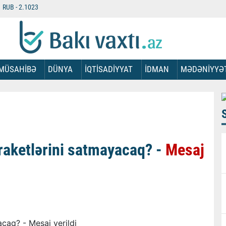
RUB -
2.1023
MÜSAHİBƏ
DÜNYA
İQTİSADİYYAT
İDMAN
MƏDƏNİYYƏ
aketlərini satmayacaq? -
Mesaj