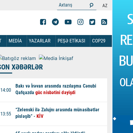
AZ
T
MEDİA
YAZARLAR
PEŞƏ ETİKASI
COP29
SON XƏBƏRLƏR
Bakı və İrəvan arasında razılaşma Cənubi
14:00
Qafqazda
güc nisbətini dəyişdi
“Zelenski ilə Zalujnı arasında münasibətlər
13:55
pisləşib” -
KİV