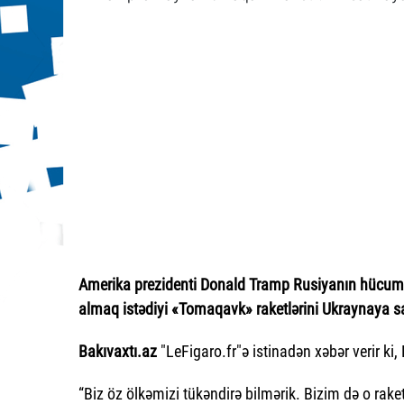
Amerika prezidenti Donald Tramp Rusiyanın hücum
almaq istədiyi «Tomaqavk» raketlərini Ukraynaya s
Bakıvaxtı.az
"LeFigaro.fr"ə istinadən xəbər verir ki
“Biz öz ölkəmizi tükəndirə bilmərik. Bizim də o rake