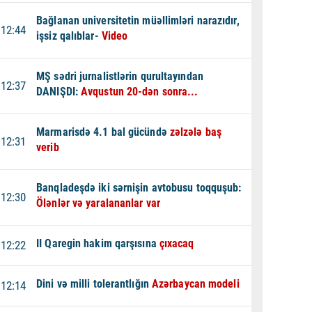
Bağlanan universitetin müəllimləri narazıdır,
12:44
işsiz qalıblar-
Video
MŞ sədri jurnalistlərin qurultayından
12:37
DANIŞDI:
Avqustun 20-dən sonra...
Marmarisdə 4.1 bal gücündə
zəlzələ baş
12:31
verib
Banqladeşdə iki sərnişin avtobusu toqquşub:
12:30
Ölənlər və yaralananlar var
II Qaregin hakim qarşısına
çıxacaq
12:22
Dini və milli tolerantlığın
Azərbaycan modeli
12:14