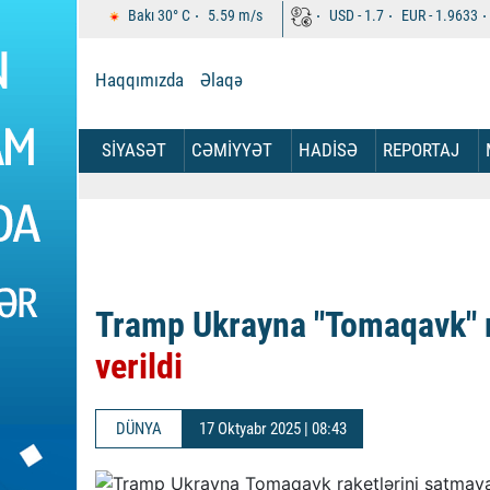
Bakı
30°
C
5.59
m/s
USD -
1.7
EUR -
1.9633
Haqqımızda
Əlaqə
SİYASƏT
CƏMİYYƏT
HADİSƏ
REPORTAJ
Tramp Ukrayna "Tomaqavk" r
verildi
DÜNYA
17 Oktyabr 2025 | 08:43