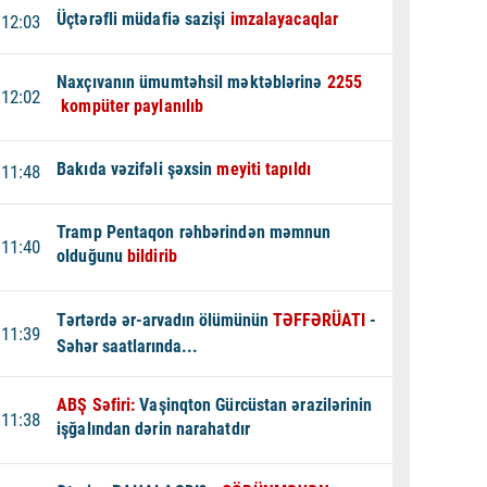
Üçtərəfli müdafiə sazişi
imzalayacaqlar
12:03
Naxçıvanın ümumtəhsil məktəblərinə
2255
12:02
kompüter paylanılıb
Bakıda vəzifəli şəxsin
meyiti tapıldı
11:48
Tramp Pentaqon rəhbərindən məmnun
11:40
olduğunu
bildirib
Tərtərdə ər-arvadın ölümünün
TƏFFƏRÜATI
-
11:39
Səhər saatlarında...
ABŞ Səfiri:
Vaşinqton Gürcüstan ərazilərinin
11:38
işğalından dərin narahatdır