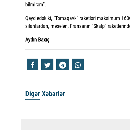
bilmirəm”.
Qeyd edək ki, "Tomaqavk" raketləri maksimum 1600
silahlardan, məsələn, Fransanın "Skalp" raketlərində
Aydın Baxış
Digər Xəbərlər