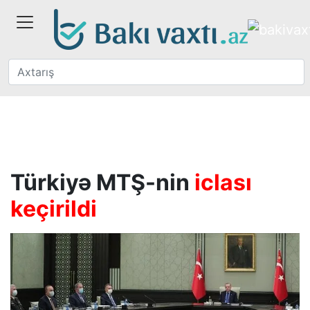
Türkiyə MTŞ-nin
iclası
keçirildi