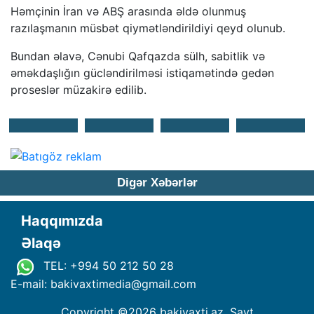
Həmçinin İran və ABŞ arasında əldə olunmuş
razılaşmanın müsbət qiymətləndirildiyi qeyd olunub.
Bundan əlavə, Cənubi Qafqazda sülh, sabitlik və
əməkdaşlığın gücləndirilməsi istiqamətində gedən
proseslər müzakirə edilib.
Digər Xəbərlər
Haqqımızda
Əlaqə
TEL: +994 50 212 50 28
E-mail: bakivaxtimedia
@
gmail.com
Copyright ©
2026 bakivaxti.az. Sayt