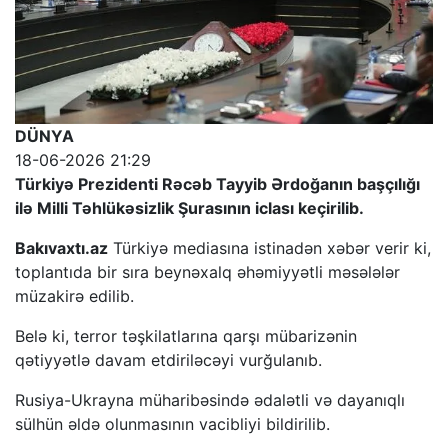
DÜNYA
18-06-2026 21:29
Türkiyə Prezidenti Rəcəb Tayyib Ərdoğanın başçılığı
ilə Milli Təhlükəsizlik Şurasının iclası keçirilib.
Bakıvaxtı.az
Türkiyə mediasına istinadən xəbər verir ki,
toplantıda bir sıra beynəxalq əhəmiyyətli məsələlər
müzakirə edilib.
Belə ki, terror təşkilatlarına qarşı mübarizənin
qətiyyətlə davam etdiriləcəyi vurğulanıb.
Rusiya-Ukrayna müharibəsində ədalətli və dayanıqlı
sülhün əldə olunmasının vacibliyi bildirilib.