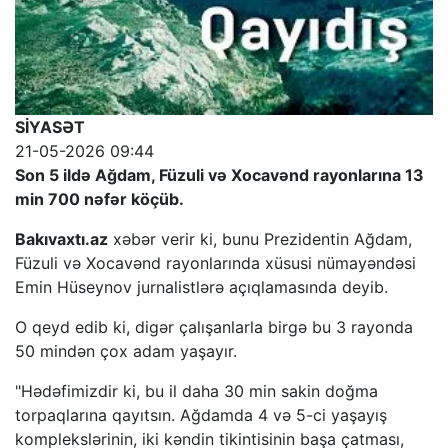
SİYASƏT
21-05-2026 09:44
Son 5 ildə Ağdam, Füzuli və Xocavənd rayonlarına 13
min 700 nəfər köçüb.
Bakıvaxtı.az
xəbər verir ki, bunu Prezidentin Ağdam,
Füzuli və Xocavənd rayonlarında xüsusi nümayəndəsi
Emin Hüseynov jurnalistlərə açıqlamasında deyib.
O qeyd edib ki, digər çalışanlarla birgə bu 3 rayonda
50 mindən çox adam yaşayır.
"Hədəfimizdir ki, bu il daha 30 min sakin doğma
torpaqlarına qayıtsın. Ağdamda 4 və 5-ci yaşayış
komplekslərinin, iki kəndin tikintisinin başa çatması,