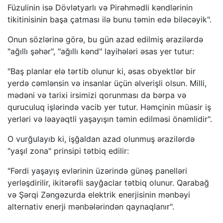
Füzulinin isə Dövlətyarlı və Pirəhmədli kəndlərinin
tikitinisinin başa çatması ilə bunu təmin edə biləcəyik".
Onun sözlərinə görə, bu gün azad edilmiş ərazilərdə
"ağıllı şəhər", "ağıllı kənd" layihələri əsas yer tutur:
"Baş planlar elə tərtib olunur ki, əsas obyektlər bir
yerdə cəmlənsin və insanlar üçün əlverişli olsun. Milli,
mədəni və tarixi irsimizi qorunması da bərpa və
quruculuq işlərində vacib yer tutur. Həmçinin müasir iş
yerləri və ləayəqtli yaşayışın təmin edilməsi önəmlidir".
O vurğulayıb ki, işğaldan azad olunmuş ərazilərdə
"yaşıl zona" prinsipi tətbiq edilir:
"Fərdi yaşayış evlərinin üzərində günəş panelləri
yerləşdirilir, ikitərəfli sayğaclar tətbiq olunur. Qarabağ
və Şərqi Zəngəzurda elektrik enerjisinin mənbəyi
alternativ enerji mənbələrindən qaynaqlanır".