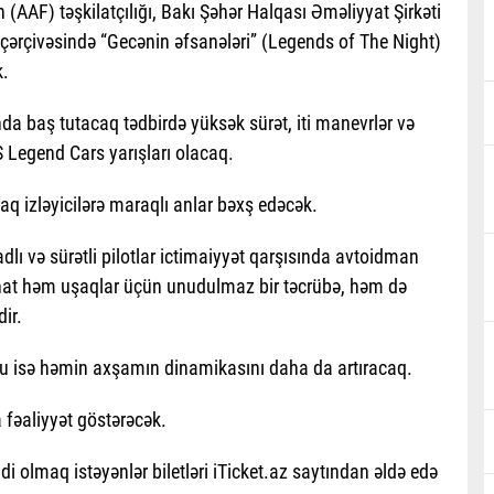
AAF) təşkilatçılığı, Bakı Şəhər Halqası Əməliyyat Şirkəti
 çərçivəsində “Gecənin əfsanələri” (Legends of The Night)
k.
da baş tutacaq tədbirdə yüksək sürət, iti manevrlər və
 Legend Cars yarışları olacaq.
 izləyicilərə maraqlı anlar bəxş edəcək.
lı və sürətli pilotlar ictimaiyyət qarşısında avtoidman
nat həm uşaqlar üçün unudulmaz bir təcrübə, həm də
ir.
t şou isə həmin axşamın dinamikasını daha da artıracaq.
 fəaliyyət göstərəcək.
i olmaq istəyənlər biletləri iTicket.az saytından əldə edə