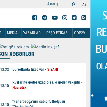
AZ
T
MEDİA
YAZARLAR
PEŞƏ ETİKASI
COP29
SON XƏBƏRLƏR
18:23
Bu yollarda tıxac var -
SİYAHI
Ruslar nə qədər uzaq olsa, o qədər yaxşıdır -
18:15
Navrotski
"Fənərbağça"nın sabiq futbolçusu
18:10
"Qaziantep"də