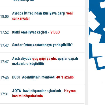
Avropa İttifaqından Rusiyaya qarşı
yeni
18:00
sanksiyalar
17:52
KMBİ əməliyyat keçirdi -
VİDEO
Sərdar Ortaç xəstəxanaya yerləşdirilib?
17:47
Avstraliyada
quş qripi yayılır:
quşlar qapalı
17:47
məkanlara köçürülür
DOST Agentliyinin mənfəəti
40 % azalıb
17:40
AQTA bəzi nöqsanlar aşkarladı -
Heyvan
17:31
kəsimi nöqtələrində