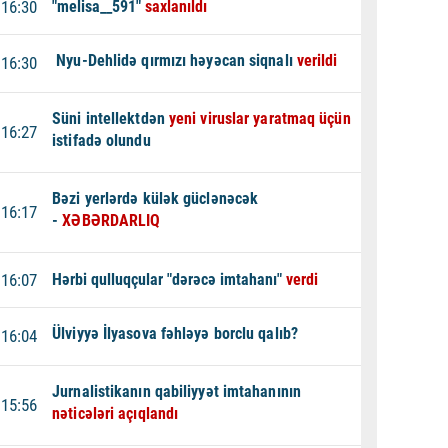
16:30
"melisa__591"
saxlanıldı
Nyu-Dehlidə qırmızı həyəcan siqnalı
verildi
16:30
Süni intellektdən
yeni viruslar yaratmaq üçün
16:27
istifadə olundu
Bəzi yerlərdə külək güclənəcək
16:17
-
XƏBƏRDARLIQ
16:07
Hərbi qulluqçular "dərəcə imtahanı"
verdi
Ülviyyə İlyasova fəhləyə borclu qalıb?
16:04
Jurnalistikanın qabiliyyət imtahanının
15:56
nəticələri açıqlandı