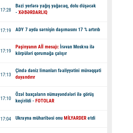
Bəzi yerlərə yağış yağacaq, dolu düşəcək
17:28
-
XƏBƏRDARLIQ
ADY 7 ayda sərnişin daşımasını 17 % artırıb
17:19
Paşinyanın Aİİ mesajı:
İrəvan Moskva ilə
17:19
körpüləri qorumağa çalışır
Çində dəniz limanları fəaliyyətini müvəqqəti
17:13
dayandırır
Özəl baxçaların nümayəndələri ilə görüş
17:10
keçirildi -
FOTOLAR
Ukrayna müharibəsi onu
MİLYARDER
etdi
17:04