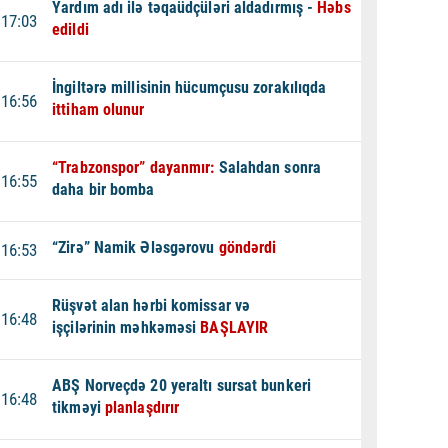
Yardım adı ilə təqaüdçüləri aldadırmış -
Həbs
17:03
edildi
İngiltərə millisinin hücumçusu zorakılıqda
16:56
ittiham olunur
“Trabzonspor” dayanmır:
Salahdan sonra
16:55
daha bir bomba
“Zirə” Namik Ələsgərovu
göndərdi
16:53
Rüşvət alan hərbi komissar və
16:48
işçilərinin məhkəməsi
BAŞLAYIR
ABŞ Norveçdə 20 yeraltı sursat bunkeri
16:48
tikməyi
planlaşdırır