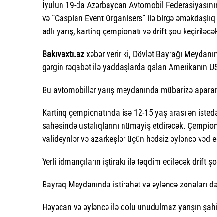
İyulun 19-da Azərbaycan Avtomobil Federasiyasının (
və “Caspian Event Organisers” ilə birgə əməkdaşlıq
adlı yarış, kartinq çempionatı və drift şou keçiriləcə
Bakıvaxtı.az
xəbər verir ki, Dövlət Bayrağı Meydanın
gərgin rəqabət ilə yaddaşlarda qalan Amerikanın US
Bu avtomobillər yarış meydanında mübarizə apararaq
Kartinq çempionatında isə 12-15 yaş arası ən istedad
sahəsində ustalıqlarını nümayiş etdirəcək. Çempio
valideynlər və azarkeşlər üçün hədsiz əyləncə vəd ed
Yerli idmançıların iştirakı ilə təqdim ediləcək drif
Bayraq Meydanında istirahət və əyləncə zonaları da
Həyəcan və əyləncə ilə dolu unudulmaz yarışın şahid