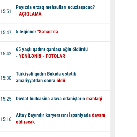
Payızda ərzaq məhsulları ucuzlaşacaq?
15:51
-
AÇIQLAMA
5 legioner
"Səbail"də
15:47
65 yaşlı qadını qardaşı oğlu öldürdü
15:42
-
YENİLƏNİB - FOTOLAR
Türkiyəli qadın Bakıda estetik
15:30
əməliyyatdan sonra
öldü
15:25
Dövlət büdcəsinə əlavə ödənişlərin
məbləği
Altay Bayındır karyerasını İspaniyada
davam
15:16
etdirəcək