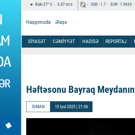
Bakı
27°
C
3.07
m/s
USD -
1.7
EUR -
1.9633
Haqqımızda
Əlaqə
SİYASƏT
CƏMİYYƏT
HADİSƏ
REPORTAJ
Həftəsonu Bayraq Meydanın
İDMAN
15 Iyul 2025 | 21:06