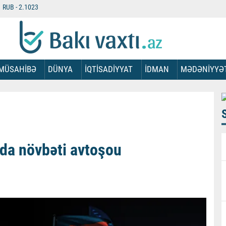
RUB -
2.1023
MÜSAHİBƏ
DÜNYA
İQTİSADİYYAT
İDMAN
MƏDƏNİYYƏ
da növbəti avtoşou