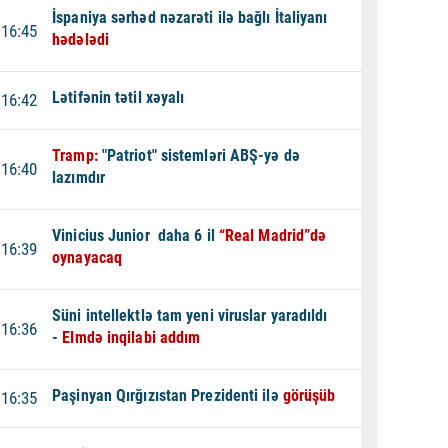
İspaniya sərhəd nəzarəti ilə bağlı İtaliyanı
16:45
hədələdi
Lətifənin tətil xəyalı
16:42
Tramp:
"Patriot" sistemləri ABŞ-yə də
16:40
lazımdır
Vinicius Junior daha 6 il
“Real Madrid”də
16:39
oynayacaq
Süni intellektlə tam yeni viruslar yaradıldı
16:36
-
Elmdə inqilabi addım
Paşinyan Qırğızıstan Prezidenti ilə
görüşüb
16:35