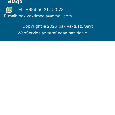
Əlaqə
TEL: +994 50 212 50 28
E-mail: bakivaxtimedia
@
gmail.com
Copyright ©
2026 bakivaxti.az. Sayt
WebService.az
tərəfindən hazırlanıb.