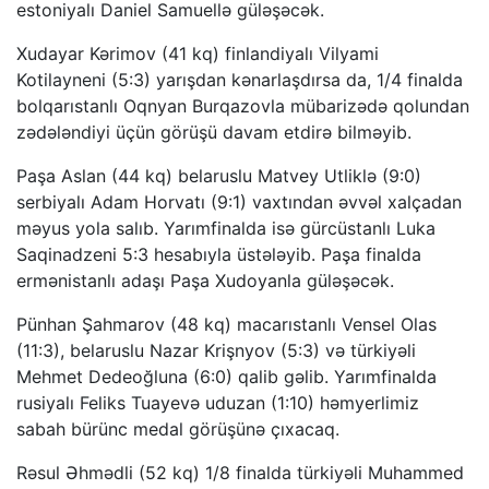
estoniyalı Daniel Samuellə güləşəcək.
Xudayar Kərimov (41 kq) finlandiyalı Vilyami
Kotilayneni (5:3) yarışdan kənarlaşdırsa da, 1/4 finalda
bolqarıstanlı Oqnyan Burqazovla mübarizədə qolundan
zədələndiyi üçün görüşü davam etdirə bilməyib.
Paşa Aslan (44 kq) belaruslu Matvey Utliklə (9:0)
serbiyalı Adam Horvatı (9:1) vaxtından əvvəl xalçadan
məyus yola salıb. Yarımfinalda isə gürcüstanlı Luka
Saqinadzeni 5:3 hesabıyla üstələyib. Paşa finalda
ermənistanlı adaşı Paşa Xudoyanla güləşəcək.
Pünhan Şahmarov (48 kq) macarıstanlı Vensel Olas
(11:3), belaruslu Nazar Krişnyov (5:3) və türkiyəli
Mehmet Dedeoğluna (6:0) qalib gəlib. Yarımfinalda
rusiyalı Feliks Tuayevə uduzan (1:10) həmyerlimiz
sabah bürünc medal görüşünə çıxacaq.
Rəsul Əhmədli (52 kq) 1/8 finalda türkiyəli Muhammed