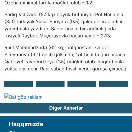
Ozenə minimal fərqlə məğlub olub – 1:2.
Sadiq Vəlizadə (57 kq) böyük britaniyalı Pol Hanlonla
(8:0) türkiyəli Yusuf Sariyara (9:5) qalib gələrək adını
yarımfinala yazdırıb. Sadiq finalın bir addımlığında
rusiyalı Raybek Muçurayevlə bacarmayıb – 2:13.
Raul Məmmədzadə (62 kq) bolqarıstanlı Qriqor
Simyonova (9:1) qalib gəlsə də, 1/4 finalda gürcüstanlı
Qabriyel Tavberidzeyə (1:5) məğlub olub. Rəqib finala
yüksəldiyi üçün Raul sabah təsəlliverici görüşə çıxacaq.
Digər Xəbərlər
Haqqımızda