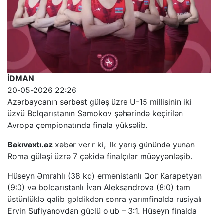
İDMAN
20-05-2026 22:26
Azərbaycanın sərbəst güləş üzrə U-15 millisinin iki
üzvü Bolqarıstanın Samokov şəhərində keçirilən
Avropa çempionatında finala yüksəlib.
Bakıvaxtı.az
xəbər verir ki, ilk yarış günündə yunan-
Roma güləşi üzrə 7 çəkidə finalçılar müəyyənləşib.
Hüseyn Əmrahlı (38 kq) ermənistanlı Qor Karapetyan
(9:0) və bolqarıstanlı İvan Aleksandrova (8:0) tam
üstünlüklə qalib gəldikdən sonra yarımfinalda rusiyalı
Ervin Sufiyanovdan güclü olub – 3:1. Hüseyn finalda