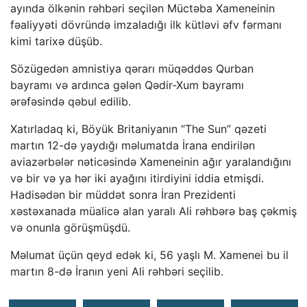
ayında ölkənin rəhbəri seçilən Müctəba Xameneinin
fəaliyyəti dövründə imzaladığı ilk kütləvi əfv fərmanı
kimi tarixə düşüb.
Sözügedən amnistiya qərarı müqəddəs Qurban
bayramı və ardınca gələn Qədir-Xum bayramı
ərəfəsində qəbul edilib.
Xatırladaq ki, Böyük Britaniyanın “The Sun” qəzeti
martın 12-də yaydığı məlumatda İrana endirilən
aviazərbələr nəticəsində Xameneinin ağır yaralandığını
və bir və ya hər iki ayağını itirdiyini iddia etmişdi.
Hadisədən bir müddət sonra İran Prezidenti
xəstəxanada müalicə alan yaralı Ali rəhbərə baş çəkmiş
və onunla görüşmüşdü.
Məlumat üçün qeyd edək ki, 56 yaşlı M. Xamenei bu il
martın 8-də İranın yeni Ali rəhbəri seçilib.