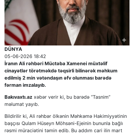
DÜNYA
05-06-2026 18:42
İranın Ali rəhbəri Müctəba Xamenei müxtəlif
cinayətlər törətməkdə təqsirli bilinərək məhkum
edilmiş 2 min vətəndaşın əfv olunması barədə
fərman imzalayıb.
Bakıvaxtı.az
xəbər verir ki, bu barədə “Tasnim”
məlumat yayıb.
Bildirilir ki, Ali rəhbər ölkənin Məhkəmə Hakimiyyətinin
başçısı Qulam Hüseyn Möhsəni-Ejeinin bununla bağlı
rəsmi müraciətini təmin edib. Bu addım cari ilin mart