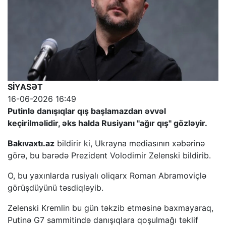
SİYASƏT
16-06-2026 16:49
Putinlə danışıqlar qış başlamazdan əvvəl
keçirilməlidir, əks halda Rusiyanı "ağır qış" gözləyir.
Bakıvaxtı.az
bildirir ki, Ukrayna mediasının xəbərinə
görə, bu barədə Prezident Volodimir Zelenski bildirib.
O, bu yaxınlarda rusiyalı oliqarx Roman Abramoviçlə
görüşdüyünü təsdiqləyib.
Zelenski Kremlin bu gün təkzib etməsinə baxmayaraq,
Putinə G7 sammitində danışıqlara qoşulmağı təklif