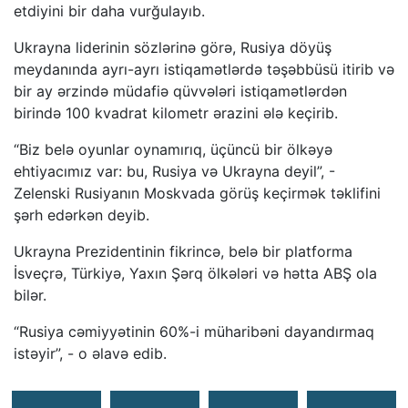
etdiyini bir daha vurğulayıb.
Ukrayna liderinin sözlərinə görə, Rusiya döyüş
meydanında ayrı-ayrı istiqamətlərdə təşəbbüsü itirib və
bir ay ərzində müdafiə qüvvələri istiqamətlərdən
birində 100 kvadrat kilometr ərazini ələ keçirib.
“Biz belə oyunlar oynamırıq, üçüncü bir ölkəyə
ehtiyacımız var: bu, Rusiya və Ukrayna deyil”, -
Zelenski Rusiyanın Moskvada görüş keçirmək təklifini
şərh edərkən deyib.
Ukrayna Prezidentinin fikrincə, belə bir platforma
İsveçrə, Türkiyə, Yaxın Şərq ölkələri və hətta ABŞ ola
bilər.
“Rusiya cəmiyyətinin 60%-i müharibəni dayandırmaq
istəyir”, - o əlavə edib.