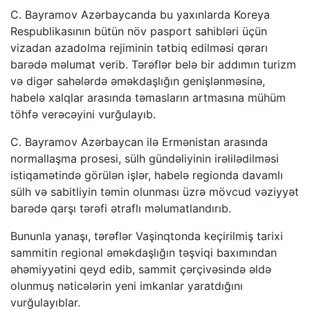
C. Bayramov Azərbaycanda bu yaxınlarda Koreya
Respublikasının bütün növ pasport sahibləri üçün
vizadan azadolma rejiminin tətbiq edilməsi qərarı
barədə məlumat verib. Tərəflər belə bir addımın turizm
və digər sahələrdə əməkdaşlığın genişlənməsinə,
habelə xalqlar arasında təmasların artmasına mühüm
töhfə verəcəyini vurğulayıb.
C. Bayramov Azərbaycan ilə Ermənistan arasında
normallaşma prosesi, sülh gündəliyinin irəlilədilməsi
istiqamətində görülən işlər, habelə regionda davamlı
sülh və sabitliyin təmin olunması üzrə mövcud vəziyyət
barədə qarşı tərəfi ətraflı məlumatlandırıb.
Bununla yanaşı, tərəflər Vaşinqtonda keçirilmiş tarixi
sammitin regional əməkdaşlığın təşviqi baxımından
əhəmiyyətini qeyd edib, sammit çərçivəsində əldə
olunmuş nəticələrin yeni imkanlar yaratdığını
vurğulayıblar.