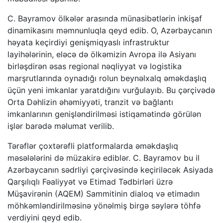
C. Bayramov ölkələr arasında münasibətlərin inkişaf
dinamikasını məmnunluqla qeyd edib. O, Azərbaycanın
həyata keçirdiyi genişmiqyaslı infrastruktur
layihələrinin, eləcə də ölkəmizin Avropa ilə Asiyanı
birləşdirən əsas regional nəqliyyat və logistika
marşrutlarında oynadığı rolun beynəlxalq əməkdaşlıq
üçün yeni imkanlar yaratdığını vurğulayıb. Bu çərçivədə
Orta Dəhlizin əhəmiyyəti, tranzit və bağlantı
imkanlarının genişləndirilməsi istiqamətində görülən
işlər barədə məlumat verilib.
Tərəflər çoxtərəfli platformalarda əməkdaşlıq
məsələlərini də müzakirə ediblər. C. Bayramov bu il
Azərbaycanın sədrliyi çərçivəsində keçiriləcək Asiyada
Qarşılıqlı Fəaliyyət və Etimad Tədbirləri üzrə
Müşavirənin (AQEM) Sammitinin dialoq və etimadın
möhkəmləndirilməsinə yönəlmiş birgə səylərə töhfə
verdiyini qeyd edib.