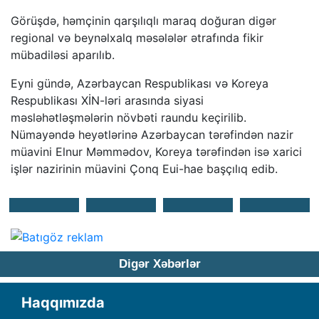
Görüşdə, həmçinin qarşılıqlı maraq doğuran digər
regional və beynəlxalq məsələlər ətrafında fikir
mübadiləsi aparılıb.
Eyni gündə, Azərbaycan Respublikası və Koreya
Respublikası XİN-ləri arasında siyasi
məsləhətləşmələrin növbəti raundu keçirilib.
Nümayəndə heyətlərinə Azərbaycan tərəfindən nazir
müavini Elnur Məmmədov, Koreya tərəfindən isə xarici
işlər nazirinin müavini Çonq Eui-hae başçılıq edib.
Digər Xəbərlər
Haqqımızda