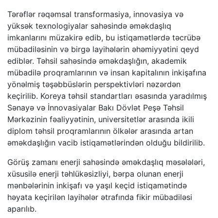
Tərəflər rəqəmsal transformasiya, innovasiya və
yüksək texnologiyalar sahəsində əməkdaşlıq
imkanlarını müzakirə edib, bu istiqamətlərdə təcrübə
mübadiləsinin və birgə layihələrin əhəmiyyətini qeyd
ediblər. Təhsil sahəsində əməkdaşlığın, akademik
mübadilə proqramlarının və insan kapitalının inkişafına
yönəlmiş təşəbbüslərin perspektivləri nəzərdən
keçirilib. Koreya təhsil standartları əsasında yaradılmış
Sənayə və İnnovasiyalar Bakı Dövlət Peşə Təhsil
Mərkəzinin fəaliyyətinin, universitetlər arasında ikili
diplom təhsil proqramlarının ölkələr arasında artan
əməkdaşlığın vacib istiqamətlərindən olduğu bildirilib.
Görüş zamanı enerji sahəsində əməkdaşlıq məsələləri,
xüsusilə enerji təhlükəsizliyi, bərpa olunan enerji
mənbələrinin inkişafı və yaşıl keçid istiqamətində
həyata keçirilən layihələr ətrafında fikir mübadiləsi
aparılıb.