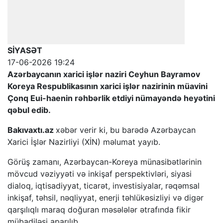
SİYASƏT
17-06-2026 19:24
Azərbaycanın xarici işlər naziri Ceyhun Bayramov
Koreya Respublikasının xarici işlər nazirinin müavini
Çonq Eui-haenin rəhbərlik etdiyi nümayəndə heyətini
qəbul edib.
Bakıvaxtı.az
xəbər verir ki, bu barədə Azərbaycan
Xarici İşlər Nazirliyi (XİN) məlumat yayıb.
Görüş zamanı, Azərbaycan-Koreya münasibətlərinin
mövcud vəziyyəti və inkişaf perspektivləri, siyasi
dialoq, iqtisadiyyat, ticarət, investisiyalar, rəqəmsal
inkişaf, təhsil, nəqliyyat, enerji təhlükəsizliyi və digər
qarşılıqlı maraq doğuran məsələlər ətrafında fikir
mübadiləsi aparılıb.