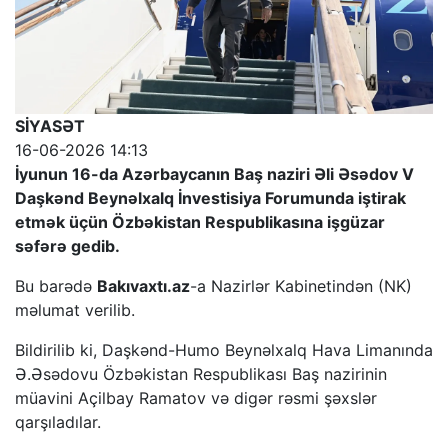
SİYASƏT
16-06-2026 14:13
İyunun 16-da Azərbaycanın Baş naziri Əli Əsədov V
Daşkənd Beynəlxalq İnvestisiya Forumunda iştirak
etmək üçün Özbəkistan Respublikasına işgüzar
səfərə gedib.
Bu barədə
Bakıvaxtı.az
-a Nazirlər Kabinetindən (NK)
məlumat verilib.
Bildirilib ki, Daşkənd-Humo Beynəlxalq Hava Limanında
Ə.Əsədovu Özbəkistan Respublikası Baş nazirinin
müavini Açilbay Ramatov və digər rəsmi şəxslər
qarşıladılar.