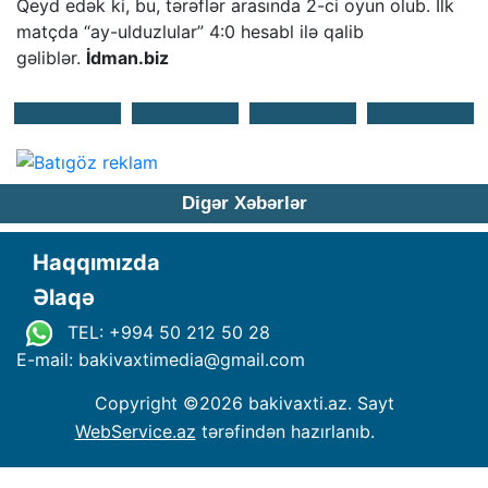
Qeyd edək ki, bu, tərəflər arasında 2-ci oyun olub. İlk
matçda “ay-ulduzlular” 4:0 hesabl ilə qalib
gəliblər.
İdman.biz
Digər Xəbərlər
Haqqımızda
Əlaqə
TEL: +994 50 212 50 28
E-mail: bakivaxtimedia
@
gmail.com
Copyright ©
2026 bakivaxti.az. Sayt
WebService.az
tərəfindən hazırlanıb.