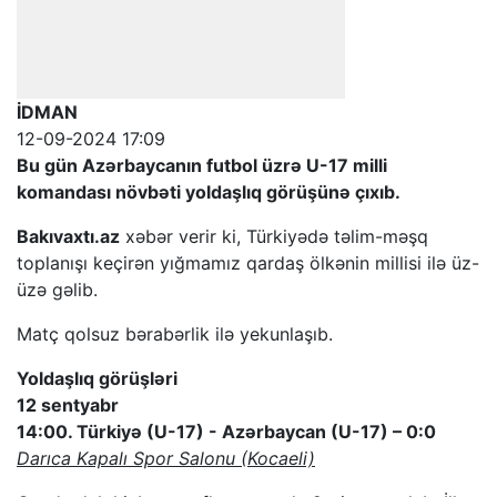
İDMAN
12-09-2024 17:09
Bu gün Azərbaycanın futbol üzrə U-17 milli
komandası növbəti yoldaşlıq görüşünə çıxıb.
Bakıvaxtı.az
xəbər verir ki, Türkiyədə təlim-məşq
toplanışı keçirən yığmamız qardaş ölkənin millisi ilə üz-
üzə gəlib.
Matç qolsuz bərabərlik ilə yekunlaşıb.
Yoldaşlıq görüşləri
12 sentyabr
14:00. Türkiyə (U-17) - Azərbaycan (U-17) – 0:0
Darıca Kapalı Spor Salonu (Kocaeli)