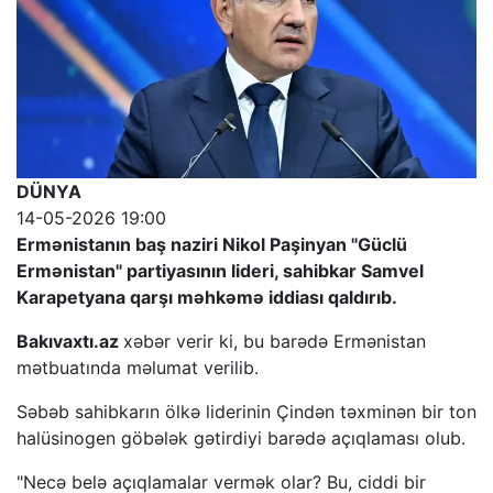
DÜNYA
14-05-2026 19:00
Ermənistanın baş naziri Nikol Paşinyan "Güclü
Ermənistan" partiyasının lideri, sahibkar Samvel
Karapetyana qarşı məhkəmə iddiası qaldırıb.
Bakıvaxtı.az
xəbər verir ki, bu barədə Ermənistan
mətbuatında məlumat verilib.
Səbəb sahibkarın ölkə liderinin Çindən təxminən bir ton
halüsinogen göbələk gətirdiyi barədə açıqlaması olub.
"Necə belə açıqlamalar vermək olar? Bu, ciddi bir