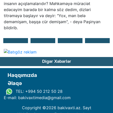
insanın açıqlamalarıdır? Məhkəməyə müraciət
edəcəyim barədə bir kəlmə söz dedim, dizləri
titrəməyə başlayır və deyir: "Yox, mən belə
deməmişəm, başqa cür demişəm", - deyə Paşinyan
bildirib.
Digər Xəbərlər
Haqqımızda
Əlaqə
TEL: +994 50 212 50 28
E-mail: bakivaxtimedia
@
gmail.com
Copyright ©
2026 bakivaxti.az. Sayt